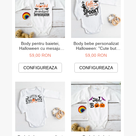
Body pentru baietei,
Body bebe personalizat
Halloween cu mesajul
Halloween: "Cute but
"Sunt adorabil, dar am
spooky"
59,00 RON
59,00 RON
scutecul infricosator"
CONFIGUREAZA
CONFIGUREAZA