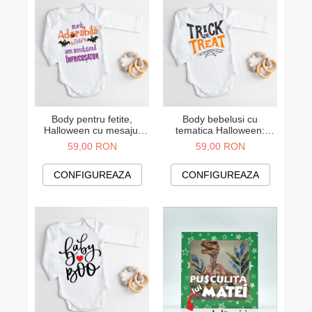
Body pentru fetite,
Body bebelusi cu
Halloween cu mesajul
tematica Halloween:
"Sunt adorabila, dar am
"TRICK OR TREAT"
59,00 RON
59,00 RON
scutecul infricosator"
CONFIGUREAZA
CONFIGUREAZA