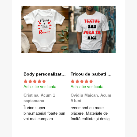
Body personalizat "Mami+Tati=Robert"
Tricou de barbati personalizat cu textul tau
Achizitie verificata
Achizitie verificata
Achizitie v
Cristina,
Acum 1
Ovidiu Maican,
Acum
Valentina
saptamana
9 luni
luni
Îi vine super
recomand cu mare
Foarte mul
bine,material foarte bun
plăcere. Materiale de
felicitări e
voi mai cumpara
înaltă calitate și design
Gravolo, c
deosebit.
produsul e
așteptările
livrarea fo