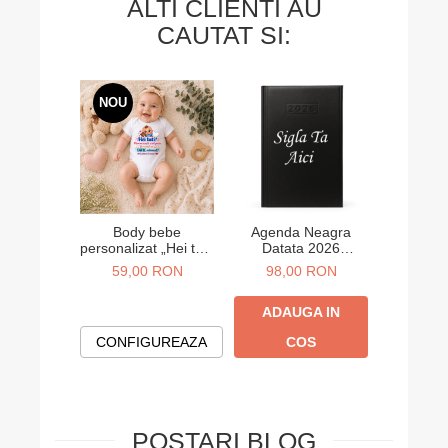
ALTI CLIENTI AU
CAUTAT SI:
NOU
Body bebe
Agenda Neagra
Agend
personalizat „Hei tati!
Datata 2026
Data
Abia aștept să te
Personalizata A5
Person
59,00 RON
98,00 RON
98,
cunosc” – cadou
anunț sarcină
ADAUGA IN
ADA
CONFIGUREAZA
COS
POSTARI BLOG