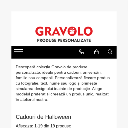
Cadouri personalizate
Cadouri pentru pescari
Cadouri Aniversare
Ocazii
Evenimente
Tricouri personalizate cu poză, text
Hanorac Pescuit
Cadouri Cuplu
Cadouri de Craciun
Nunta
sau logo
Tricouri pentru pescari
Cadouri Barbati
Cadouri de Paște
Botez
Căni Personalizate – Creează Cana
Sapca Pescar
Cadouri Femei
Cadouri de 8 Martie
Mot
Perfectă cu Poză, Nume, Text sau
Logo
Cana Pescar
Cadouri Copii
Martisoare
Majorat
Rame foto personalizate
Cadouri Bebelusi
Cadouri de Halloween
Absolvire
Descoperă colecția Gravolo de produse
Tablouri personalizate
personalizate, ideale pentru cadouri, aniversări,
Cadouri pentru Mama
1 Iunie - Ziua Copilului
Pusculite personalizate
familie sau companii. Personalizează fiecare produs
cu fotografie, text, nume sau logo și primește
Cadouri pentru Tata
Back to School
Cutii de vin personalizate
simularea designului înainte de producție. Alege
Cadouri pentru Bunici
modelul preferat și creează un produs unic, realizat
Brelocuri Personalizate
în atelierul nostru.
Cadouri pentru Nasi
Brichete Personalizate
Cadouri pentru Fini
Puzzle Personalizat
Cadouri de Halloween
Cadouri pentru Sefa/Sef
Insigne personalizate
Afiseaza:
1-
19
din
19
produse