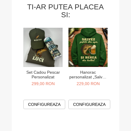
Mulțumesc 
TI-AR PUTEA PLACEA
SI:
Set Cadou Pescar
Hanorac
Set 
Personalizat
personalizat „Salvez
personal
pestele din apa si
mama si
299,00 RON
229,00 RON
130,
berea din halba”
mouse, m
CONFIGUREAZA
CONFIGUREAZA
CONF