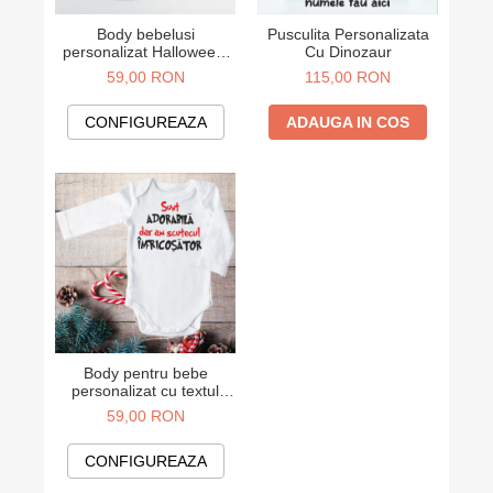
Body bebelusi
Pusculita Personalizata
personalizat Halloween:
Cu Dinozaur
"Baby Boo"
59,00 RON
115,00 RON
CONFIGUREAZA
ADAUGA IN COS
Body pentru bebe
personalizat cu textul
"Sunt adorabila dar am
59,00 RON
scutecul infricosator"
CONFIGUREAZA