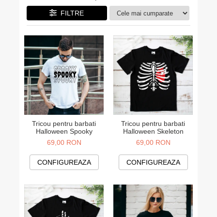
Cadouri pentru Colegi
Body bebelusi personalizate
FILTRE
Cadouri pentru Doctori
Perne personalizate
Cadouri Pensionare
Plusuri personalizate
Cadouri Profesori
Agende personalizate
Etichete pentru sticla de vin
Cadouri Personalizate Unice
Sorturi Personalizate
Tricou pentru barbati
Tricou pentru barbati
Halloween Spooky
Halloween Skeleton
69,00 RON
69,00 RON
CONFIGUREAZA
CONFIGUREAZA