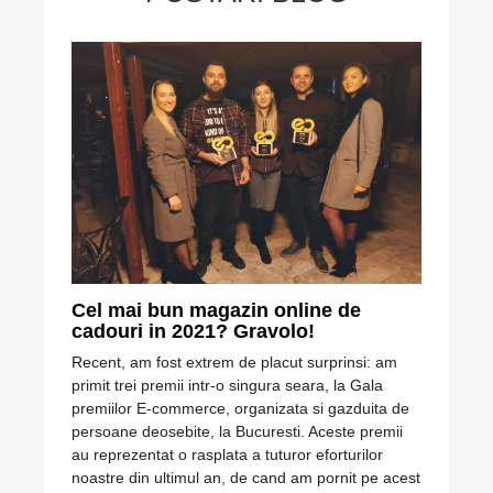
Cel mai bun magazin online de
Cadou
cadouri in 2021? Gravolo!
famil
Recent, am fost extrem de placut surprinsi: am
Știi că
primit trei premii intr-o singura seara, la Gala
pregăte
premiilor E-commerce, organizata si gazduita de
tricour
persoane deosebite, la Bucuresti. Aceste premii
marii z
au reprezentat o rasplata a tuturor eforturilor
sărbăt
noastre din ultimul an, de cand am pornit pe acest
octombr