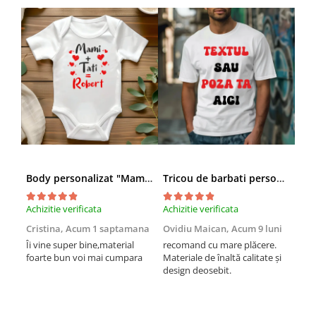
Body personalizat "Mami+Tati=Robert"
Tricou de barbati personalizat cu textul tau
Achizitie verificata
Achizitie verificata
Achi
Cristina,
Acum 1 saptamana
Ovidiu Maican,
Acum 9 luni
Val
Îi vine super bine,material
recomand cu mare plăcere.
Foar
foarte bun voi mai cumpara
Materiale de înaltă calitate și
ech
design deosebit.
pro
aște
foa
sufl