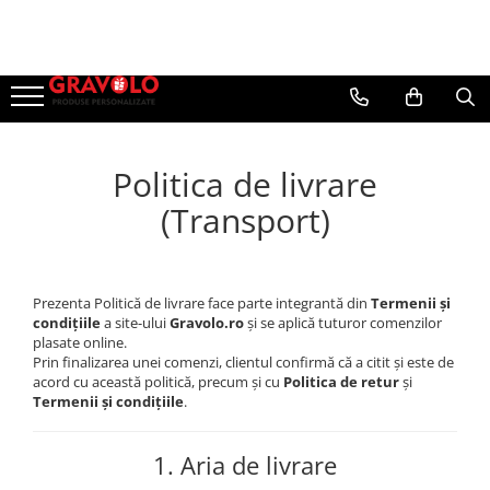
Cadouri personalizate
Cadouri pentru pescari
Cadouri Aniversare
Ocazii
Evenimente
Tricouri personalizate cu poză,
Hanorac Pescuit
Cadouri Cuplu
Cadouri de Craciun
Nunta
text sau logo
Tricouri pentru pescari
Cadouri Barbati
Cadouri de Paște
Botez
Politica de livrare
Căni Personalizate – Creează Cana
Sapca Pescar
Cadouri Femei
Cadouri de 8 Martie
Mot
Perfectă cu Poză, Nume, Text sau
(Transport)
Logo
Cana Pescar
Cadouri Copii
Martisoare
Majorat
Rame foto personalizate
Cadouri Bebelusi
Cadouri de Halloween
Absolvire
Tablouri personalizate
Cadouri pentru Mama
1 Iunie - Ziua Copilului
Pusculite personalizate
Prezenta Politică de livrare face parte integrantă din
Termenii și
Cadouri pentru Tata
Back to School
condițiile
a site-ului
Gravolo.ro
și se aplică tuturor comenzilor
Cutii de vin personalizate
plasate online.
Cadouri pentru Bunici
Prin finalizarea unei comenzi, clientul confirmă că a citit și este de
Brelocuri Personalizate
acord cu această politică, precum și cu
Politica de retur
și
Cadouri pentru Nasi
Brichete Personalizate
Termenii și condițiile
.
Cadouri pentru Fini
Puzzle Personalizat
Cadouri pentru Sefa/Sef
1. Aria de livrare
Insigne personalizate