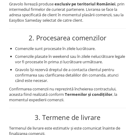
Cadouri pentru Colegi
Body bebelusi personalizate
Gravolo livrează produse
exclusiv pe teritoriul României
, prin
Cadouri pentru Doctori
intermediul firmelor de curierat partenere. Livrarea se face la
Perne personalizate
adresa specificată de client în momentul plasării comenzii, sau la
Cadouri Pensionare
EasyBox Sameday selectat de catre client.
Plusuri personalizate
Cadouri Profesori
Agende personalizate
2. Procesarea comenzilor
Etichete pentru sticla de vin
Comenzile sunt procesate în zilele lucrătoare.
Cadouri Personalizate Unice
Comenzile plasate în weekend sau în zilele nelucrătoare legale
Sorturi Personalizate
vor fi procesate în prima zi lucrătoare următoare.
Gravolo își rezervă dreptul de a contacta clientul pentru
confirmarea sau clarificarea detaliilor din comanda, atunci
când este necesar.
Confirmarea comenzii nu reprezintă încheierea contractului,
aceasta fiind realizată conform
Termenilor și condițiilor
, la
momentul expedierii comenzii.
3. Termene de livrare
Termenul de livrare este estimativ și este comunicat înainte de
finalizarea comenzii.