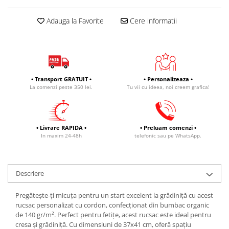
Adauga la Favorite
Cere informatii
• Transport GRATUIT •
• Personalizeaza •
La comenzi peste 350 lei.
Tu vii cu ideea, noi creem grafica!
• Livrare RAPIDA •
• Preluam comenzi •
In maxim 24-48h
telefonic sau pe WhatsApp.
Descriere
Pregătește-ți micuța pentru un start excelent la grădiniță cu acest
rucsac personalizat cu cordon, confecționat din bumbac organic
de 140 gr/m². Perfect pentru fetițe, acest rucsac este ideal pentru
cresa și grădiniță. Cu dimensiuni de 37x41 cm, oferă spațiu