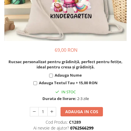
Cadouri pentru Colegi
Body bebelusi personalizate
Cadouri pentru Doctori
Perne personalizate
Cadouri Pensionare
Plusuri personalizate
Cadouri Profesori
Agende personalizate
Etichete pentru sticla de vin
Cadouri Personalizate Unice
69,00 RON
Sorturi Personalizate
Rucsac personalizat pentru grădiniță, perfect pentru fetițe,
ideal pentru cresa și grădiniță.
Adauga Nume
Adauga Textul Tau + 15,00 RON
IN STOC
Durata de livrare:
2-3 zile
ADAUGA IN COS
Cod Produs:
C1289
Ai nevoie de ajutor?
0762566299