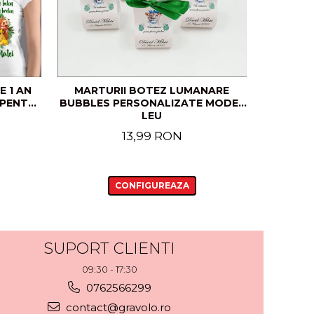
 1 AN
MARTURII BOTEZ LUMANARE
BODY B
 PENTRU
BUBBLES PERSONALIZATE MODEL
MODE
LEU
13,99 RON
CONFIGUREAZA
SUPORT CLIENTI
09:30 - 17:30
0762566299
contact@gravolo.ro