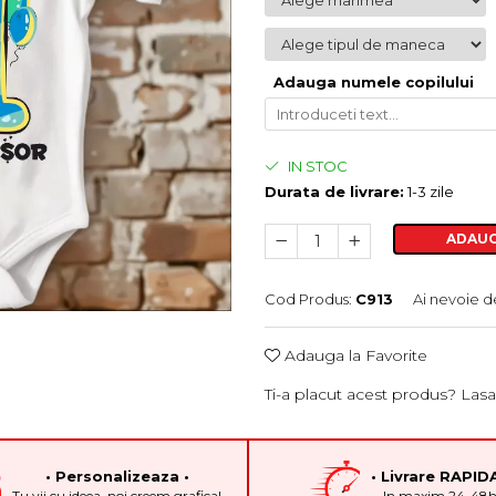
Adauga numele copilului
IN STOC
Durata de livrare:
1-3 zile
ADAUG
Cod Produs:
C913
Ai nevoie d
Adauga la Favorite
Ti-a placut acest produs? Lasa
• Personalizeaza •
• Livrare RAPIDA
Tu vii cu ideea, noi creem grafica!
In maxim 24-48