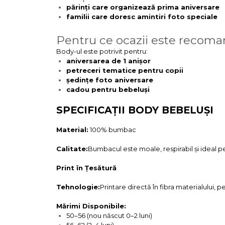
părinți care organizează prima aniversare
familii care doresc amintiri foto speciale
Pentru ce ocazii este recom
Body-ul este potrivit pentru:
aniversarea de 1 anișor
petreceri tematice pentru copii
ședințe foto aniversare
cadou pentru bebeluși
SPECIFICAȚII BODY BEBELUȘI
Material:
100% bumbac
Calitate:
Bumbacul este moale, respirabil și ideal pen
Print în Țesătură
Tehnologie:
Printare directă în fibra materialului, p
Mărimi Disponibile:
50–56 (nou născut 0–2 luni)