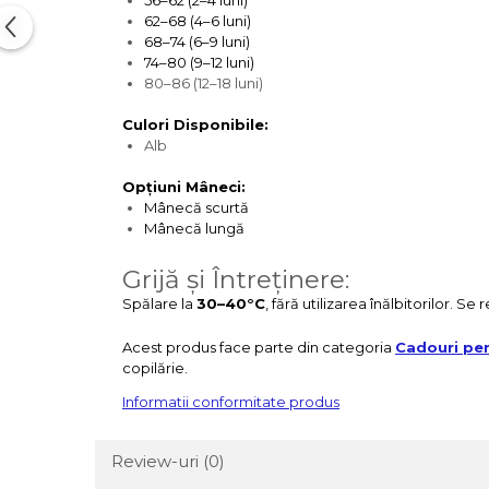
56–62 (2–4 luni)
62–68 (4–6 luni)
68–74 (6–9 luni)
74–80 (9–12 luni)
80–86 (12–18 luni)
Culori Disponibile:
Alb
Opțiuni Mâneci:
Mânecă scurtă
Mânecă lungă
Grijă și Întreținere:
Spălare la
30–40°C
, fără utilizarea înălbitorilor. S
Acest produs face parte din categoria
Cadouri per
copilărie.
Informatii conformitate produs
Review-uri
(0)