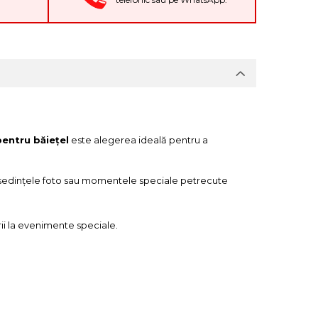
pentru băiețel
este alegerea ideală pentru a
tru ședințele foto sau momentele speciale petrecute
ării la evenimente speciale.