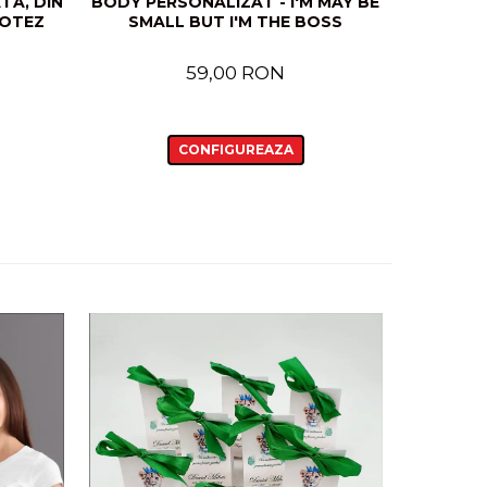
TA, DIN
BODY PERSONALIZAT - I'M MAY BE
BODY PER
BOTEZ
SMALL BUT I'M THE BOSS
59,00 RON
CONFIGUREAZA