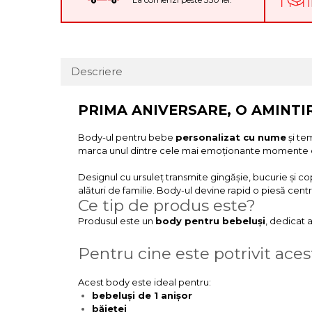
Descriere
PRIMA ANIVERSARE, O AMINT
Body-ul pentru bebe
personalizat cu nume
și te
marca unul dintre cele mai emoționante momente din v
Designul cu ursuleț transmite gingășie, bucurie și co
alături de familie. Body-ul devine rapid o piesă centra
Ce tip de produs este?
Produsul este un
body pentru bebeluși
, dedicat 
Pentru cine este potrivit ace
Acest body este ideal pentru:
bebeluși de 1 anișor
băieței