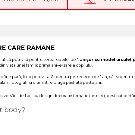
IRE CARE RĂMÂNE
matică potrivită pentru serbarea zilei de
1 anișor cu model ursuleț 
iața unei familii: prima aniversare a copilului.
pilărie pură, fiind potrivit atât pentru petrecerea de 1 an, cât și pen
lă în fotografii și o amintire dragă păstrată peste ani.
aniversării de 1 an, cu design decorativ tematic (ursuleț), destinat purt
st body?