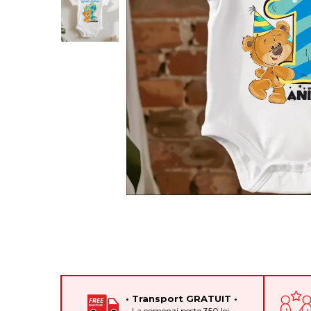
Cadouri pentru Colegi
Body bebelusi personalizate
Cadouri pentru Doctori
Perne personalizate
Cadouri Pensionare
Plusuri personalizate
Cadouri Profesori
Agende personalizate
Etichete pentru sticla de vin
Cadouri Personalizate Unice
Sorturi Personalizate
• Transport GRATUIT •
La comenzi peste 350 lei.