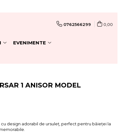
0762566299
0,00
I
EVENIMENTE
RSAR 1 ANISOR MODEL
L
 cu design adorabil de ursuleț, perfect pentru băieței la
o memorabile.