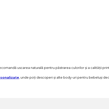
e recomandă uscarea naturală pentru păstrarea culorilor și a calității print
sonalizate
, unde poți descoperi și alte body-uri pentru bebeluși de