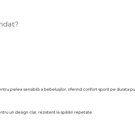
andat?
tru pielea sensibilă a bebelușilor, oferind confort sporit pe durata pur
entru un design clar, rezistent la spălări repetate.