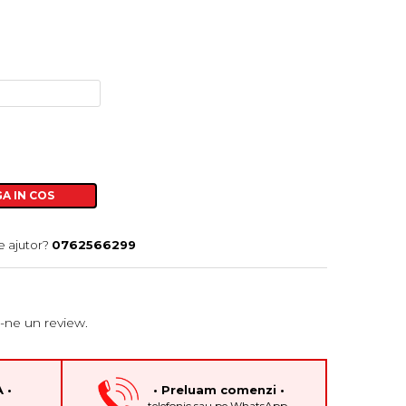
A IN COS
e ajutor?
0762566299
-ne un review.
 •
• Preluam comenzi •
h
telefonic sau pe WhatsApp.