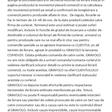
ajunge la dumneavoastra in termenul estimat de livrare indicat in
pagina produsului la momentul plasarii comenzii si se calculeaza
din momentul primirii pe email a confirmarii de inregistrare a
comenzii pentru produsele aflate in stoc. De regula, livrarile se
fac in termen de 24-48 de ore, de la data predarii coletului catre
firma de curierat. Termenul este unul estimat si poate suferi
modificari, inclusiv in functie de gradul de incarcare a rutelor de
destinatie si volumul de livrari ale firmei de curierat, urmand ca
pentru produsele care nu se mai afla in stoc sau pentru
comenzile speciale sa se agreeze impreuna cu CLIENTUL un alt
termen de livrare, agreat in prealabil cu GRAVOLO la lansarea
COMENZII. Odata preluata comanda de catre curier, GRAVOLO
nu are nicio obligatie de a urmari comanda/contacta curierul in
vederea clarificarii oricaror detalii cu privire la statusul livrarii
comenzii, cu toate acestea, GRAVOLO va oferi CLIENTULULUI
suportul necesar si rezonabil in vederea clarificarii statusului
acesteia cu curierul.
GRAVOLO va depune toate eforturile pentru respectarea
termenelor de livrare estimate mentionate pe site. Totusi,
GRAVOLO nu poate fi responsabil pentru eventualele intarzieri
de livrare sau pierderi de colete provocate de catre un tert sau de
catre consumator sau de o cauza care nu este in controlul direct
al GRAVOLO, inclusiv cauze imprevizibile, cauze insurmontabile