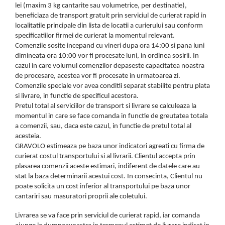
Cadouri pentru Colegi
Body bebelusi personalizate
lei (maxim 3 kg cantarite sau volumetrice, per destinatie),
Cadouri pentru Doctori
beneficiaza de transport gratuit prin serviciul de curierat rapid in
Perne personalizate
localitatile principale din lista de locatii a curierului sau conform
Cadouri Pensionare
Plusuri personalizate
specificatiilor firmei de curierat la momentul relevant.
Comenzile sosite incepand cu vineri dupa ora 14:00 si pana luni
Cadouri Profesori
Agende personalizate
dimineata ora 10:00 vor fi procesate luni, in ordinea sosirii. In
cazul in care volumul comenzilor depaseste capacitatea noastra
Etichete pentru sticla de vin
de procesare, acestea vor fi procesate in urmatoarea zi.
Cadouri Personalizate Unice
Comenzile speciale vor avea conditii separat stabilite pentru plata
si livrare, in functie de specificul acestora.
Sorturi Personalizate
Pretul total al serviciilor de transport si livrare se calculeaza la
momentul in care se face comanda in functie de greutatea totala
a comenzii, sau, daca este cazul, in functie de pretul total al
acesteia.
GRAVOLO estimeaza pe baza unor indicatori agreati cu firma de
curierat costul transportului si al livrarii. Clientul accepta prin
plasarea comenzii aceste estimari, indiferent de datele care au
stat la baza determinarii acestui cost. In consecinta, Clientul nu
poate solicita un cost inferior al transportului pe baza unor
cantariri sau masuratori proprii ale coletului.
Livrarea se va face prin serviciul de curierat rapid, iar comanda