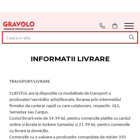
Cadouri personalizate
Cadouri pentru pescari
Cadouri Aniversare
Ocazii
Evenimente
Tricouri personalizate cu poză,
Hanorac Pescuit
Cadouri Cuplu
Cadouri de Craciun
Nunta
text sau logo
Tricouri pentru pescari
Cadouri Barbati
Cadouri de Paște
Botez
Căni Personalizate – Creează
Sapca Pescar
Cadouri Femei
Cadouri de 8 Martie
Mot
Cana Perfectă cu Poză, Nume,
INFORMATII LIVRARE
Text sau Logo
Cana Pescar
Cadouri Copii
Martisoare
Majorat
Rame foto personalizate
Cadouri Bebelusi
Cadouri de Halloween
Absolvire
Tablouri personalizate
Cadouri pentru Mama
TRANSPORT/LIVRARE
1 Iunie - Ziua Copilului
Pusculite personalizate
Cadouri pentru Tata
Back to School
CLIENTUL are la dispozitie ca modalitate de transport a
Cutii de vin personalizate
produselor/serviciilor achizitionate, livrarea prin intermediul
Cadouri pentru Bunici
Brelocuri Personalizate
firmelor de curierar rapid cu care colaboram, respectiv: GLS,
Cadouri pentru Nasi
Sameday sau Cargus.
Brichete Personalizate
Costul livrarii este de 14.99 lei, pentru comenzile platite cu cardul
Cadouri pentru Fini
Puzzle Personalizat
online si livrate in lockere Sameday si 21.99 lei, pentru comenzile
Cadouri pentru Sefa/Sef
cu livrare la domiciliu.
Insigne personalizate
Comenzile cu o valoare a produselor comandate de minim 350