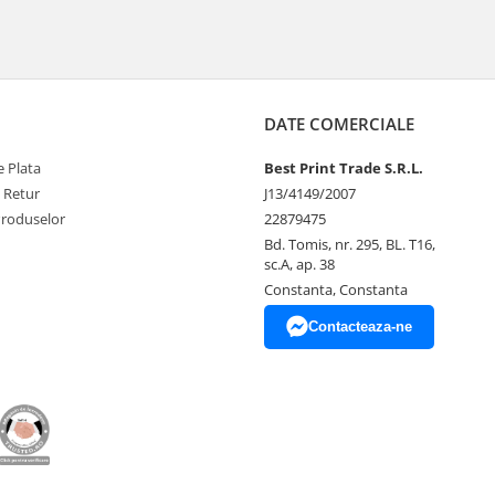
DATE COMERCIALE
 Plata
Best Print Trade S.R.L.
e Retur
J13/4149/2007
Produselor
22879475
Bd. Tomis, nr. 295, BL. T16,
sc.A, ap. 38
Constanta, Constanta
Contacteaza-ne