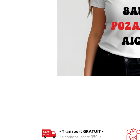
Cadouri pentru Colegi
Body bebelusi personalizate
Cadouri pentru Doctori
Perne personalizate
Cadouri Pensionare
Plusuri personalizate
Cadouri Profesori
Agende personalizate
Etichete pentru sticla de vin
Cadouri Personalizate Unice
Sorturi Personalizate
• Transport GRATUIT •
La comenzi peste 350 lei.