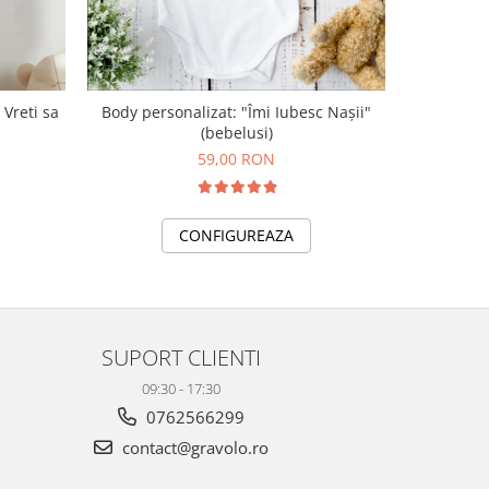
 Vreti sa
Body personalizat: "Îmi Iubesc Nașii"
Rama fo
(bebelusi)
59,00 RON
CONFIGUREAZA
SUPORT CLIENTI
09:30 - 17:30
0762566299
contact@gravolo.ro