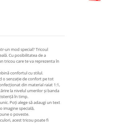
ntr-un mod special? Tricoul
ală. Cu posibilitatea de a
n tricou care te va reprezenta în
bină confortul cu stilul.
nd o senzație de confort pe tot
confecționat din material raiat 1:1,
ărire la nivelul umerilor și banda
zistență în timp.
unic. Poți alege să adaugi un text
 o imagine specială,
spune o poveste.
culori, acest tricou poate fi