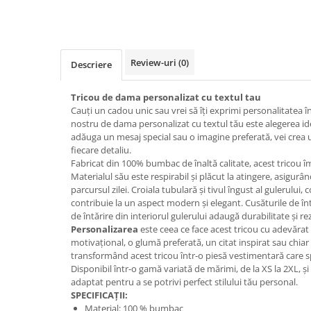
Review-uri
(0)
Descriere
Tricou de dama personalizat cu textul tau
Cauți un cadou unic sau vrei să îți exprimi personalitatea î
nostru de dama personalizat cu textul tău este alegerea ide
adăuga un mesaj special sau o imagine preferată, vei crea u
fiecare detaliu.
Fabricat din 100% bumbac de înaltă calitate, acest tricou îm
Materialul său este respirabil și plăcut la atingere, asigurâ
parcursul zilei. Croiala tubulară și tivul îngust al gulerului, 
contribuie la un aspect modern și elegant. Cusăturile de înt
de întărire din interiorul gulerului adaugă durabilitate și re
Personalizarea
este ceea ce face acest tricou cu adevărat 
motivațional, o glumă preferată, un citat inspirat sau chiar
transformând acest tricou într-o piesă vestimentară care 
Disponibil într-o gamă variată de mărimi, de la XS la 2XL, și 
adaptat pentru a se potrivi perfect stilului tău personal.
SPECIFICAȚII:
Material: 100 % bumbac