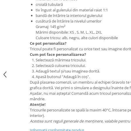
croială tubulară
tiv îngust al gulerului din material raiat 1:1
bandă de întărire la interiorul gulerului
cusătură de întărire la nivelul umerilor
Gramaj: 145 g/m²
Mărimi disponibile: XS , S, M, L, XL, 2XL
Culoare tricou: alb, negru, alte culori disponibile
Ce pot personaliza?
Tricoul poate fi personalizat cu orice text sau imagine dorit
Cum pot face personalizarea?
Selectează mărimea tricoului.
Selectează culoarea tricoului.
Adaugă textul și/sau imaginea dorită.
Apasă butonul "Adaugă în coș".
După plasarea comenzii, un membru al echipei Gravolo te v
grafica dorită. Vei primi o simulare a designului înainte de 
Așadar, nu mai aștepta! Comandă acum tricoul personalizat
mândrie.
Atenție!
Tricourile personalizate se spală la maxim 40°C, întoarse p
interior).
Acestea sunt reguli generale de menținere, valabile pentru 
Informatii conformitate produs