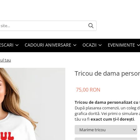
ESCARI
CADOURI ANIVERSARE
OCAZII
EVENIMENTE
ul tau
Tricou de dama persona
75,00 RON
Tricou de dama personalizat cu 
După plasarea comenzii, un coleg d
grafica dorită. Vei primi o simulare 
tău va fi
exact cum ți-l dorești
.