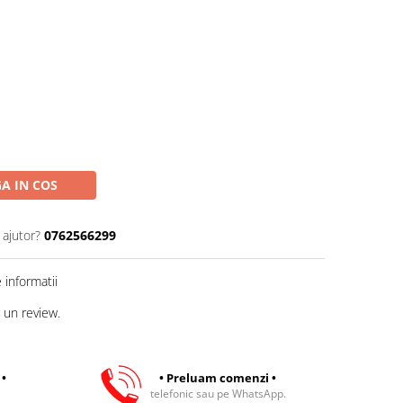
A IN COS
 ajutor?
0762566299
informatii
 un review.
 •
• Preluam comenzi •
telefonic sau pe WhatsApp.