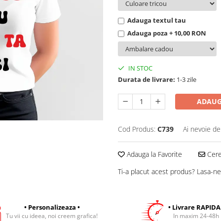
Adauga textul tau
Adauga poza + 10,00 RON
IN STOC
Durata de livrare:
1-3 zile
ADAUG
Cod Produs:
C739
Ai nevoie de
Adauga la Favorite
Cere 
Ti-a placut acest produs? Lasa-ne
• Personalizeaza •
• Livrare RAPIDA
Tu vii cu ideea, noi creem grafica!
In maxim 24-48h