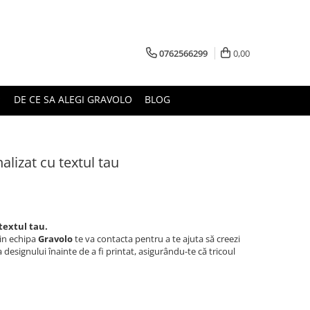
0762566299
0,00
DE CE SA ALEGI GRAVOLO
BLOG
lizat cu textul tau
textul tau.
in echipa
Gravolo
te va contacta pentru a te ajuta să creezi
a designului înainte de a fi printat, asigurându-te că tricoul