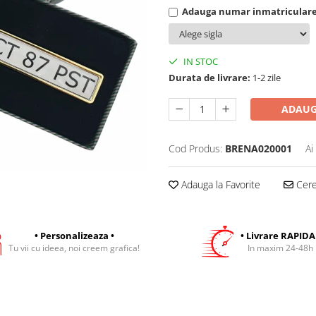
Adauga numar inmatricular
IN STOC
Durata de livrare:
1-2 zile
ADAUG
Cod Produs:
BRENA020001
Ai
Adauga la Favorite
Cere 
• Personalizeaza •
• Livrare RAPIDA
Tu vii cu ideea, noi creem grafica!
In maxim 24-48h