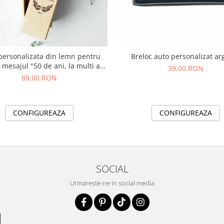
personalizata din lemn pentru
Breloc auto personalizat ar
u mesajul "50 de ani, la multi ani
39,00 RON
din partea familiei!"
89,00 RON
CONFIGUREAZA
CONFIGUREAZA
SOCIAL
Urmareste-ne in social media