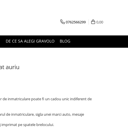
0762566299
0,00
DE CE SA ALEGI GRAVOLO
BLOG
at auriu
 de inmatriculare poate fi un cadou unic indiferent de
rul de inmatriculare, sigla unei marci auto, mesaje
 imprimat pe spatele brelocului.