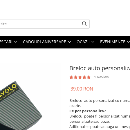
ESCARI
CADOURI ANIVERSARE
OCAZII
EVENIMENTE
Breloc auto personaliz
1 Review
39,00 RON
Brelocul auto personalizat cu numar
ocazie.
Ce pot personaliza?
Brelocul poate fi personalizat numa
personalizate sau poze.
Aditional se poate adauga un mesaj