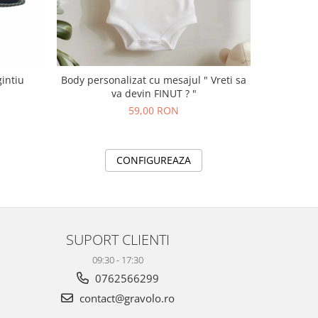
gintiu
Body personalizat cu mesajul " Vreti sa
Body pers
va devin FINUT ? "
59,00 RON
CONFIGUREAZA
SUPORT CLIENTI
09:30 - 17:30
0762566299
contact@gravolo.ro