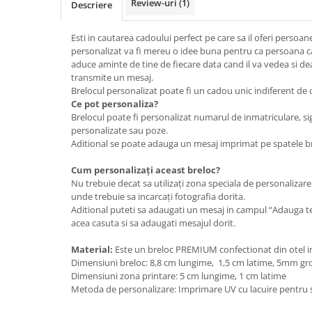
Review-uri
(1)
Descriere
Esti in cautarea cadoului perfect pe care sa il oferi persoanei
personalizat va fi mereu o idee buna pentru ca persoana caru
aduce aminte de tine de fiecare data cand il va vedea si 
transmite un mesaj.
Brelocul personalizat poate fi un cadou unic indiferent de 
Ce pot personaliza?
Brelocul poate fi personalizat numarul de inmatriculare, si
personalizate sau poze.
Aditional se poate adauga un mesaj imprimat pe spatele br
Cum personalizați aceast breloc?
Nu trebuie decat sa utilizați zona speciala de personalizar
unde trebuie sa incarcați fotografia dorita.
Aditional puteti sa adaugati un mesaj in campul “Adauga te
acea casuta si sa adaugati mesajul dorit.
Material:
Este un breloc PREMIUM confectionat din otel i
Dimensiuni breloc: 8,8 cm lungime, 1,5 cm latime, 5mm gr
Dimensiuni zona printare: 5 cm lungime, 1 cm latime
Metoda de personalizare: Imprimare UV cu lacuire pentru sp