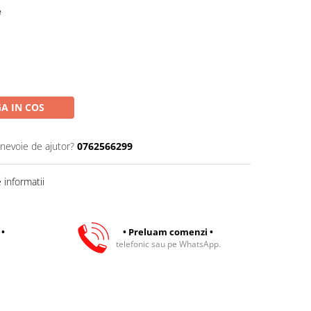
e
A IN COS
 nevoie de ajutor?
0762566299
informatii
 •
• Preluam comenzi •
telefonic sau pe WhatsApp.