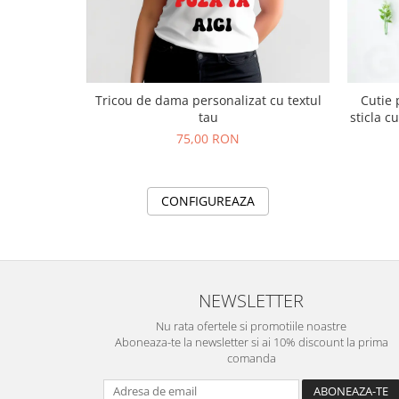
Tricou de dama personalizat cu textul
Cutie 
tau
sticla c
75,00 RON
CONFIGUREAZA
NEWSLETTER
Nu rata ofertele si promotiile noastre
Aboneaza-te la newsletter si ai 10% discount la prima
comanda