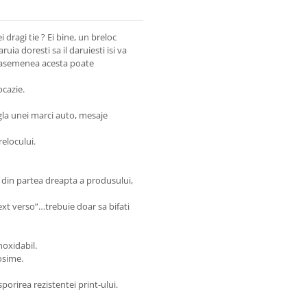
 dragi tie ? Ei bine, un breloc
ia doresti sa il daruiesti isi va
deasemenea acesta poate
ocazie.
gla unei marci auto, mesaje
elocului.
e din partea dreapta a produsului,
xt verso”…trebuie doar sa bifati
noxidabil.
osime.
orirea rezistentei print-ului.