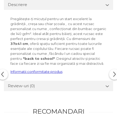
Descriere
Pregătește-ți micuțul pentru un start excelent la
grădiniță , creșa sau chiar școala , cu acest rucsac
personalizat cu nume , confecționat din bumbac organic
de 140 gr/m². Ideal atât pentru băieți, acest rucsac este
perfect pentru cresa și grădiniță. Cu dimensiuni de
37x41 cm
, oferă spațiu suficient pentru toate lucrurile
esențiale ale copilului tău. Fiecare rucsac poate fi
personalizat cu nume , făcându-l un cadou special
pentru
"back to school"
. Designul atractiv și practic
face ca fiecare zi sa fie mai organizată și mai distractivă.
Informatii conformitate produs
Review-uri
(0)
RECOMANDARI