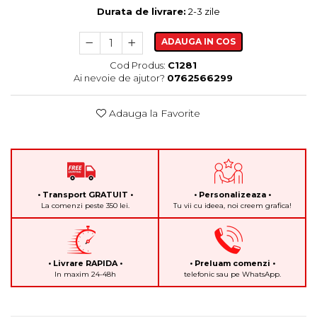
Durata de livrare:
2-3 zile
ADAUGA IN COS
Cod Produs:
C1281
Ai nevoie de ajutor?
0762566299
Adauga la Favorite
• Transport GRATUIT •
• Personalizeaza •
La comenzi peste 350 lei.
Tu vii cu ideea, noi creem grafica!
• Livrare RAPIDA •
• Preluam comenzi •
In maxim 24-48h
telefonic sau pe WhatsApp.