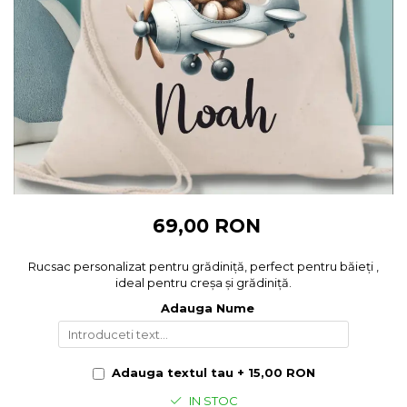
Cadouri pentru Colegi
Body bebelusi personalizate
Cadouri pentru Doctori
Perne personalizate
Cadouri Pensionare
Plusuri personalizate
Cadouri Profesori
Agende personalizate
Etichete pentru sticla de vin
Cadouri Personalizate Unice
Sorturi Personalizate
69,00 RON
Rucsac personalizat pentru grădiniță, perfect pentru băieți ,
ideal pentru creșa și grădiniță.
Adauga Nume
Adauga textul tau + 15,00 RON
IN STOC