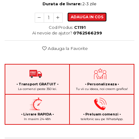
Durata de livrare:
2-3 zile
ADAUGA IN COS
Cod Produs:
C1191
Ai nevoie de ajutor?
0762566299
Adauga la Favorite
• Transport GRATUIT •
• Personalizeaza •
La comenzi peste 350 lei.
Tu vii cu ideea, noi creem grafica!
• Livrare RAPIDA •
• Preluam comenzi •
In maxim 24-48h
telefonic sau pe WhatsApp.