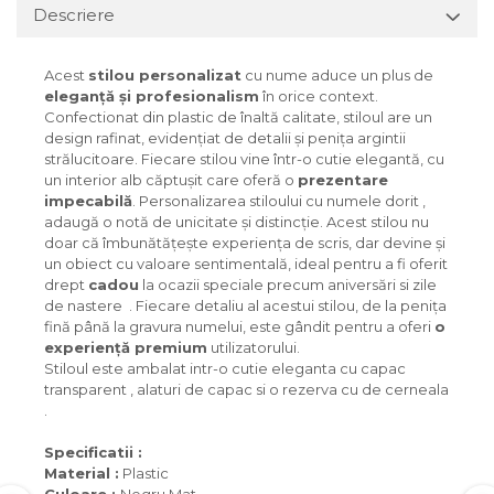
Descriere
Acest
stilou personalizat
cu nume aduce un plus de
eleganță și profesionalism
în orice context.
Confectionat din plastic de înaltă calitate, stiloul are un
design rafinat, evidențiat de detalii și penița argintii
strălucitoare. Fiecare stilou vine într-o cutie elegantă, cu
un interior alb căptușit care oferă o
prezentare
impecabilă
. Personalizarea stiloului cu numele dorit ,
adaugă o notă de unicitate și distincție. Acest stilou nu
doar că îmbunătățește experiența de scris, dar devine și
un obiect cu valoare sentimentală, ideal pentru a fi oferit
drept
cadou
la ocazii speciale precum aniversări si zile
de nastere . Fiecare detaliu al acestui stilou, de la penița
fină până la gravura numelui, este gândit pentru a oferi
o
experiență premium
utilizatorului.
Stiloul este ambalat intr-o cutie eleganta cu capac
transparent , alaturi de capac si o rezerva cu de cerneala
.
Specificatii :
Material :
Plastic