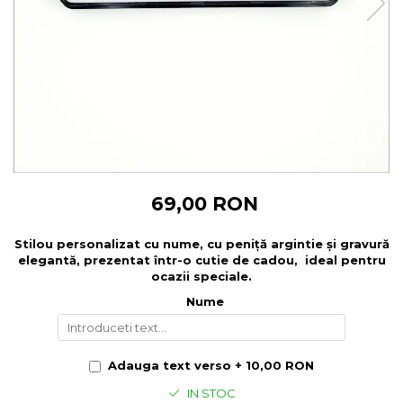
Cadouri pentru Colegi
Body bebelusi personalizate
Cadouri pentru Doctori
Perne personalizate
Cadouri Pensionare
Plusuri personalizate
Cadouri Profesori
Agende personalizate
Etichete pentru sticla de vin
Cadouri Personalizate Unice
Sorturi Personalizate
69,00 RON
Stilou personalizat cu nume, cu peniță argintie și gravură
elegantă, prezentat într-o cutie de cadou, ideal pentru
ocazii speciale.
Nume
Adauga text verso + 10,00 RON
IN STOC