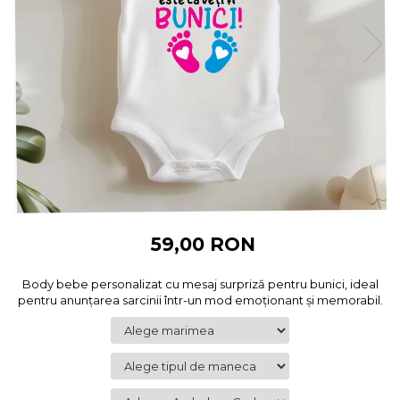
Cadouri pentru Colegi
Body bebelusi personalizate
Cadouri pentru Doctori
Perne personalizate
Cadouri Pensionare
Plusuri personalizate
Cadouri Profesori
Agende personalizate
Etichete pentru sticla de vin
Cadouri Personalizate Unice
Sorturi Personalizate
59,00 RON
Body bebe personalizat cu mesaj surpriză pentru bunici, ideal
pentru anunțarea sarcinii într-un mod emoționant și memorabil.