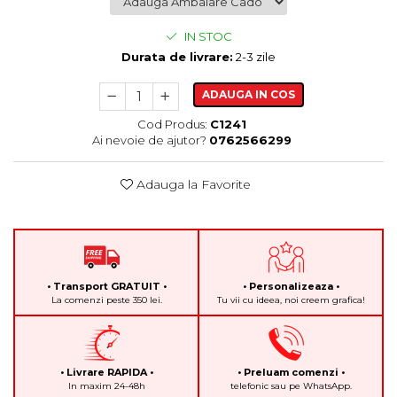
IN STOC
Durata de livrare:
2-3 zile
ADAUGA IN COS
Cod Produs:
C1241
Ai nevoie de ajutor?
0762566299
Adauga la Favorite
• Transport GRATUIT •
• Personalizeaza •
La comenzi peste 350 lei.
Tu vii cu ideea, noi creem grafica!
• Livrare RAPIDA •
• Preluam comenzi •
In maxim 24-48h
telefonic sau pe WhatsApp.