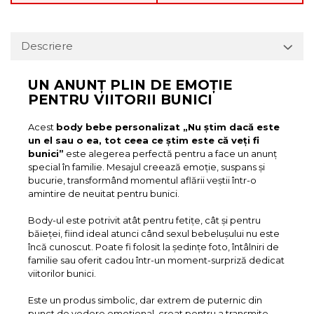
Descriere
UN ANUNȚ PLIN DE EMOȚIE
PENTRU VIITORII BUNICI
Acest
body bebe personalizat „Nu știm dacă este
un el sau o ea, tot ceea ce știm este că veți fi
bunici”
este alegerea perfectă pentru a face un anunț
special în familie. Mesajul creează emoție, suspans și
bucurie, transformând momentul aflării veștii într-o
amintire de neuitat pentru bunici.
Body-ul este potrivit atât pentru fetițe, cât și pentru
băieței, fiind ideal atunci când sexul bebelușului nu este
încă cunoscut. Poate fi folosit la ședințe foto, întâlniri de
familie sau oferit cadou într-un moment-surpriză dedicat
viitorilor bunici.
Este un produs simbolic, dar extrem de puternic din
punct de vedere emoțional, creat pentru a transmite