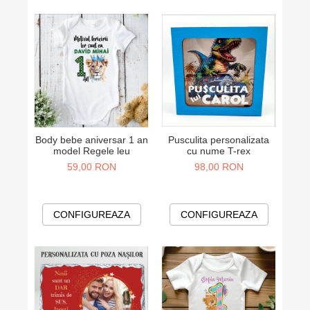
Cadouri pentru Colegi
Body bebelusi personalizate
Cadouri pentru Doctori
Perne personalizate
Cadouri Pensionare
Plusuri personalizate
Cadouri Profesori
Agende personalizate
Etichete pentru sticla de vin
Cadouri Personalizate Unice
Sorturi Personalizate
Body bebe aniversar 1 an
Pusculita personalizata
model Regele leu
cu nume T-rex
59,00 RON
98,00 RON
CONFIGUREAZA
CONFIGUREAZA