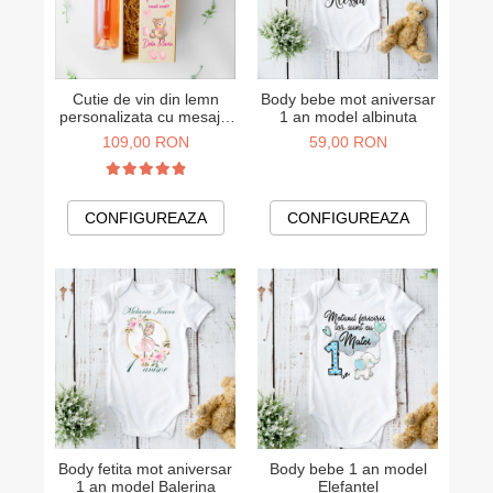
Cutie de vin din lemn
Body bebe mot aniversar
personalizata cu mesajul
1 an model albinuta
Vreti sa fiti nasii mei de
109,00 RON
59,00 RON
botez - model fetita
CONFIGUREAZA
CONFIGUREAZA
Body fetita mot aniversar
Body bebe 1 an model
1 an model Balerina
Elefantel