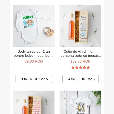
Body aniversar 1 an
Cutie de vin din lemn
pentru bebe model Leu -
personalizata cu mesajul
baietel
Vreti sa fiti nasii mei de
59,00 RON
109,00 RON
botez - model baietel
CONFIGUREAZA
CONFIGUREAZA