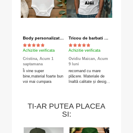
Body personalizat "Mami+Tati=Robert"
Tricou de barbati personalizat cu textul tau
Achizitie verificata
Achizitie verificata
Achizitie v
Cristina,
Acum 1
Ovidiu Maican,
Acum
Valentina
saptamana
9 luni
luni
Îi vine super
recomand cu mare
Foarte mul
bine,material foarte bun
plăcere. Materiale de
felicitări e
voi mai cumpara
înaltă calitate și design
Gravolo, c
deosebit.
produsul e
așteptările
livrarea fo
Mulțumesc 
TI-AR PUTEA PLACEA
SI: