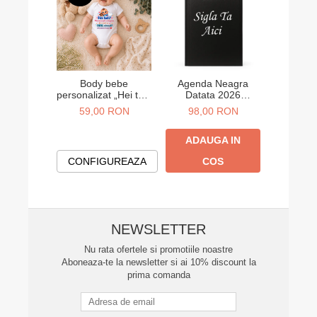
Body bebe
Agenda Neagra
Agend
personalizat „Hei tati!
Datata 2026
Data
Abia aștept să te
Personalizata A5
Person
59,00 RON
98,00 RON
98,
cunosc” – cadou
anunț sarcină
ADAUGA IN
ADA
CONFIGUREAZA
COS
NEWSLETTER
Nu rata ofertele si promotiile noastre
Aboneaza-te la newsletter si ai 10% discount la
prima comanda