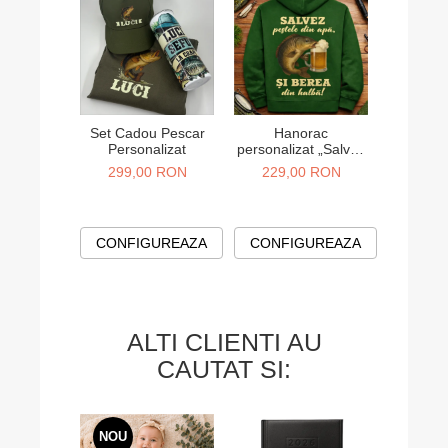
Set Cadou Pescar
Hanorac
Set 
Personalizat
personalizat „Salvez
personal
pestele din apa si
mama si
299,00 RON
229,00 RON
130,
berea din halba”
mouse, m
CONFIGUREAZA
CONFIGUREAZA
CONF
ALTI CLIENTI AU
CAUTAT SI:
NOU