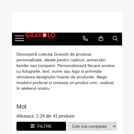
Cadouri personalizate
Cadouri pentru pescari
Cadouri Aniversare
Ocazii
Evenimente
Tricouri personalizate cu poză, text
Hanorac Pescuit
Cadouri Cuplu
Cadouri de Craciun
Nunta
sau logo
Tricouri pentru pescari
Cadouri Barbati
Cadouri de Paște
Botez
Căni Personalizate – Creează Cana
Sapca Pescar
Cadouri Femei
Cadouri de 8 Martie
Mot
Perfectă cu Poză, Nume, Text sau
Descoperă colecția Gravolo de produse
Logo
personalizate, ideale pentru cadouri, aniversări,
Cana Pescar
Cadouri Copii
Martisoare
Majorat
Rame foto personalizate
familie sau companii. Personalizează fiecare produs
Cadouri Bebelusi
Cadouri de Halloween
Absolvire
cu fotografie, text, nume sau logo și primește
Tablouri personalizate
simularea designului înainte de producție. Alege
Cadouri pentru Mama
1 Iunie - Ziua Copilului
Pusculite personalizate
modelul preferat și creează un produs unic, realizat
Cadouri pentru Tata
Back to School
în atelierul nostru.
Cutii de vin personalizate
Cadouri pentru Bunici
Brelocuri Personalizate
Mot
Cadouri pentru Nasi
Brichete Personalizate
Cadouri pentru Fini
Afiseaza:
1-
24
din
41
produse
Puzzle Personalizat
Cadouri pentru Sefa/Sef
FILTRE
Insigne personalizate