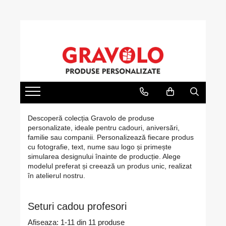
Cadouri personalizate
Cadouri pentru pescari
Cadouri Aniversare
Ocazii
Evenimente
Tricouri personalizate cu poză, text
Hanorac Pescuit
Cadouri Cuplu
Cadouri de Craciun
Nunta
sau logo
Tricouri pentru pescari
Cadouri Barbati
Cadouri de Paște
Botez
Căni Personalizate – Creează Cana
Sapca Pescar
Cadouri Femei
Cadouri de 8 Martie
Mot
Perfectă cu Poză, Nume, Text sau
Logo
Cana Pescar
Cadouri Copii
Martisoare
Majorat
Rame foto personalizate
Cadouri Bebelusi
Cadouri de Halloween
Absolvire
Descoperă colecția Gravolo de produse
Tablouri personalizate
personalizate, ideale pentru cadouri, aniversări,
Cadouri pentru Mama
1 Iunie - Ziua Copilului
Pusculite personalizate
familie sau companii. Personalizează fiecare produs
cu fotografie, text, nume sau logo și primește
Cadouri pentru Tata
Back to School
Cutii de vin personalizate
simularea designului înainte de producție. Alege
Cadouri pentru Bunici
modelul preferat și creează un produs unic, realizat
Brelocuri Personalizate
în atelierul nostru.
Cadouri pentru Nasi
Brichete Personalizate
Cadouri pentru Fini
Puzzle Personalizat
Seturi cadou profesori
Cadouri pentru Sefa/Sef
Insigne personalizate
Afiseaza:
1-
11
din
11
produse