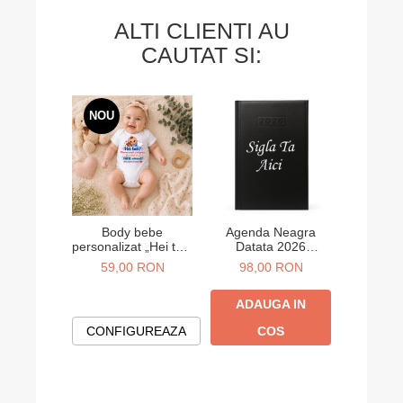
ALTI CLIENTI AU
CAUTAT SI:
NOU
Body bebe
Agenda Neagra
Agend
personalizat „Hei tati!
Datata 2026
Data
Abia aștept să te
Personalizata A5
Person
59,00 RON
98,00 RON
98,
cunosc” – cadou
anunț sarcină
ADAUGA IN
ADA
CONFIGUREAZA
COS