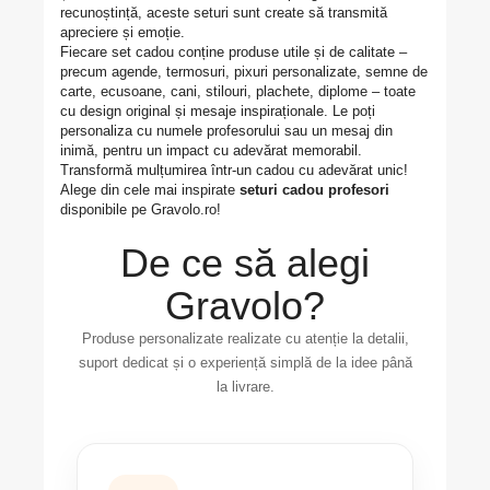
recunoștință, aceste seturi sunt create să transmită
apreciere și emoție.
Fiecare set cadou conține produse utile și de calitate –
precum agende, termosuri, pixuri personalizate, semne de
carte, ecusoane, cani, stilouri, plachete, diplome – toate
cu design original și mesaje inspiraționale. Le poți
personaliza cu numele profesorului sau un mesaj din
inimă, pentru un impact cu adevărat memorabil.
Transformă mulțumirea într-un cadou cu adevărat unic!
Alege din cele mai inspirate
seturi cadou profesori
disponibile pe Gravolo.ro!
De ce să alegi
Gravolo?
Produse personalizate realizate cu atenție la detalii,
suport dedicat și o experiență simplă de la idee până
la livrare.