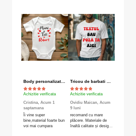
Body personalizat "Mami+Tati=Robert"
Tricou de barbati personalizat cu textul tau
Achizitie verificata
Achizitie verificata
Achizitie v
Cristina,
Acum 1
Ovidiu Maican,
Acum
Valentina
saptamana
9 luni
luni
Îi vine super
recomand cu mare
Foarte mul
bine,material foarte bun
plăcere. Materiale de
felicitări e
voi mai cumpara
înaltă calitate și design
Gravolo, c
deosebit.
produsul e