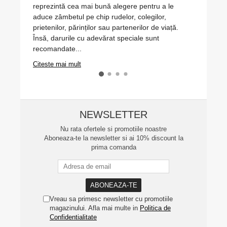
reprezintă cea mai bună alegere pentru a le
anivers
aduce zâmbetul pe chip rudelor, colegilor,
găsi in
prietenilor, părinților sau partenerilor de viață.
optezi.
Însă, darurile cu adevărat speciale sunt
află 5 s
recomandate...
Citeste
Citeste mai mult
NEWSLETTER
Nu rata ofertele si promotiile noastre
Aboneaza-te la newsletter si ai 10% discount la
prima comanda
Vreau sa primesc newsletter cu promotiile
magazinului. Afla mai multe in
Politica de
Confidentialitate