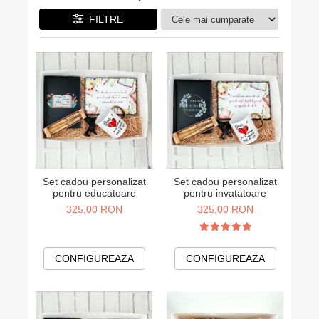
Cadouri pentru Colegi
Body bebelusi personalizate
FILTRE
Cadouri pentru Doctori
Perne personalizate
Cadouri Pensionare
Plusuri personalizate
Cadouri Profesori
Agende personalizate
Etichete pentru sticla de vin
Cadouri Personalizate Unice
Sorturi Personalizate
Set cadou personalizat
Set cadou personalizat
pentru educatoare
pentru invatatoare
325,00 RON
325,00 RON
CONFIGUREAZA
CONFIGUREAZA