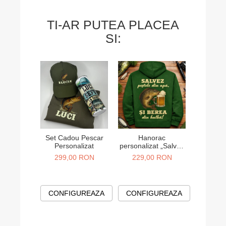
așteptările
livrarea fo
Mulțumesc 
TI-AR PUTEA PLACEA
SI:
Set Cadou Pescar
Hanorac
Set 
Personalizat
personalizat „Salvez
personal
pestele din apa si
mama si
299,00 RON
229,00 RON
130,
berea din halba”
mouse, m
CONFIGUREAZA
CONFIGUREAZA
CONF