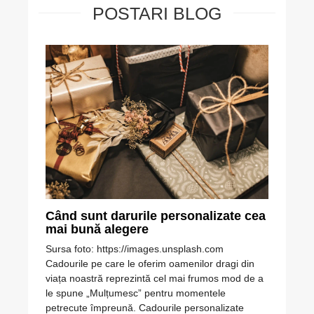
POSTARI BLOG
Când sunt darurile personalizate cea
Idei 
mai bună alegere
comp
Sursa foto: https://images.unsplash.com
Sursă 
Cadourile pe care le oferim oamenilor dragi din
miri sa
viața noastră reprezintă cel mai frumos mod de a
număr d
le spune „Mulțumesc” pentru momentele
grijă. 
petrecute împreună. Cadourile personalizate
apropia