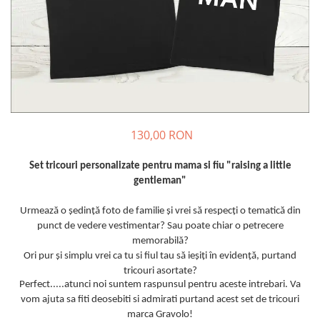
Cadouri pentru Colegi
Body bebelusi personalizate
Cadouri pentru Doctori
Perne personalizate
Cadouri Pensionare
Plusuri personalizate
Cadouri Profesori
Agende personalizate
Etichete pentru sticla de vin
Cadouri Personalizate Unice
130,00 RON
Sorturi Personalizate
Set tricouri personalizate pentru mama si fiu "raising a little
gentleman"
Urmează o ședință foto de familie și vrei să respecți o tematică din
punct de vedere vestimentar? Sau poate chiar o petrecere
memorabilă?
Ori pur și simplu vrei ca tu si fiul tau să ieșiți în evidență, purtand
tricouri asortate?
Perfect.....atunci noi suntem raspunsul pentru aceste intrebari. Va
vom ajuta sa fiti deosebiti si admirati purtand acest set de tricouri
marca Gravolo!