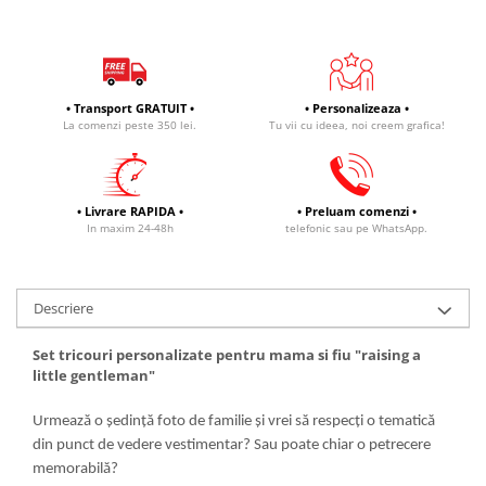
• Transport GRATUIT •
• Personalizeaza •
La comenzi peste 350 lei.
Tu vii cu ideea, noi creem grafica!
• Livrare RAPIDA •
• Preluam comenzi •
In maxim 24-48h
telefonic sau pe WhatsApp.
Descriere
Set tricouri personalizate pentru mama si fiu "raising a
little gentleman"
Urmează o ședință foto de familie și vrei să respecți o tematică
din punct de vedere vestimentar? Sau poate chiar o petrecere
memorabilă?