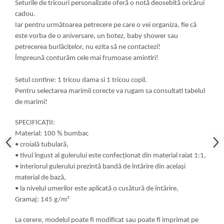
Seturile de tricouri personalizate oferă o notă deosebită oricărui
cadou.
Iar pentru următoarea petrecere pe care o vei organiza, fie că
este vorba de o aniversare, un botez, baby shower sau
petrecerea burlăcițelor, nu ezita să ne contactezi!
Împreună conturăm cele mai frumoase amintiri!
Setul contine: 1 tricou dama si 1 tricou copil.
Pentru selectarea marimii corecte va rugam sa consultati tabelul
de marimi!
SPECIFICAȚII:
Material: 100 % bumbac
• croială tubulară,
• tivul îngust al gulerului este confecționat din material raiat 1:1,
• interiorul gulerului prezintă bandă de întărire din același
material de bază,
• la nivelul umerilor este aplicată o cusătură de întărire,
Gramaj: 145 g/m²
La cerere, modelul poate fi modificat sau poate fi imprimat pe