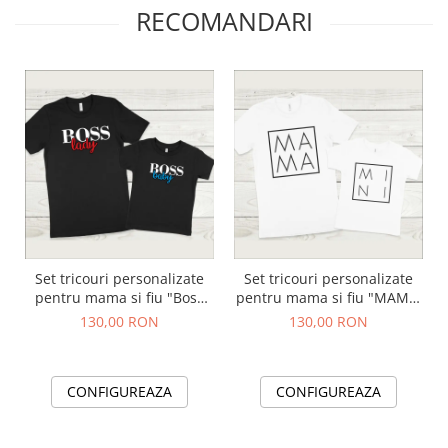
RECOMANDARI
Set tricouri personalizate
Set tricouri personalizate
pentru mama si fiu "Boss
pentru mama si fiu "MAMA,
lady, Boss baby"
MINI"
130,00 RON
130,00 RON
CONFIGUREAZA
CONFIGUREAZA