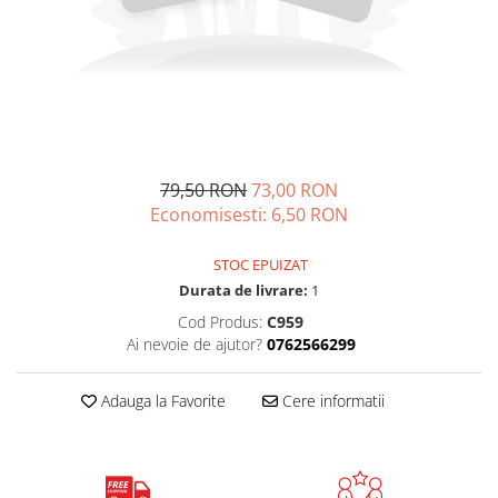
Cadouri pentru Colegi
Body bebelusi personalizate
Cadouri pentru Doctori
Perne personalizate
Cadouri Pensionare
Plusuri personalizate
Cadouri Profesori
Agende personalizate
Etichete pentru sticla de vin
Cadouri Personalizate Unice
79,50 RON
73,00 RON
Economisesti:
6,50
RON
Sorturi Personalizate
STOC EPUIZAT
Durata de livrare:
1
Cod Produs:
C959
Ai nevoie de ajutor?
0762566299
Adauga la Favorite
Cere informatii