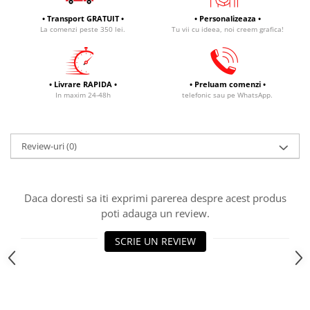
• Transport GRATUIT •
• Personalizeaza •
La comenzi peste 350 lei.
Tu vii cu ideea, noi creem grafica!
• Livrare RAPIDA •
• Preluam comenzi •
In maxim 24-48h
telefonic sau pe WhatsApp.
Review-uri
(0)
Daca doresti sa iti exprimi parerea despre acest produs
poti adauga un review.
SCRIE UN REVIEW