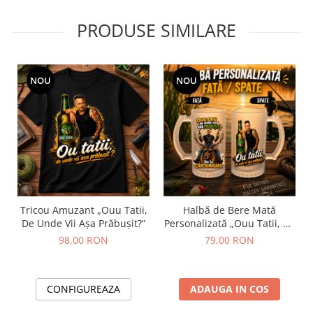
PRODUSE SIMILARE
NOU
NOU
Tricou Amuzant „Ouu Tatii,
Halbă de Bere Mată
De Unde Vii Așa Prăbușit?”
Personalizată „Ouu Tatii, De
Unde Vii Așa Prăbușit?”
98,00 RON
79,00 RON
CONFIGUREAZA
ADAUGA IN COS