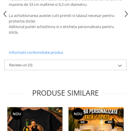
maxime de 33 cm inaltime si 9,3 cm diametru.
La achizitionarea acestei cutii primiti si talasul necesar pentru
protectia sticlei.
Aditional puteti achizitiona si o eticheta personalizata pentru
sticla.
Informatii conformitate produs
Review-uri
(0)
PRODUSE SIMILARE
NOU
NOU