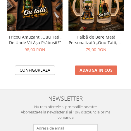
Tricou Amuzant „Ouu Tatii,
Halbă de Bere Mată
De Unde Vii Așa Prăbușit?”
Personalizată „Ouu Tatii, De
Unde Vii Așa Prăbușit?”
98,00 RON
79,00 RON
CONFIGUREAZA
ADAUGA IN COS
NEWSLETTER
Nu rata ofertele si promotiile noastre
Aboneaza-te la newsletter si ai 10% discount la prima
comanda