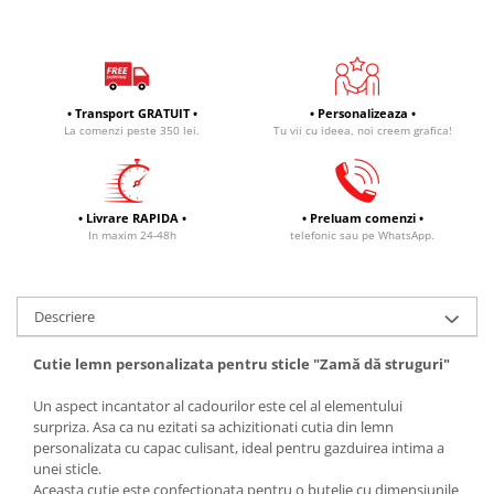
• Transport GRATUIT •
• Personalizeaza •
La comenzi peste 350 lei.
Tu vii cu ideea, noi creem grafica!
• Livrare RAPIDA •
• Preluam comenzi •
In maxim 24-48h
telefonic sau pe WhatsApp.
Descriere
Cutie lemn personalizata pentru sticle "Zamă dă struguri"
Un aspect incantator al cadourilor este cel al elementului
surpriza. Asa ca nu ezitati sa achizitionati cutia din lemn
personalizata cu capac culisant, ideal pentru gazduirea intima a
unei sticle.
Aceasta cutie este confectionata pentru o butelie cu dimensiunile