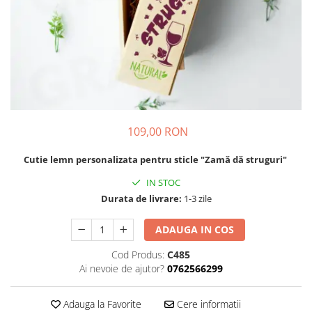
Cadouri pentru Colegi
Body bebelusi personalizate
Cadouri pentru Doctori
Perne personalizate
Cadouri Pensionare
Plusuri personalizate
Cadouri Profesori
Agende personalizate
Etichete pentru sticla de vin
Cadouri Personalizate Unice
109,00 RON
Sorturi Personalizate
Cutie lemn personalizata pentru sticle "Zamă dă struguri"
IN STOC
Durata de livrare:
1-3 zile
ADAUGA IN COS
Cod Produs:
C485
Ai nevoie de ajutor?
0762566299
Adauga la Favorite
Cere informatii