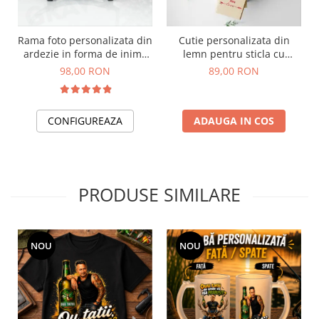
Rama foto personalizata din
Cutie personalizata din
ardezie in forma de inima
lemn pentru sticla cu
model flori
mesajul "Mereu impreuna,
98,00 RON
89,00 RON
Te iubesc"
CONFIGUREAZA
ADAUGA IN COS
PRODUSE SIMILARE
NOU
NOU