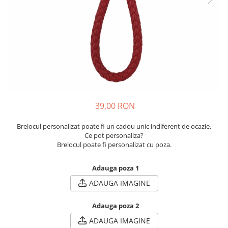
Cadouri pentru Colegi
Body bebelusi personalizate
Cadouri pentru Doctori
Perne personalizate
Cadouri Pensionare
Plusuri personalizate
Cadouri Profesori
Agende personalizate
Etichete pentru sticla de vin
Cadouri Personalizate Unice
Sorturi Personalizate
39,00 RON
Brelocul personalizat poate fi un cadou unic indiferent de ocazie.
Ce pot personaliza?
Brelocul poate fi personalizat cu poza.
Adauga poza 1
ADAUGA IMAGINE
Adauga poza 2
ADAUGA IMAGINE