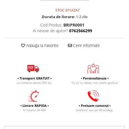
STOC EPUIZAT
Durata de livrare:
1-2 zile
Cod Produs:
BRIPR0001
Ai nevoie de ajutor?
0762566299
Adauga la Favorite
Cere informatii
• Transport GRATUIT •
• Personalizeaza •
La comenzi peste 350 lei.
Tu vii cu ideea, noi creem grafica!
• Livrare RAPIDA •
• Preluam comenzi •
In maxim 24-48h
telefonic sau pe WhatsApp.