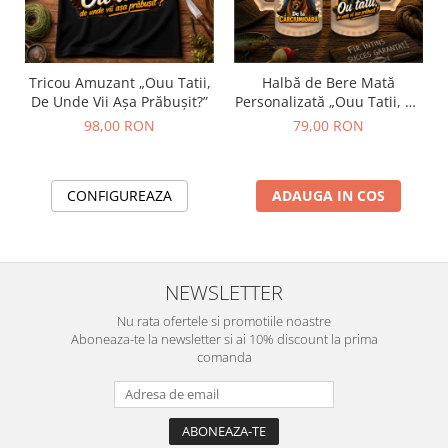
Tricou Amuzant „Ouu Tatii,
Halbă de Bere Mată
De Unde Vii Așa Prăbușit?”
Personalizată „Ouu Tatii, De
Unde Vii Așa Prăbușit?”
98,00 RON
79,00 RON
CONFIGUREAZA
ADAUGA IN COS
NEWSLETTER
Nu rata ofertele si promotiile noastre
Aboneaza-te la newsletter si ai 10% discount la prima
comanda