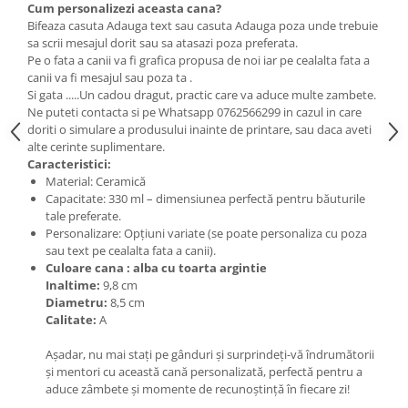
Cum personalizezi aceasta cana?
Bifeaza casuta Adauga text sau casuta Adauga poza unde trebuie
sa scrii mesajul dorit sau sa atasazi poza preferata.
Pe o fata a canii va fi grafica propusa de noi iar pe cealalta fata a
canii va fi mesajul sau poza ta .
Si gata .....Un cadou dragut, practic care va aduce multe zambete.
Ne puteti contacta si pe Whatsapp 0762566299 in cazul in care
doriti o simulare a produsului inainte de printare, sau daca aveti
alte cerinte suplimentare.
Caracteristici:
Material: Ceramică
Capacitate: 330 ml – dimensiunea perfectă pentru băuturile
tale preferate.
Personalizare: Opțiuni variate (se poate personaliza cu poza
sau text pe cealalta fata a canii).
Culoare cana : alba cu toarta argintie
Inaltime:
9,8 cm
Diametru:
8,5 cm
Calitate:
A
Așadar, nu mai stați pe gânduri și surprindeți-vă îndrumătorii
și mentori cu această cană personalizată, perfectă pentru a
aduce zâmbete și momente de recunoștință în fiecare zi!