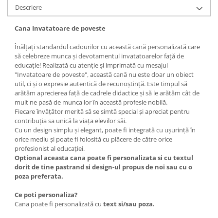
Descriere
Cana Invatatoare de poveste
Înălțați standardul cadourilor cu această cană personalizată care
să celebreze munca și devotamentul invatatoarelor față de
educație! Realizată cu atenție și imprimată cu mesajul
"Invatatoare de poveste", această cană nu este doar un obiect
util, ci și o expresie autentică de recunoștință. Este timpul să
arătăm aprecierea față de cadrele didactice și să le arătăm cât de
mult ne pasă de munca lor în această profesie nobilă.
Fiecare învățător merită să se simtă special și apreciat pentru
contribuția sa unică la viața elevilor săi.
Cu un design simplu și elegant, poate fi integrată cu ușurință în
orice mediu și poate fi folosită cu plăcere de către orice
profesionist al educației.
Optional aceasta cana poate fi personalizata si cu textul
dorit de tine pastrand si design-ul propus de noi sau cu o
poza preferata.
Ce poti personaliza?
Cana poate fi personalizată cu
text si/sau poza.