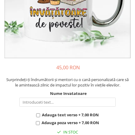
Cadouri pentru Colegi
Body bebelusi personalizate
Cadouri pentru Doctori
Perne personalizate
Cadouri Pensionare
Plusuri personalizate
Cadouri Profesori
Agende personalizate
Etichete pentru sticla de vin
Cadouri Personalizate Unice
Sorturi Personalizate
45,00 RON
Surprindeți-ți îndrumătorii și mentori cu o cană personalizată care să
le amintească zilnic de impactul lor pozitiv în viețile elevilor.
Nume Invatatoare
Adauga text verso + 7,00 RON
Adauga poza verso + 7,00 RON
IN STOC