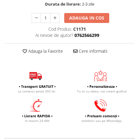
Durata de livrare:
2-3 zile
ADAUGA IN COS
Cod Produs:
C1171
Ai nevoie de ajutor?
0762566299
Adauga la Favorite
Cere informatii
• Transport GRATUIT •
• Personalizeaza •
La comenzi peste 350 lei.
Tu vii cu ideea, noi creem grafica!
• Livrare RAPIDA •
• Preluam comenzi •
In maxim 24-48h
telefonic sau pe WhatsApp.