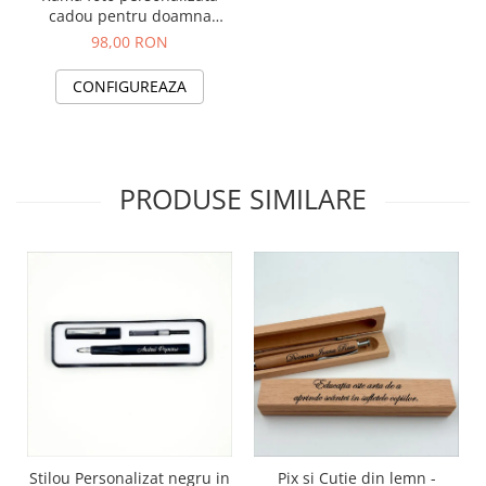
cadou pentru doamna
invatatoare din ardezie
98,00 RON
(piatra naturala)
CONFIGUREAZA
PRODUSE SIMILARE
Stilou Personalizat negru in
Pix si Cutie din lemn -