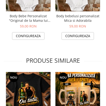
Body Bebe Personalizat
Body bebelusi personalizat
"Original de la Mama lui
Mica si Adorabila
Made in Romania" cu
59,00 RON
59,00 RON
Motive Traditionale
CONFIGUREAZA
CONFIGUREAZA
PRODUSE SIMILARE
NOU
NOU