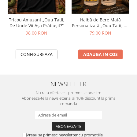
Tricou Amuzant „Ouu Tatii,
Halbă de Bere Mată
De Unde Vii Așa Prăbușit?”
Personalizată „Ouu Tatii, De
Unde Vii Așa Prăbușit?”
98,00 RON
79,00 RON
CONFIGUREAZA
ADAUGA IN COS
NEWSLETTER
Nu rata ofertele si promotiile noastre
Aboneaza-te la newsletter si ai 10% discount la prima
comanda
Vreau sa primesc newsletter cu promotiile