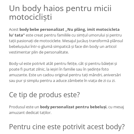
Un body haios pentru micii
motocicliști
Acest
body bebe personalizat „Nu plâng, imit motocicleta
lu’ tata”
este creat pentru familiile cu simțul umorului și pentru
tații pasionați de motociclete. Mesajul jucăuș transformă plânsul
bebelușului într-o glumă simpatică și face din body un articol
vestimentar plin de personalitate.
Body-ul este potrivit atât pentru fetițe, cât și pentru băieței și
poate fi purtat zilnic, la ieșiri în familie sau în ședințe foto
amuzante. Este un cadou original pentru tați mândri, aniversări
sau pur și simplu pentru a aduce zâmbete în viața de zi cu zi.
Ce tip de produs este?
Produsul este un
body personalizat pentru bebeluși
, cu mesaj
amuzant dedicat taților.
Pentru cine este potrivit acest body?