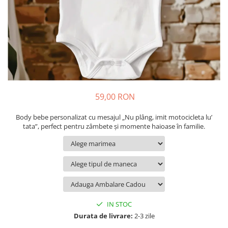
Cadouri pentru Colegi
Body bebelusi personalizate
Cadouri pentru Doctori
Perne personalizate
Cadouri Pensionare
Plusuri personalizate
Cadouri Profesori
Agende personalizate
Etichete pentru sticla de vin
Cadouri Personalizate Unice
59,00 RON
Sorturi Personalizate
Body bebe personalizat cu mesajul „Nu plâng, imit motocicleta lu’
tata”, perfect pentru zâmbete și momente haioase în familie.
IN STOC
Durata de livrare:
2-3 zile