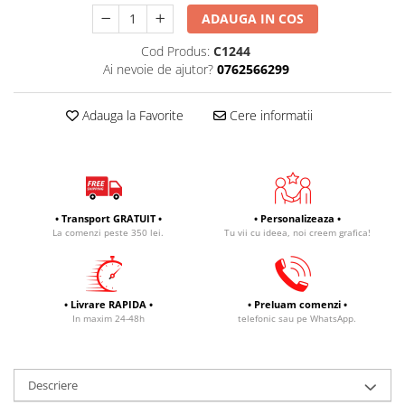
ADAUGA IN COS
Cod Produs:
C1244
Ai nevoie de ajutor?
0762566299
Adauga la Favorite
Cere informatii
• Transport GRATUIT •
• Personalizeaza •
La comenzi peste 350 lei.
Tu vii cu ideea, noi creem grafica!
• Livrare RAPIDA •
• Preluam comenzi •
In maxim 24-48h
telefonic sau pe WhatsApp.
Descriere