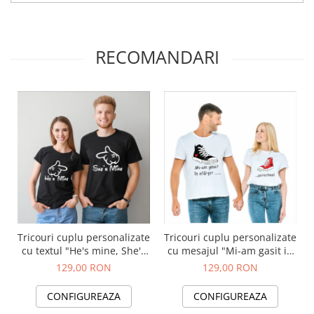
RECOMANDARI
Tricouri cuplu personalizate
Tricouri cuplu personalizate
cu textul "He's mine, She's
cu mesajul "Mi-am gasit in
mine"
sfarsit perechea"
129,00 RON
129,00 RON
CONFIGUREAZA
CONFIGUREAZA