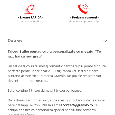
• Livrare RAPIDA •
• Preluam comenzi •
In maxim 24-48h
telefonic sau pe WhatsApp.
Descriere
Tricouri albe pentru cuplu personalizate cu mesajul "Te
iu... hai ca nu-i greu"
Un set de tricouri cu mesaj romantic pentru cuplu poate fi tinuta
perfecta pentru orice ocazie. Cu siguranta veti iesi din tipare
purtand aceste tricouri marca Gravolo, iar pozele realizate vor
deveni amintiri de neuitat.
Setul contine 1 tricou dama si 1 tricou barbatesc.
Daca doresti schimbari in grafica acestui produs contacteaza-ne
pe Whatsapp 0762566299 sau email
contact@gravolo.ro
, si
echipa noastra va personaliza special pentru tine conform
indicatiilor oferite.