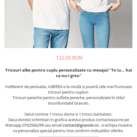
Cadouri pentru Colegi
Body bebelusi personalizate
Cadouri pentru Doctori
Perne personalizate
Cadouri Pensionare
Plusuri personalizate
Cadouri Profesori
Agende personalizate
Etichete pentru sticla de vin
Cadouri Personalizate Unice
122,00 RON
Sorturi Personalizate
Tricouri albe pentru cuplu personalizate cu mesajul "Te iu... hai
ca nu-i greu"
Indiferent de perioada, IUBIREA e la modă și poartă cele mai frumoase
tricouri pentru cupluri.
Tricouri pereche pentru suflete pereche, personalizate în stilul
inconfundabil Gravolo.
Setul contine 1 tricou dama si 1 tricou barbatesc.
Daca doresti schimbari in grafica acestui produs contacteaza-ne pe
Watsapp 0762566299 sau email
contact@gravolo.ro
, si echipa noastra
va personaliza special pentru tine conform indicatiilor oferite.