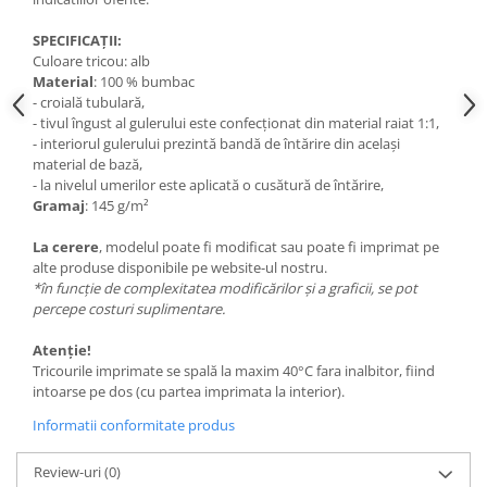
SPECIFICAȚII:
Culoare tricou: alb
Material
: 100 % bumbac
- croială tubulară,
- tivul îngust al gulerului este confecționat din material raiat 1:1,
- interiorul gulerului prezintă bandă de întărire din același
material de bază,
- la nivelul umerilor este aplicată o cusătură de întărire,
Gramaj
: 145 g/m²
La cerere
, modelul poate fi modificat sau poate fi imprimat pe
alte produse disponibile pe website-ul nostru.
*în funcție de complexitatea modificărilor și a graficii, se pot
percepe costuri suplimentare.
Atenție!
Tricourile imprimate se spală la maxim 40°C fara inalbitor, fiind
intoarse pe dos (cu partea imprimata la interior).
Informatii conformitate produs
Review-uri
(0)