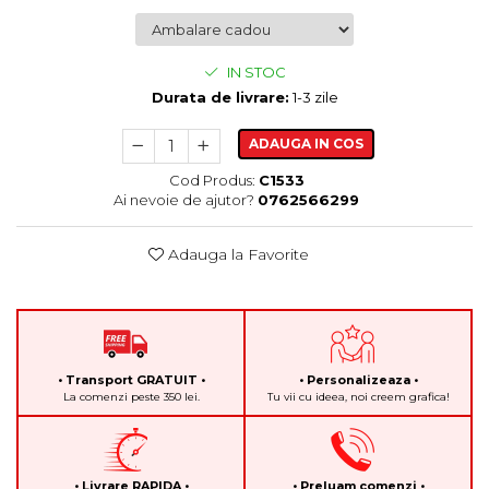
IN STOC
Durata de livrare:
1-3 zile
ADAUGA IN COS
Cod Produs:
C1533
Ai nevoie de ajutor?
0762566299
Adauga la Favorite
• Transport GRATUIT •
• Personalizeaza •
La comenzi peste 350 lei.
Tu vii cu ideea, noi creem grafica!
• Livrare RAPIDA •
• Preluam comenzi •