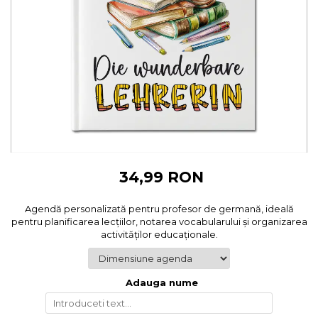
Cadouri pentru Colegi
Body bebelusi personalizate
Cadouri pentru Doctori
Perne personalizate
Cadouri Pensionare
Plusuri personalizate
Cadouri Profesori
Agende personalizate
Etichete pentru sticla de vin
Cadouri Personalizate Unice
Sorturi Personalizate
34,99 RON
Agendă personalizată pentru profesor de germană, ideală
pentru planificarea lecțiilor, notarea vocabularului și organizarea
activităților educaționale.
Adauga nume