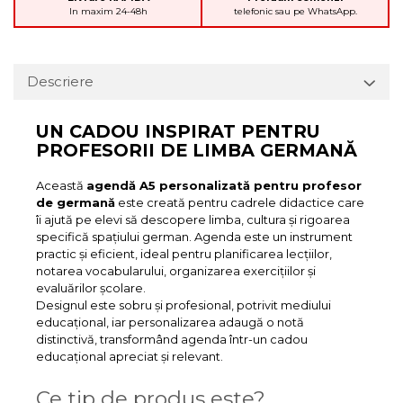
In maxim 24-48h
telefonic sau pe WhatsApp.
Descriere
UN CADOU INSPIRAT PENTRU
PROFESORII DE LIMBA GERMANĂ
Această
agendă A5 personalizată pentru profesor
de germană
este creată pentru cadrele didactice care
îi ajută pe elevi să descopere limba, cultura și rigoarea
specifică spațiului german. Agenda este un instrument
practic și eficient, ideal pentru planificarea lecțiilor,
notarea vocabularului, organizarea exercițiilor și
evaluărilor școlare.
Designul este sobru și profesional, potrivit mediului
educațional, iar personalizarea adaugă o notă
distinctivă, transformând agenda într-un cadou
educațional apreciat și relevant.
Ce tip de produs este?