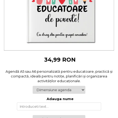
Cadouri pentru Colegi
Body bebelusi personalizate
Cadouri pentru Doctori
Perne personalizate
Cadouri Pensionare
Plusuri personalizate
Cadouri Profesori
Agende personalizate
Etichete pentru sticla de vin
Cadouri Personalizate Unice
Sorturi Personalizate
34,99 RON
Agendă A5 sau A6 personalizată pentru educatoare, practică și
compactă, ideală pentru notițe, planificări și organizarea
activităților educaționale.
Adauga nume