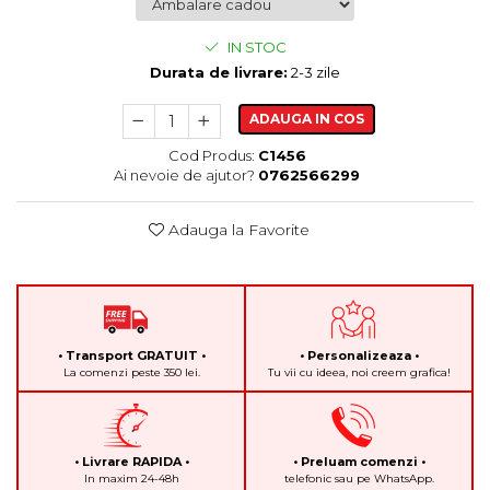
IN STOC
Durata de livrare:
2-3 zile
ADAUGA IN COS
Cod Produs:
C1456
Ai nevoie de ajutor?
0762566299
Adauga la Favorite
• Transport GRATUIT •
• Personalizeaza •
La comenzi peste 350 lei.
Tu vii cu ideea, noi creem grafica!
• Livrare RAPIDA •
• Preluam comenzi •
In maxim 24-48h
telefonic sau pe WhatsApp.