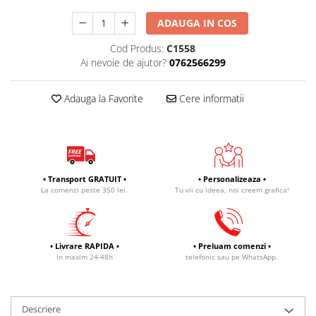
ADAUGA IN COS
Cod Produs:
C1558
Ai nevoie de ajutor?
0762566299
Adauga la Favorite
Cere informatii
• Transport GRATUIT •
• Personalizeaza •
La comenzi peste 350 lei.
Tu vii cu ideea, noi creem grafica!
• Livrare RAPIDA •
• Preluam comenzi •
In maxim 24-48h
telefonic sau pe WhatsApp.
Descriere