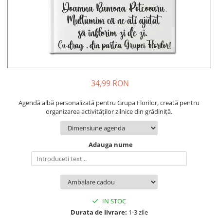
Cadouri pentru Colegi
Body bebelusi personalizate
Cadouri pentru Doctori
Perne personalizate
Cadouri Pensionare
Plusuri personalizate
Cadouri Profesori
Agende personalizate
Etichete pentru sticla de vin
Cadouri Personalizate Unice
34,99 RON
Sorturi Personalizate
Agendă albă personalizată pentru Grupa Florilor, creată pentru
organizarea activităților zilnice din grădiniță.
Adauga nume
IN STOC
Durata de livrare:
1-3 zile