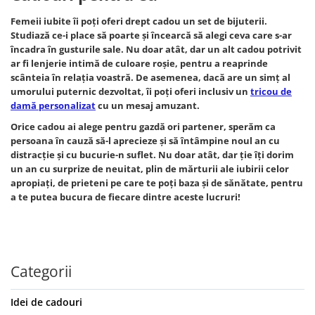
Femeii iubite îi poți oferi drept cadou un set de bijuterii.
Studiază ce-i place să poarte și încearcă să alegi ceva care s-ar
încadra în gusturile sale. Nu doar atât, dar un alt cadou potrivit
ar fi lenjerie intimă de culoare roșie, pentru a reaprinde
scânteia în relația voastră. De asemenea, dacă are un simț al
umorului puternic dezvoltat, îi poți oferi inclusiv un
tricou de
damă personalizat
cu un mesaj amuzant.
Orice cadou ai alege pentru gazdă ori partener, sperăm ca
persoana în cauză să-l aprecieze și să întâmpine noul an cu
distracție și cu bucurie-n suflet. Nu doar atât, dar ție îți dorim
un an cu surprize de neuitat, plin de mărturii ale iubirii celor
apropiați, de prieteni pe care te poți baza și de sănătate, pentru
a te putea bucura de fiecare dintre aceste lucruri!
Categorii
Idei de cadouri