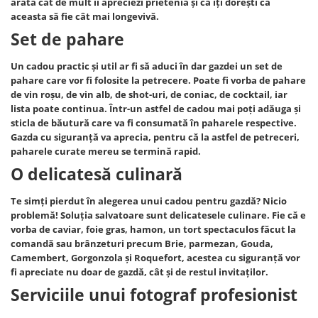
arăta cât de mult îi apreciezi prietenia și că îți dorești ca
aceasta să fie cât mai longevivă.
Set de pahare
Un cadou practic și util ar fi să aduci în dar gazdei un set de
pahare care vor fi folosite la petrecere. Poate fi vorba de pahare
de vin roșu, de vin alb, de shot-uri, de coniac, de cocktail, iar
lista poate continua. Într-un astfel de cadou mai poți adăuga și
sticla de băutură care va fi consumată în paharele respective.
Gazda cu siguranță va aprecia, pentru că la astfel de petreceri,
paharele curate mereu se termină rapid.
O delicatesă culinară
Te simți pierdut în alegerea unui cadou pentru gazdă? Nicio
problemă! Soluția salvatoare sunt delicatesele culinare. Fie că e
vorba de caviar, foie gras, hamon, un tort spectaculos făcut la
comandă sau brânzeturi precum Brie, parmezan, Gouda,
Camembert, Gorgonzola și Roquefort, acestea cu siguranță vor
fi apreciate nu doar de gazdă, cât și de restul invitaților.
Serviciile unui fotograf profesionist