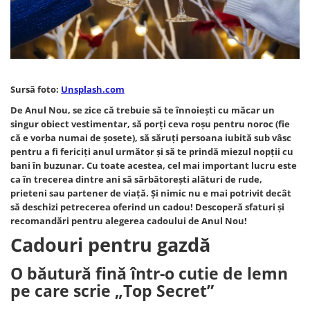
Cadouri pentru Colegi
Body bebelusi personalizate
Cadouri pentru Doctori
Perne personalizate
Cadouri Pensionare
Plusuri personalizate
Cadouri Profesori
Agende personalizate
Sursă foto:
Unsplash.com
Etichete pentru sticla de vin
De Anul Nou, se zice că trebuie să te înnoiești cu măcar un
Cadouri Personalizate Unice
singur obiect vestimentar, să porți ceva roșu pentru noroc (fie
Sorturi Personalizate
că e vorba numai de șosete), să săruți persoana iubită sub vâsc
pentru a fi fericiți anul următor și să te prindă miezul nopții cu
bani în buzunar. Cu toate acestea, cel mai important lucru este
ca în trecerea dintre ani să sărbătorești alături de rude,
prieteni sau partener de viață. Și nimic nu e mai potrivit decât
să deschizi petrecerea oferind un cadou! Descoperă sfaturi și
recomandări pentru alegerea cadoului de Anul Nou!
Cadouri pentru gazdă
O băutură fină într-o cutie de lemn
pe care scrie „Top Secret”