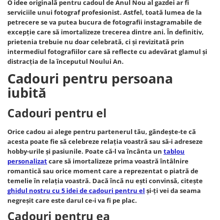
O idee originală pentru cadoul de Anul Nou al gazdei ar fi
serviciile unui fotograf profesionist. Astfel, toată lumea de la
petrecere se va putea bucura de fotografii instagramabile de
excepție care să imortalizeze trecerea dintre ani. În definitiv,
prietenia trebuie nu doar celebrată, ci și revizitată prin
intermediul fotografiilor care să reflecte cu adevărat glamul și
distracția de la începutul Noului An.
Cadouri pentru persoana
iubită
Cadouri pentru el
Orice cadou ai alege pentru partenerul tău, gândește-te că
acesta poate fie să celebreze relația voastră sau să-i adreseze
hobby-urile și pasiunile. Poate că-l va încânta un
tablou
personalizat
care să imortalizeze prima voastră întâlnire
romantică sau orice moment care a reprezentat o piatră de
temelie în relația voastră. Dacă încă nu ești convinsă, citește
ghidul nostru cu 5 idei de cadouri pentru el
și-ți vei da seama
negreșit care este darul ce-i va fi pe plac.
Cadouri pentru ea