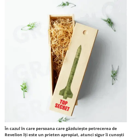
În cazul în care persoana care găzduiește petrecerea de
Revelion îți este un prieten apropiat, atunci sigur îi cunoști