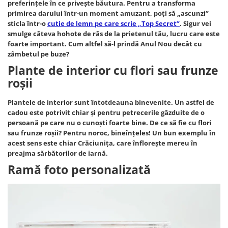
preferințele în ce privește băutura. Pentru a transforma
primirea darului într-un moment amuzant, poți să „ascunzi”
sticla într-o
cutie de lemn pe care scrie „Top Secret”
. Sigur vei
smulge câteva hohote de râs de la prietenul tău, lucru care este
foarte important. Cum altfel să-l prindă Anul Nou decât cu
zâmbetul pe buze?
Plante de interior cu flori sau frunze
roșii
Plantele de interior sunt întotdeauna binevenite. Un astfel de
cadou este potrivit chiar și pentru petrecerile găzduite de o
persoană pe care nu o cunoști foarte bine. De ce să fie cu flori
sau frunze roșii? Pentru noroc, bineînțeles! Un bun exemplu în
acest sens este chiar Crăciunița, care înflorește mereu în
preajma sărbătorilor de iarnă.
Ramă foto personalizată