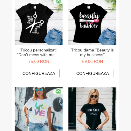
Tricou personalizat:
Tricou dama "Beauty is
"Don't mess with me... I
my business"
get paid to cut people"
75,00 RON
69,00 RON
(damă)
CONFIGUREAZA
CONFIGUREAZA