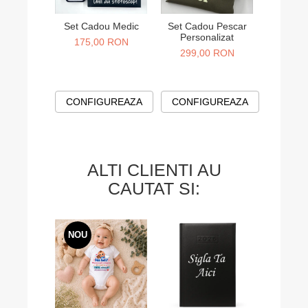
Set Cadou Medic
Set Cadou Pescar
Ha
Personalizat
personal
175,00 RON
pe ori
299,00 RON
229,
CONFIGUREAZA
CONFIGUREAZA
CONF
ALTI CLIENTI AU
CAUTAT SI:
NOU