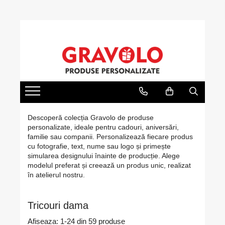
Cadouri personalizate
Cadouri pentru pescari
Cadouri Aniversare
Ocazii
Evenimente
Tricouri personalizate cu poză, text
Hanorac Pescuit
Cadouri Cuplu
Cadouri de Craciun
Nunta
sau logo
Tricouri pentru pescari
Cadouri Barbati
Cadouri de Paște
Botez
Căni Personalizate – Creează Cana
Sapca Pescar
Cadouri Femei
Cadouri de 8 Martie
Mot
Perfectă cu Poză, Nume, Text sau
Logo
Cana Pescar
Cadouri Copii
Martisoare
Majorat
Rame foto personalizate
Cadouri Bebelusi
Cadouri de Halloween
Absolvire
Descoperă colecția Gravolo de produse
Tablouri personalizate
personalizate, ideale pentru cadouri, aniversări,
Cadouri pentru Mama
1 Iunie - Ziua Copilului
Pusculite personalizate
familie sau companii. Personalizează fiecare produs
cu fotografie, text, nume sau logo și primește
Cadouri pentru Tata
Back to School
Cutii de vin personalizate
simularea designului înainte de producție. Alege
Cadouri pentru Bunici
modelul preferat și creează un produs unic, realizat
Brelocuri Personalizate
în atelierul nostru.
Cadouri pentru Nasi
Brichete Personalizate
Cadouri pentru Fini
Puzzle Personalizat
Tricouri dama
Cadouri pentru Sefa/Sef
Insigne personalizate
Afiseaza:
1-
24
din
59
produse