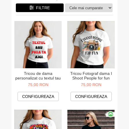
Cadouri pentru Colegi
Body bebelusi personalizate
FILTRE
Cadouri pentru Doctori
Perne personalizate
Cadouri Pensionare
Plusuri personalizate
Cadouri Profesori
Agende personalizate
Etichete pentru sticla de vin
Cadouri Personalizate Unice
Sorturi Personalizate
Tricou de dama
Tricou Fotograf dama I
personalizat cu textul tau
Shoot People for fun
75,00 RON
75,00 RON
CONFIGUREAZA
CONFIGUREAZA