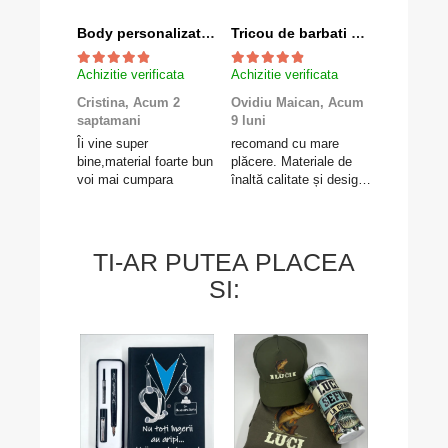
Body personalizat "Mami+Tati=Robert"
Tricou de barbati personalizat cu textul tau
Achizitie verificata
Achizitie verificata
Achizitie v
Cristina,
Acum 2
Ovidiu Maican,
Acum
Valentina
saptamani
9 luni
luni
Îi vine super
recomand cu mare
Foarte mul
bine,material foarte bun
plăcere. Materiale de
felicitări e
voi mai cumpara
înaltă calitate și design
Gravolo, c
deosebit.
produsul e
așteptările
livrarea fo
Mulțumesc 
TI-AR PUTEA PLACEA
SI: