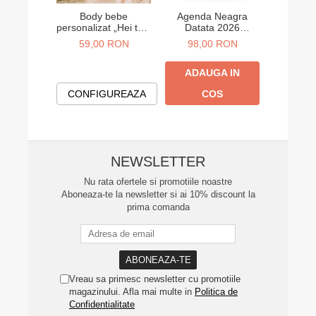
Body bebe
Agenda Neagra
Agend
personalizat „Hei tati!
Datata 2026
Data
Abia aștept să te
Personalizata A5
Person
59,00 RON
98,00 RON
98,
cunosc” – cadou
anunț sarcină
ADAUGA IN
ADA
CONFIGUREAZA
COS
NEWSLETTER
Nu rata ofertele si promotiile noastre
Aboneaza-te la newsletter si ai 10% discount la
prima comanda
Vreau sa primesc newsletter cu promotiile
magazinului. Afla mai multe in
Politica de
Confidentialitate