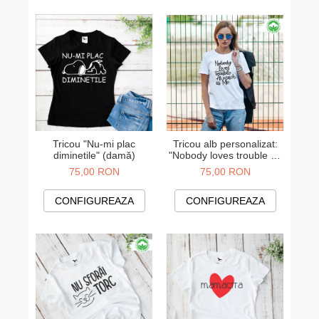
Tricou "Nu-mi plac
Tricou alb personalizat:
diminetile" (damă)
"Nobody loves trouble as
much as me" (damă)
75,00 RON
75,00 RON
CONFIGUREAZA
CONFIGUREAZA