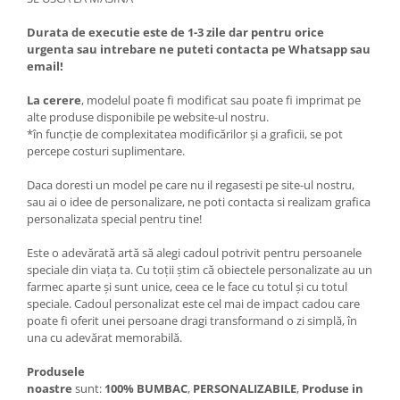
Durata de executie este de 1-3 zile dar pentru orice
urgenta sau intrebare ne puteti contacta pe Whatsapp sau
email!
La cerere
, modelul poate fi modificat sau poate fi imprimat pe
alte produse disponibile pe website-ul nostru.
*în funcție de complexitatea modificărilor și a graficii, se pot
percepe costuri suplimentare.
Daca doresti un model pe care nu il regasesti pe site-ul nostru,
sau ai o idee de personalizare, ne poti contacta si realizam grafica
personalizata special pentru tine!
Este o adevărată artă să alegi cadoul potrivit pentru persoanele
speciale din viața ta. Cu toții știm că obiectele personalizate au un
farmec aparte și sunt unice, ceea ce le face cu totul și cu totul
speciale. Cadoul personalizat este cel mai de impact cadou care
poate fi oferit unei persoane dragi transformand o zi simplă, în
una cu adevărat memorabilă.
Produsele
noastre
sunt:
100%
BUMBAC
,
PERSONALIZABILE
,
Produse in