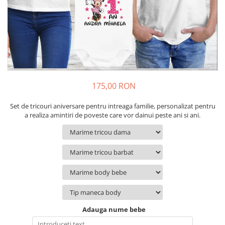
Cadouri pentru Colegi
Body bebelusi personalizate
Cadouri pentru Doctori
Perne personalizate
Cadouri Pensionare
Plusuri personalizate
Cadouri Profesori
Agende personalizate
Etichete pentru sticla de vin
Cadouri Personalizate Unice
175,00 RON
Sorturi Personalizate
Set de tricouri aniversare pentru intreaga familie, personalizat pentru
a realiza amintiri de poveste care vor dainui peste ani si ani.
Adauga nume bebe