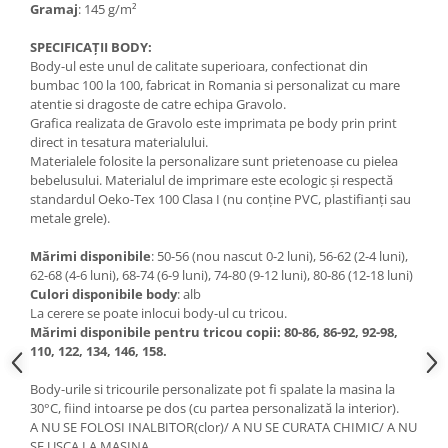
Gramaj
: 145 g/m²
SPECIFICAȚII BODY:
Body-ul este unul de calitate superioara, confectionat din
bumbac 100 la 100, fabricat in Romania si personalizat cu mare
atentie si dragoste de catre echipa Gravolo.
Grafica realizata de Gravolo este imprimata pe body prin print
direct in tesatura materialului.
Materialele folosite la personalizare sunt prietenoase cu pielea
bebelusului. Materialul de imprimare este ecologic și respectă
standardul Oeko-Tex 100 Clasa I (nu conține PVC, plastifianți sau
metale grele).
Mărimi disponibile
: 50-56 (nou nascut 0-2 luni), 56-62 (2-4 luni),
62-68 (4-6 luni), 68-74 (6-9 luni), 74-80 (9-12 luni), 80-86 (12-18 luni)
Culori disponibile body
: alb
La cerere se poate inlocui body-ul cu tricou.
Mărimi disponibile pentru tricou copii: 80-86, 86-92, 92-98,
110, 122, 134, 146, 158.
Body-urile si tricourile personalizate pot fi spalate la masina la
30°C, fiind intoarse pe dos (cu partea personalizată la interior).
A NU SE FOLOSI INALBITOR(clor)/ A NU SE CURATA CHIMIC/ A NU
SE USCA LA MASINA