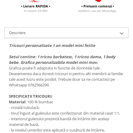
• Livrare RAPIDA •
• Preluam comenzi •
In maxim 24-48h
telefonic sau pe WhatsApp.
Descriere
Tricouri personalizate 1 an model mini fetite
Setul contine: 1 tricou barbatesc, 1 tricou dama, 1 body
bebe. Grafica personalizabila model mini mov.
Grafica poate fi adaptata in functie de dorintele tale .
Deasemenea daca doresti tricouri si pentru alti membrii ai familie
tale acest lucru este posibil. Trebuie doar sa ne contactezi pe
Whatsapp 0762566299.
SPECIFICAȚII TRICOURI:
Material
: 100 % bumbac
- croială tubulară,
- tivul îngust al gulerului este confecționat din material raiat 1:1,
- interiorul gulerului prezintă bandă de întărire din același
material de bază,
- la nivelul umerilor este aplicată o cusătură de întărire,