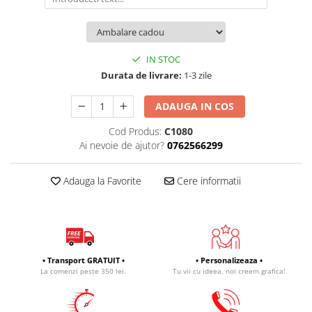
IN STOC
Durata de livrare:
1-3 zile
ADAUGA IN COS
Cod Produs:
C1080
Ai nevoie de ajutor?
0762566299
Adauga la Favorite
Cere informatii
• Transport GRATUIT •
• Personalizeaza •
La comenzi peste 350 lei.
Tu vii cu ideea, noi creem grafica!