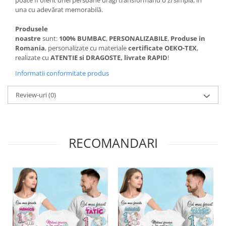
poate fi oferit unei persoane dragi transformand o zi simplă, în
una cu adevărat memorabilă.
Produsele
noastre
sunt:
100%
BUMBAC
,
PERSONALIZABILE
,
Produse in
Romania
, personalizate cu materiale
certificate OEKO-TEX
,
realizate cu
ATENTIE si DRAGOSTE, livrate RAPID
!
Informatii conformitate produs
Review-uri
(0)
RECOMANDARI