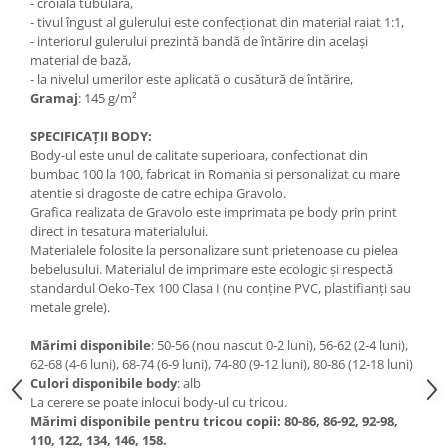
- croială tubulară,
- tivul îngust al gulerului este confecționat din material raiat 1:1,
- interiorul gulerului prezintă bandă de întărire din același
material de bază,
- la nivelul umerilor este aplicată o cusătură de întărire,
Gramaj
: 145 g/m²
SPECIFICAȚII BODY:
Body-ul este unul de calitate superioara, confectionat din
bumbac 100 la 100, fabricat in Romania si personalizat cu mare
atentie si dragoste de catre echipa Gravolo.
Grafica realizata de Gravolo este imprimata pe body prin print
direct in tesatura materialului.
Materialele folosite la personalizare sunt prietenoase cu pielea
bebelusului. Materialul de imprimare este ecologic și respectă
standardul Oeko-Tex 100 Clasa I (nu conține PVC, plastifianți sau
metale grele).
Mărimi disponibile
: 50-56 (nou nascut 0-2 luni), 56-62 (2-4 luni),
62-68 (4-6 luni), 68-74 (6-9 luni), 74-80 (9-12 luni), 80-86 (12-18 luni)
Culori disponibile body
: alb
La cerere se poate inlocui body-ul cu tricou.
Mărimi disponibile pentru tricou copii: 80-86, 86-92, 92-98,
110, 122, 134, 146, 158.