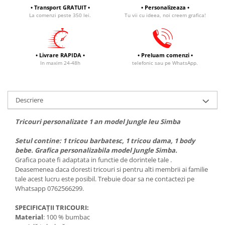
• Transport GRATUIT •
• Personalizeaza •
La comenzi peste 350 lei.
Tu vii cu ideea, noi creem grafica!
• Livrare RAPIDA •
• Preluam comenzi •
In maxim 24-48h
telefonic sau pe WhatsApp.
Descriere
Tricouri personalizate 1 an model Jungle leu Simba
Setul contine: 1 tricou barbatesc, 1 tricou dama, 1 body
bebe. Grafica personalizabila model Jungle Simba.
Grafica poate fi adaptata in functie de dorintele tale .
Deasemenea daca doresti tricouri si pentru alti membrii ai familie
tale acest lucru este posibil. Trebuie doar sa ne contactezi pe
Whatsapp 0762566299.
SPECIFICAȚII TRICOURI:
Material
: 100 % bumbac