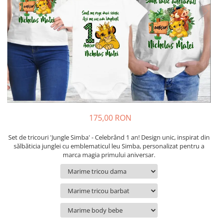
Cadouri pentru Colegi
Body bebelusi personalizate
Cadouri pentru Doctori
Perne personalizate
Cadouri Pensionare
Plusuri personalizate
Cadouri Profesori
Agende personalizate
Etichete pentru sticla de vin
Cadouri Personalizate Unice
Sorturi Personalizate
175,00 RON
Set de tricouri 'Jungle Simba' - Celebrând 1 an! Design unic, inspirat din
sălbăticia junglei cu emblematicul leu Simba, personalizat pentru a
marca magia primului aniversar.