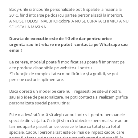
Body-urile si tricourile personalizate pot fi spalate la masina la
30°C, fiind intoarse pe dos (cu partea personalizată la interior).
A NU SE FOLOSI INALBITOR(clor)/ A NU SE CURATA CHIMIC/ A NU
SE USCA LA MASINA
Durata de executie este de 1-3 zile dar pentru orice
urgenta sau intrebare ne puteti contacta pe Whatsapp sau
email!
La cerere
, modelul poate fi modificat sau poate fi imprimat pe
alte produse disponibile pe website-ul nostru.
*în funcție de complexitatea modificărilor și a graficii, se pot
percepe costuri suplimentare.
Daca doresti un model pe care nu il regasesti pe site-ul nostru,
sau ai o idee de personalizare, ne poti contacta si realizam grafica
personalizata special pentru tine!
Este o adevărată artă să alegi cadoul potrivit pentru persoanele
speciale din viața ta. Cu toții știm că obiectele personalizate au un
farmec aparte și sunt unice, ceea ce le face cu totul și cu totul
speciale. Cadoul personalizat este cel mai de impact cadou care