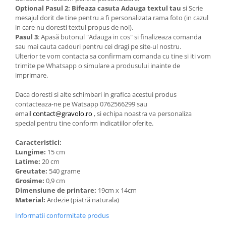
Optional
Pasul 2: Bifeaza casuta Adauga textul tau
si Scrie
mesajul dorit de tine pentru a fi personalizata rama foto (in cazul
in care nu doresti textul propus de noi).
Pasul 3
: Apasă butonul "Adauga in cos" si finalizeaza comanda
sau mai cauta cadouri pentru cei dragi pe site-ul nostru.
Ulterior te vom contacta sa confirmam comanda cu tine si iti vom
trimite pe Whatsapp o simulare a produsului inainte de
imprimare.
Daca doresti si alte schimbari in grafica acestui produs
contacteaza-ne pe Watsapp 0762566299 sau
email
contact@gravolo.ro
, si echipa noastra va personaliza
special pentru tine conform indicatiilor oferite.
Caracteristici:
Lungime:
15 cm
Latime:
20 cm
Greutate:
540 grame
Grosime:
0,9 cm
Dimensiune de printare:
19cm x 14cm
Material:
Ardezie (piatră naturala)
Informatii conformitate produs