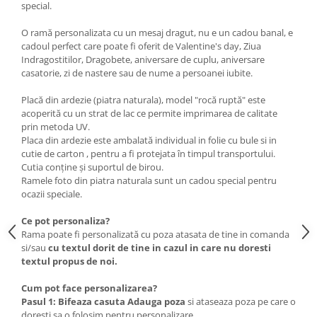
special.
O ramă personalizata cu un mesaj dragut, nu e un cadou banal, e
cadoul perfect care poate fi oferit de Valentine's day, Ziua
Indragostitilor, Dragobete, aniversare de cuplu, aniversare
casatorie, zi de nastere sau de nume a persoanei iubite.
Placă din ardezie (piatra naturala), model "rocă ruptă" este
acoperită cu un strat de lac ce permite imprimarea de calitate
prin metoda UV.
Placa din ardezie este ambalată individual in folie cu bule si in
cutie de carton , pentru a fi protejata în timpul transportului.
Cutia conține și suportul de birou.
Ramele foto din piatra naturala sunt un cadou special pentru
ocazii speciale.
Ce pot personaliza?
Rama poate fi personalizată cu poza atasata de tine in comanda
si/sau
cu textul dorit de tine in cazul in care nu doresti
textul propus de noi.
Cum pot face personalizarea?
Pasul 1: Bifeaza casuta Adauga poza
si ataseaza poza pe care o
doresti sa o folosim pentru personalizare.