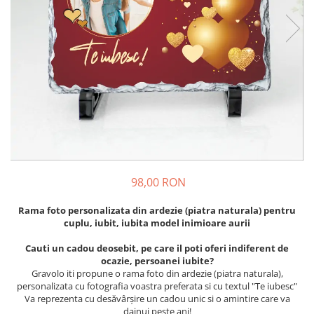
Cadouri pentru Colegi
Body bebelusi personalizate
Cadouri pentru Doctori
Perne personalizate
Cadouri Pensionare
Plusuri personalizate
Cadouri Profesori
Agende personalizate
Etichete pentru sticla de vin
Cadouri Personalizate Unice
Sorturi Personalizate
98,00 RON
Rama foto personalizata din ardezie (piatra naturala) pentru
cuplu, iubit, iubita model inimioare aurii
Cauti un cadou deosebit, pe care il poti oferi indiferent de
ocazie, persoanei iubite?
Gravolo iti propune o rama foto din ardezie (piatra naturala),
personalizata cu fotografia voastra preferata si cu textul "Te iubesc"
Va reprezenta cu desăvârșire un cadou unic si o amintire care va
dainui peste ani!