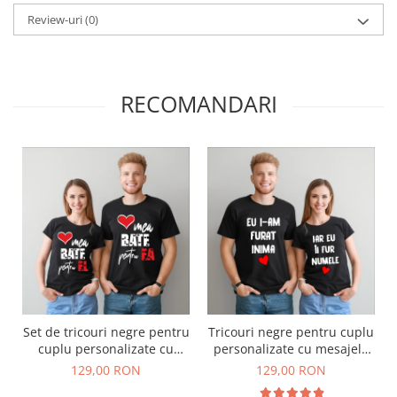
Review-uri
(0)
RECOMANDARI
Set de tricouri negre pentru
Tricouri negre pentru cuplu
cuplu personalizate cu
personalizate cu mesajele
mesajul "Inima mea bate
"Eu i-am furat inima" "Iar
129,00 RON
129,00 RON
pentru el,ea"
eu ii fur numele"