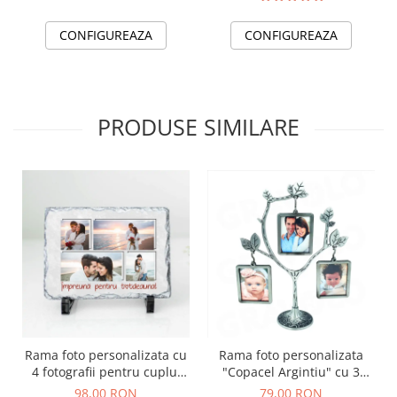
CONFIGUREAZA
CONFIGUREAZA
PRODUSE SIMILARE
Rama foto personalizata cu
Rama foto personalizata
4 fotografii pentru cuplu,
"Copacel Argintiu" cu 3
iubit, iubita model
poze
98,00 RON
79,00 RON