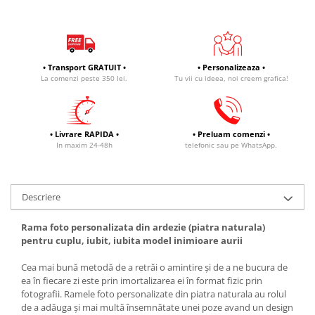
• Transport GRATUIT •
• Personalizeaza •
La comenzi peste 350 lei.
Tu vii cu ideea, noi creem grafica!
• Livrare RAPIDA •
• Preluam comenzi •
In maxim 24-48h
telefonic sau pe WhatsApp.
Descriere
Rama foto personalizata din ardezie (piatra naturala)
pentru cuplu, iubit, iubita model inimioare aurii
Cea mai bună metodă de a retrăi o amintire și de a ne bucura de
ea în fiecare zi este prin imortalizarea ei în format fizic prin
fotografii. Ramele foto personalizate din piatra naturala au rolul
de a adăuga și mai multă însemnătate unei poze avand un design