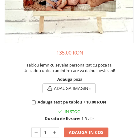
Cadouri pentru Colegi
Body bebelusi personalizate
Cadouri pentru Doctori
Perne personalizate
Cadouri Pensionare
Plusuri personalizate
Cadouri Profesori
Agende personalizate
Etichete pentru sticla de vin
Cadouri Personalizate Unice
135,00 RON
Sorturi Personalizate
Tablou lemn cu sevalet personalizat cu poza ta
Un cadou unic, o amintire care va dainui peste ani!
Adauga poza
ADAUGA IMAGINE
Adauga text pe tablou + 10,00 RON
IN STOC
Durata de livrare:
1-3 zile
ADAUGA IN COS