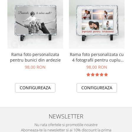
Rama foto personalizata
Rama foto personalizata cu
pentru bunici din ardezie
4 fotografii pentru cuplu,
iubit, iubita model
98,00 RON
98,00 RON
"Impreuna pentru
totdeauna"
CONFIGUREAZA
CONFIGUREAZA
NEWSLETTER
Nu rata ofertele si promotiile noastre
Aboneaza-te la newsletter si ai 10% discount la prima