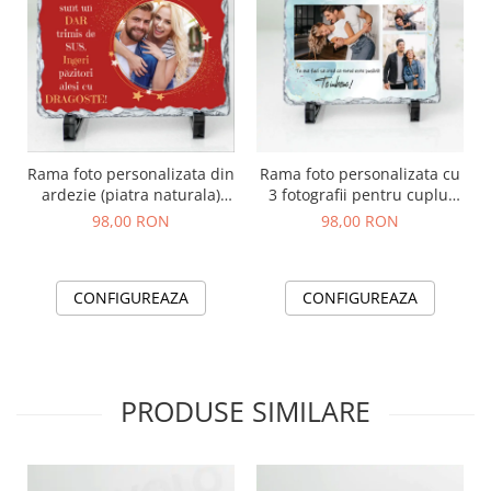
Rama foto personalizata din
Rama foto personalizata cu
ardezie (piatra naturala)
3 fotografii pentru cuplu,
pentru Nasi 20x15 cm
iubit, iubita model "Totul
98,00 RON
98,00 RON
este posibil"
CONFIGUREAZA
CONFIGUREAZA
PRODUSE SIMILARE