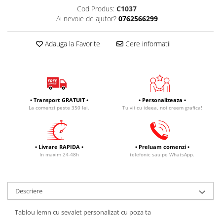
Cod Produs:
C1037
Ai nevoie de ajutor?
0762566299
Adauga la Favorite
Cere informatii
• Transport GRATUIT •
• Personalizeaza •
La comenzi peste 350 lei.
Tu vii cu ideea, noi creem grafica!
• Livrare RAPIDA •
• Preluam comenzi •
In maxim 24-48h
telefonic sau pe WhatsApp.
Descriere
Tablou lemn cu sevalet personalizat cu poza ta