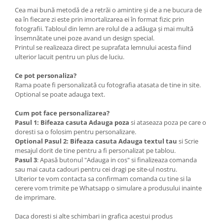
Cea mai bună metodă de a retrăi o amintire și de a ne bucura de
ea în fiecare zi este prin imortalizarea ei în format fizic prin
fotografii. Tabloul din lemn are rolul de a adăuga și mai multă
însemnătate unei poze avand un design special.
Printul se realizeaza direct pe suprafata lemnului acesta fiind
ulterior lacuit pentru un plus de luciu.
Ce pot personaliza?
Rama poate fi personalizată cu fotografia atasata de tine in site.
Optional se poate adauga text.
Cum pot face personalizarea?
Pasul 1: Bifeaza casuta Adauga poza
si ataseaza poza pe care o
doresti sa o folosim pentru personalizare.
Optional
Pasul 2: Bifeaza casuta Adauga textul tau
si Scrie
mesajul dorit de tine pentru a fi personalizat pe tablou.
Pasul 3
: Apasă butonul "Adauga in cos" si finalizeaza comanda
sau mai cauta cadouri pentru cei dragi pe site-ul nostru.
Ulterior te vom contacta sa confirmam comanda cu tine si la
cerere vom trimite pe Whatsapp o simulare a produsului inainte
de imprimare.
Daca doresti si alte schimbari in grafica acestui produs