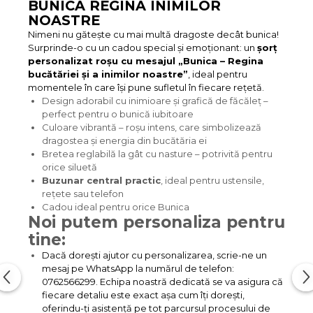
BUNICA REGINA INIMILOR
NOASTRE
Nimeni nu gătește cu mai multă dragoste decât bunica!
Surprinde-o cu un cadou special și emoționant: un
șorț
personalizat roșu cu mesajul „Bunica – Regina
bucătăriei și a inimilor noastre”
, ideal pentru
momentele în care își pune sufletul în fiecare rețetă.
Design adorabil cu inimioare și grafică de făcăleț –
perfect pentru o bunică iubitoare
Culoare vibrantă – roșu intens, care simbolizează
dragostea și energia din bucătăria ei
Bretea reglabilă la gât cu nasture – potrivită pentru
orice siluetă
Buzunar central practic
, ideal pentru ustensile,
rețete sau telefon
Cadou ideal pentru orice Bunica
Noi putem personaliza pentru
tine:
Dacă dorești ajutor cu personalizarea, scrie-ne un
mesaj pe WhatsApp la numărul de telefon:
0762566299. Echipa noastră dedicată se va asigura că
fiecare detaliu este exact așa cum îți dorești,
oferindu-ți asistență pe tot parcursul procesului de