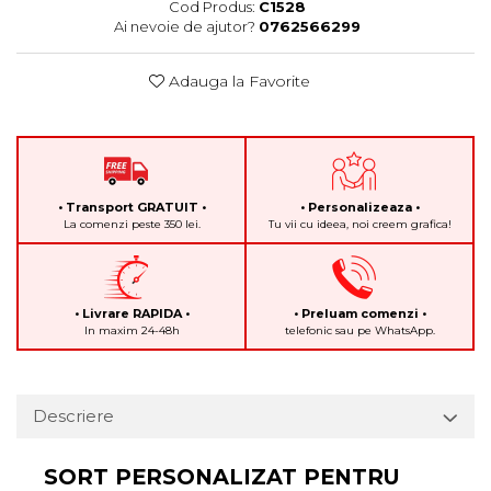
Cod Produs:
C1528
Ai nevoie de ajutor?
0762566299
Adauga la Favorite
• Transport GRATUIT •
• Personalizeaza •
La comenzi peste 350 lei.
Tu vii cu ideea, noi creem grafica!
• Livrare RAPIDA •
• Preluam comenzi •
In maxim 24-48h
telefonic sau pe WhatsApp.
Descriere
SORT PERSONALIZAT PENTRU