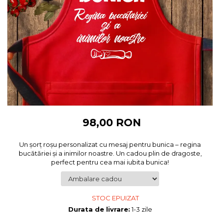
Cadouri pentru Colegi
Body bebelusi personalizate
Cadouri pentru Doctori
Perne personalizate
Cadouri Pensionare
Plusuri personalizate
Cadouri Profesori
Agende personalizate
Etichete pentru sticla de vin
Cadouri Personalizate Unice
Sorturi Personalizate
98,00 RON
Un șorț roșu personalizat cu mesaj pentru bunica – regina
bucătăriei și a inimilor noastre. Un cadou plin de dragoste,
perfect pentru cea mai iubita bunica!
STOC EPUIZAT
Durata de livrare:
1-3 zile