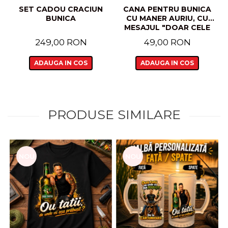
SET CADOU CRACIUN
CANA PENTRU BUNICA
BUNICA
CU MANER AURIU, CU
MESAJUL "DOAR CELE
MAI BUNE MAME
249,00 RON
49,00 RON
PRIMESC TITLUL DE
BUNICA​​​​​​​"
ADAUGA IN COS
ADAUGA IN COS
PRODUSE SIMILARE
NOU
NOU