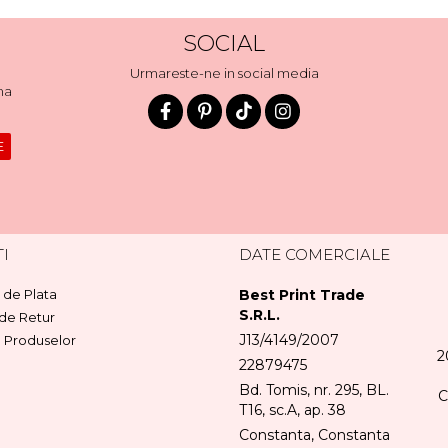
SOCIAL
Urmareste-ne in social media
ma
I
DATE COMERCIALE
de Plata
Best Print Trade
S.R.L.
 de Retur
J13/4149/2007
a Produselor
2
22879475
Bd. Tomis, nr. 295, BL.
C
T16, sc.A, ap. 38
Constanta, Constanta