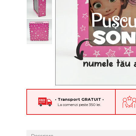
Cadouri pentru Colegi
Body bebelusi personalizate
Cadouri pentru Doctori
Perne personalizate
Cadouri Pensionare
Plusuri personalizate
Cadouri Profesori
Agende personalizate
Etichete pentru sticla de vin
Cadouri Personalizate Unice
Sorturi Personalizate
• Transport GRATUIT •
La comenzi peste 350 lei.
Descriere