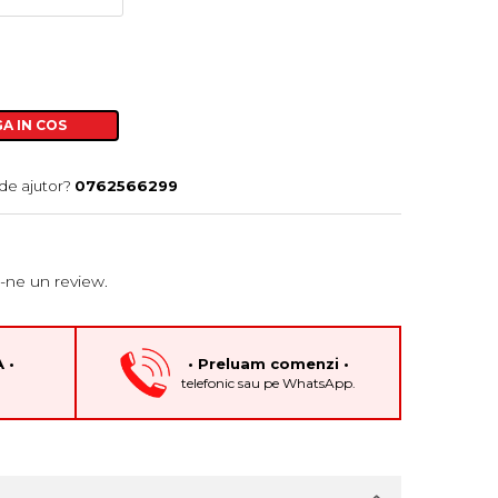
A IN COS
de ajutor?
0762566299
-ne un review.
 •
• Preluam comenzi •
h
telefonic sau pe WhatsApp.