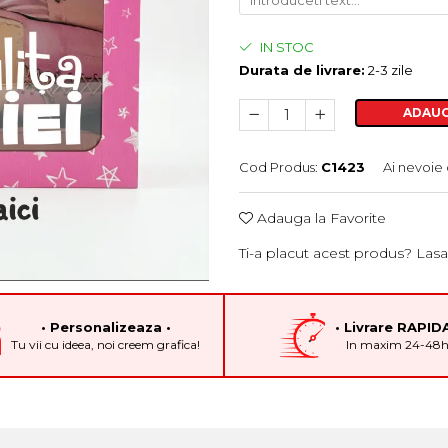
IN STOC
Durata de livrare:
2-3 zile
ADAUG
Cod Produs:
C1423
Ai nevoie 
Adauga la Favorite
Ti-a placut acest produs? Lasa
• Personalizeaza •
• Livrare RAPIDA
Tu vii cu ideea, noi creem grafica!
In maxim 24-48