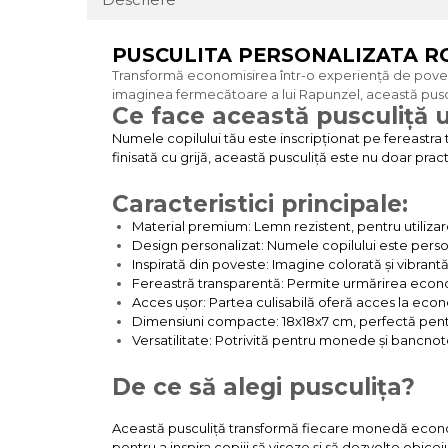
PUSCULITA PERSONALIZATA R
Transformă economisirea într-o experiență de poveste
imaginea fermecătoare a lui Rapunzel, această puscu
Ce face această pusculiță 
Numele copilului tău este inscripționat pe fereastra 
finisată cu grijă, această pusculiță este nu doar prac
Caracteristici principale:
Material premium: Lemn rezistent, pentru utiliza
Design personalizat: Numele copilului este perso
Inspirată din poveste: Imagine colorată și vibrant
Fereastră transparentă: Permite urmărirea econom
Acces ușor: Partea culisabilă oferă acces la econo
Dimensiuni compacte: 18x18x7 cm, perfectă pentru 
Versatilitate: Potrivită pentru monede și bancnot
De ce să alegi pusculița?
Această pusculiță transformă fiecare monedă economi
pentru a inspira copiii să viseze și să dezvolte obice