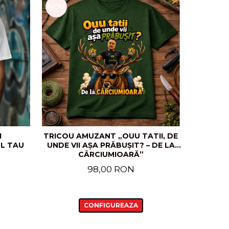
NOU
NOU
I
TRICOU AMUZANT „OUU TATII, DE
ȘORȚ 
L TAU
UNDE VII AȘA PRĂBUȘIT? – DE LA
COPII 
CÂRCIUMIOARĂ”
CADOU 
98,00 RON
CONFIGUREAZA