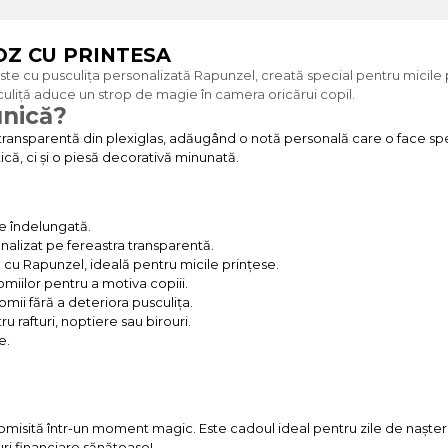
OZ CU PRINTESA
 cu pusculița personalizată Rapunzel, creată special pentru micile pr
liță aduce un strop de magie în camera oricărui copil.
unică?
transparentă din plexiglas, adăugând o notă personală care o face speci
tică, ci și o piesă decorativă minunată.
re îndelungată.
nalizat pe fereastra transparentă.
ă cu Rapunzel, ideală pentru micile prințese.
iilor pentru a motiva copiii.
mii fără a deteriora pusculița.
rafturi, noptiere sau birouri.
e.
sită într-un moment magic. Este cadoul ideal pentru zile de naștere,
iuri financiare sănătoase!