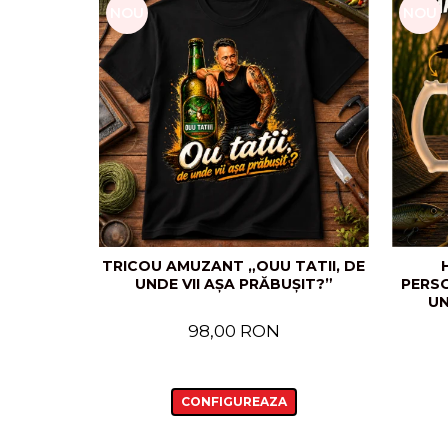
NOU
NOU
TRICOU AMUZANT „OUU TATII, DE
UNDE VII AȘA PRĂBUȘIT?”
PERSO
UN
98,00 RON
CONFIGUREAZA