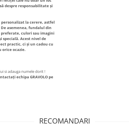
i fetiței tale nu doar un loc
asă despre responsabilitate și
personalizat la cerere, astfel
u. De asemenea, fundalul din
 preferate, culori sau imagini
i specială. Acest nivel de
ect practic, ci și un cadou cu
 orice ocazie.
ui si adauga numele dorit !
 contactați echipa GRAVOLO pe
RECOMANDARI