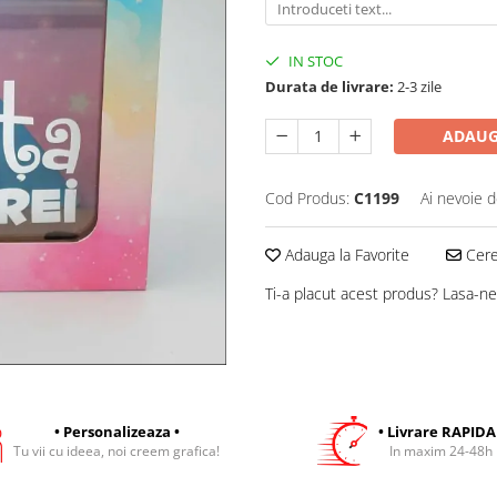
IN STOC
Durata de livrare:
2-3 zile
ADAUG
Cod Produs:
C1199
Ai nevoie d
Adauga la Favorite
Cere 
Ti-a placut acest produs? Lasa-ne
• Personalizeaza •
• Livrare RAPIDA
Tu vii cu ideea, noi creem grafica!
In maxim 24-48h