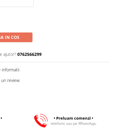
A IN COS
e ajutor?
0762566299
informatii
 un review.
 •
• Preluam comenzi •
telefonic sau pe WhatsApp.