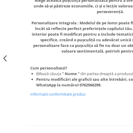
Alege această pușculiță personalizată pentru a ofer
unde să-și păstreze economiile, ci și o lecție valoro
perseverență.
Personalizare integrala : Modelul de pe lemn poate fi 
încât să reflecte perfect preferințele copilului tă
interior poate fi modificat pentru a include tematici
specifice, creând o pușculiță cu adevărat unică ș
personalizare face ca pușculița să fie nu doar un obi
valoare sentimentală, potrivit pentru
Cum personalizezi?
Bifează căsuța
" Nume "
din partea dreaptă a produsul
Pentru modificări ale graficii sau alte întrebări,
WhatsApp la numărul 0762566299.
Informatii conformitate produs