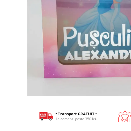
Cadouri pentru Colegi
Body bebelusi personalizate
Cadouri pentru Doctori
Perne personalizate
Cadouri Pensionare
Plusuri personalizate
Cadouri Profesori
Agende personalizate
Etichete pentru sticla de vin
Cadouri Personalizate Unice
Sorturi Personalizate
• Transport GRATUIT •
La comenzi peste 350 lei.