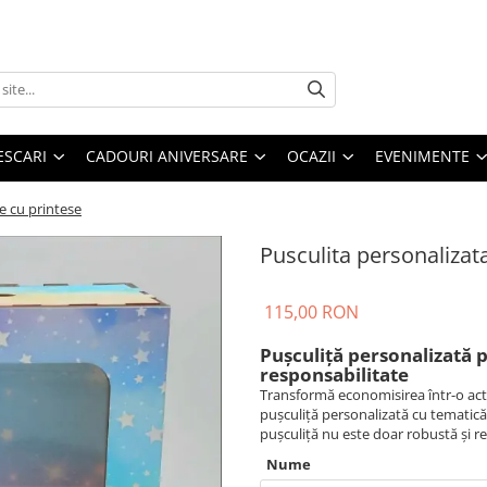
ESCARI
CADOURI ANIVERSARE
OCAZII
EVENIMENTE
e cu printese
Pusculita personalizata
115,00 RON
Pușculiță personalizată pe
responsabilitate
Transformă economisirea într-o act
pușculiță personalizată cu tematică
pușculiță nu este doar robustă și rez
Nume