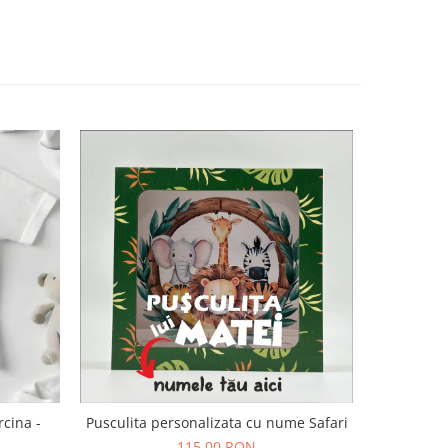
rcina -
Pusculita personalizata cu nume Safari
Pusculita 
115,00 RON