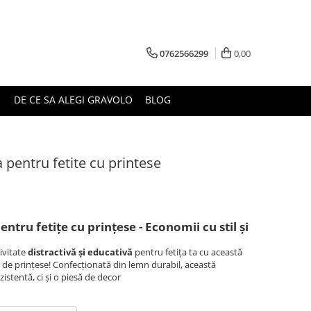
0762566299
0,00
DE CE SA ALEGI GRAVOLO
BLOG
 pentru fetite cu printese
ntru fetițe cu prințese - Economii cu stil și
ivitate
distractivă și educativă
pentru fetița ta cu această
 de prințese! Confecționată din lemn durabil, această
istentă, ci și o piesă de decor