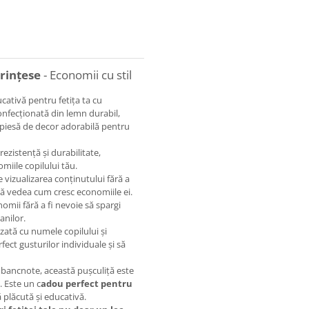
prințese
- Economii cu stil
cativă pentru fetița ta cu
onfecționată din lemn durabil,
o piesă de decor adorabilă pentru
ezistență și durabilitate,
miile copilului tău.
 vizualizarea conținutului fără a
oată vedea cum cresc economiile ei.
omii fără a fi nevoie să spargi
anilor.
zată cu numele copilului și
fect gusturilor individuale și să
 bancnote, această pușculiță este
. Este un c
adou perfect pentru
 plăcută și educativă.