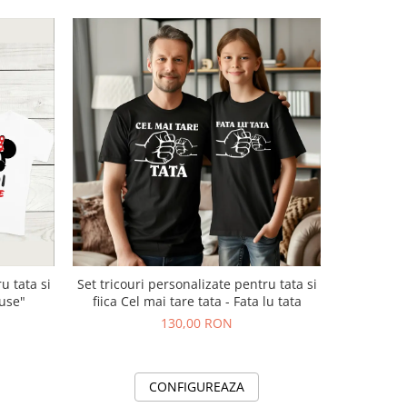
u tata si
Set tricouri personalizate pentru tata si
Set tricou
use"
fiica Cel mai tare tata - Fata lu tata
fiic
130,00 RON
CONFIGUREAZA