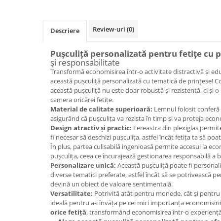
Review-uri
(0)
Descriere
Pușculiță personalizată pentru fetițe cu 
și responsabilitate
Transformă economisirea într-o activitate distractivă și edu
această pușculiță personalizată cu tematică de prințese! C
această pușculiță nu este doar robustă și rezistentă, ci și 
camera oricărei fetițe.
Material de calitate superioară:
Lemnul folosit conferă r
asigurând că pușculița va rezista în timp și va proteja econo
Design atractiv și practic:
Fereastra din plexiglas permite
fi necesar să deschizi pușculița, astfel încât fetița ta să p
În plus, partea culisabilă ingenioasă permite accesul la econ
pușculița, ceea ce încurajează gestionarea responsabilă a b
Personalizare unică:
Această pușculiță poate fi personali
diverse tematici preferate, astfel încât să se potrivească per
devină un obiect de valoare sentimentală.
Versatilitate:
Potrivită atât pentru monede, cât și pentru
ideală pentru a-i învăța pe cei mici importanța economisirii
orice fetiță
, transformând economisirea într-o experiență