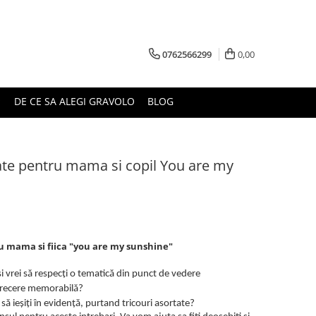
0762566299
0,00
DE CE SA ALEGI GRAVOLO
BLOG
zate pentru mama si copil You are my
ru mama si fiica "you are my sunshine"
i vrei să respecți o tematică din punct de vedere
trecere memorabilă?
ta să ieșiți în evidență, purtand tricouri asortate?