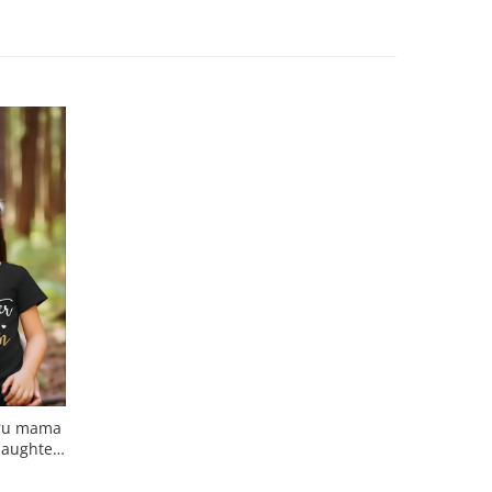
ntru mama
 daughter