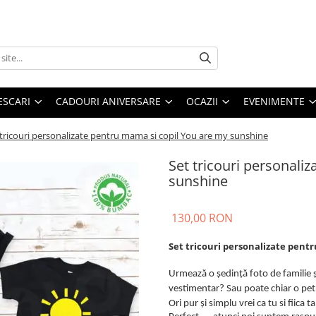
ESCARI
CADOURI ANIVERSARE
OCAZII
EVENIMENTE
 tricouri personalizate pentru mama si copil You are my sunshine
Set tricouri personali
sunshine
130,00 RON
Set tricouri personalizate pent
Urmează o ședință foto de familie ș
vestimentar? Sau poate chiar o pe
Ori pur și simplu vrei ca tu si fiica 