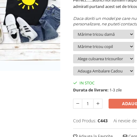
Perfect.....atunci noi suntem raspun
admirati purtand acest set de trico
Daca doriti un model pe care nu il
personalizare, ne puteti contacta
IN STOC
Durata de livrare:
1-3 zile
ADAUG
Cod Produs:
C443
Ai nevoie de
Adauga la Favorite
Cere 