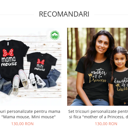
RECOMANDARI
couri personalizate pentru mama
Set tricouri personalizate pe
ica "Mama mouse, Mini mouse"
si fiica "mother of a Princess,
of a Queen"
130,00 RON
130,00 RON