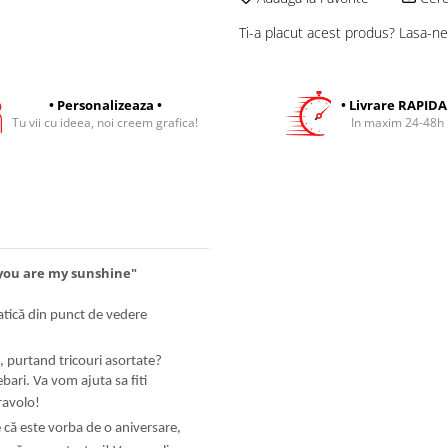
Ti-a placut acest produs? Lasa-ne
• Personalizeaza •
• Livrare RAPIDA
Tu vii cu ideea, noi creem grafica!
In maxim 24-48h
"you are my sunshine"
matică din punct de vedere
ță, purtand tricouri asortate?
bari. Va vom ajuta sa fiti
ravolo!
 că este vorba de o aniversare,