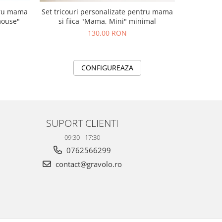
ntru mama
Set tricouri personalizate pentru mama
Set tricou
mouse"
si fiica "Mama, Mini" minimal
si fiica "
130,00 RON
CONFIGUREAZA
SUPORT CLIENTI
09:30 - 17:30
0762566299
contact@gravolo.ro