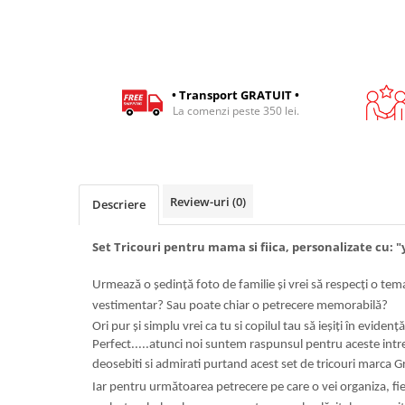
• Transport GRATUIT •
La comenzi peste 350 lei.
Review-uri
(0)
Descriere
Set Tricouri pentru mama si fiica, personalizate cu: 
Urmează o ședință foto de familie și vrei să respecți o te
vestimentar? Sau poate chiar o petrecere memorabilă?
Ori pur și simplu vrei ca tu si copilul tau să ieșiți în eviden
Perfect.....atunci noi suntem raspunsul pentru aceste intre
deosebiti si admirati purtand acest set de tricouri marca G
Iar pentru următoarea petrecere pe care o vei organiza, fie