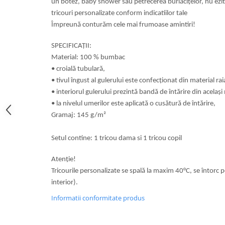
un botez, baby shower sau petrecerea burlăcițelor, nu ezit
tricouri personalizate conform indicatiilor tale
Împreună conturăm cele mai frumoase amintiri!
SPECIFICAȚII:
Material: 100 % bumbac
• croială tubulară,
• tivul îngust al gulerului este confecționat din material rai
• interiorul gulerului prezintă bandă de întărire din același
• la nivelul umerilor este aplicată o cusătură de întărire,
Gramaj: 145 g/m²
Setul contine: 1 tricou dama si 1 tricou copil
Atenție!
Tricourile personalizate se spală la maxim 40°C, se întorc 
interior).
Informatii conformitate produs