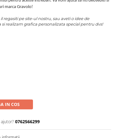
sul pentru aceste intrebari. Va vom ajuta sa fiti deosebiti si
uri marca Gravolo!
 regasiti pe site-ul nostru, sau aveti o idee de
 si realizam grafica personalizata special pentru dvs!
A IN COS
 ajutor?
0762566299
informatii