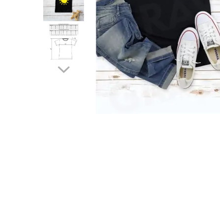
Cadouri pentru Colegi
Body bebelusi personalizate
Cadouri pentru Doctori
Perne personalizate
Cadouri Pensionare
Plusuri personalizate
Cadouri Profesori
Agende personalizate
Etichete pentru sticla de vin
Cadouri Personalizate Unice
Sorturi Personalizate