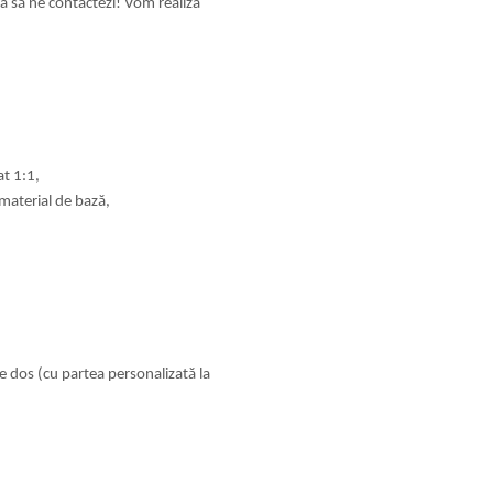
a să ne contactezi! Vom realiza
at 1:1,
 material de bază,
pe dos (cu partea personalizată la