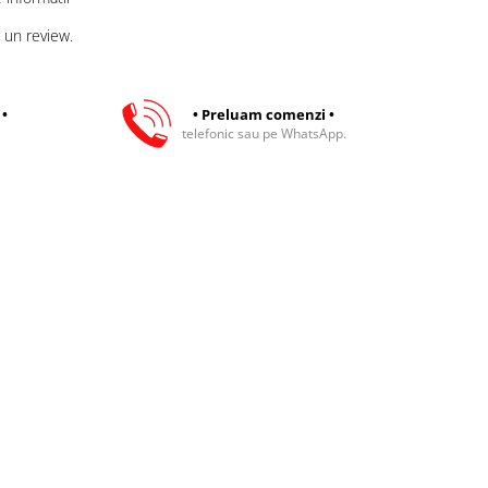
 un review.
 •
• Preluam comenzi •
telefonic sau pe WhatsApp.