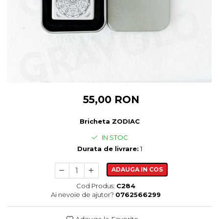
Cadouri pentru Colegi
Body bebelusi personalizate
Cadouri pentru Doctori
Perne personalizate
Cadouri Pensionare
Plusuri personalizate
Cadouri Profesori
Agende personalizate
Etichete pentru sticla de vin
Cadouri Personalizate Unice
Sorturi Personalizate
55,00 RON
Bricheta ZODIAC
IN STOC
Durata de livrare:
1
ADAUGA IN COS
Cod Produs:
C284
Ai nevoie de ajutor?
0762566299