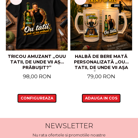
TRICOU AMUZANT „OUU
HALBĂ DE BERE MATĂ
TATII, DE UNDE VII AȘA
PERSONALIZATĂ „OUU
PRĂBUȘIT?”
TATII, DE UNDE VII AȘA
PRĂBUȘIT?”
98,00 RON
79,00 RON
CONFIGUREAZA
ADAUGA IN COS
NEWSLETTER
Nu rata ofertele si promotiile noastre