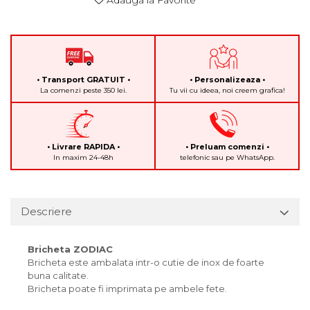
Adauga la Favorite
• Transport GRATUIT •
• Personalizeaza •
La comenzi peste 350 lei.
Tu vii cu ideea, noi creem grafica!
• Livrare RAPIDA •
• Preluam comenzi •
In maxim 24-48h
telefonic sau pe WhatsApp.
Descriere
Bricheta ZODIAC
Bricheta este ambalata intr-o cutie de inox de foarte
buna calitate.
Bricheta poate fi imprimata pe ambele fete.