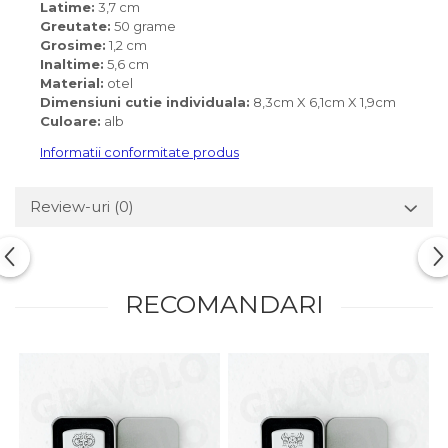
Latime:
3,7 cm
Greutate:
50 grame
Grosime:
1,2 cm
Inaltime:
5,6 cm
Material:
otel
Dimensiuni cutie individuala:
8,3cm X 6,1cm X 1,9cm
Culoare:
alb
Informatii conformitate produs
Review-uri
(0)
RECOMANDARI