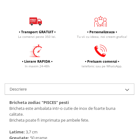
• Transport GRATUIT •
• Personalizeaza •
La comenzi peste 350 lei.
Tu vii cu ideea, noi creem grafica!
• Livrare RAPIDA •
• Preluam comenzi •
In maxim 24-48h
telefonic sau pe WhatsApp.
Descriere
Bricheta zodiac "PISCES" pesti
Bricheta este ambalata intr-o cutie de inox de foarte buna
calitate.
Bricheta poate fi imprimata pe ambele fete.
Latime:
3,7 cm
Greutate:
50 grame