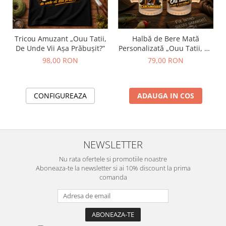
Tricou Amuzant „Ouu Tatii,
Halbă de Bere Mată
De Unde Vii Așa Prăbușit?”
Personalizată „Ouu Tatii, De
Unde Vii Așa Prăbușit?”
98,00 RON
79,00 RON
CONFIGUREAZA
ADAUGA IN COS
NEWSLETTER
Nu rata ofertele si promotiile noastre
Aboneaza-te la newsletter si ai 10% discount la prima
comanda