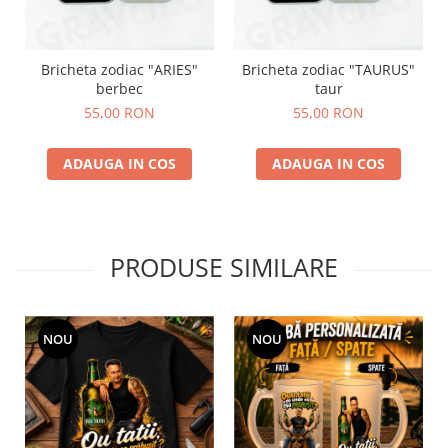
Bricheta zodiac "ARIES"
Bricheta zodiac "TAURUS"
berbec
taur
55,00 RON
55,00 RON
ADAUGA IN COS
ADAUGA IN COS
PRODUSE SIMILARE
NOU
NOU