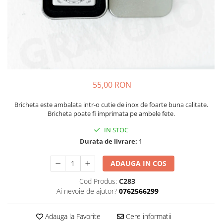
Cadouri pentru Colegi
Body bebelusi personalizate
Cadouri pentru Doctori
Perne personalizate
Cadouri Pensionare
Plusuri personalizate
Cadouri Profesori
Agende personalizate
Etichete pentru sticla de vin
Cadouri Personalizate Unice
55,00 RON
Sorturi Personalizate
Bricheta este ambalata intr-o cutie de inox de foarte buna calitate.
Bricheta poate fi imprimata pe ambele fete.
IN STOC
Durata de livrare:
1
ADAUGA IN COS
Cod Produs:
C283
Ai nevoie de ajutor?
0762566299
Adauga la Favorite
Cere informatii