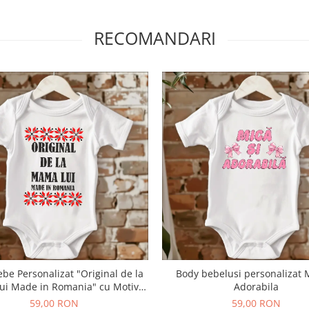
RECOMANDARI
be Personalizat "Original de la
Body bebelusi personalizat M
ui Made in Romania" cu Motive
Adorabila
Traditionale
59,00 RON
59,00 RON