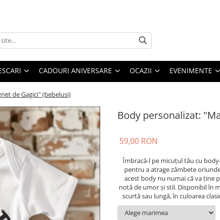
ESCARI
CADOURI ANIVERSARE
OCAZII
EVENIMENTE
net de Gagici" (bebelusi)
Body personalizat: "Ma
59,00 RON
Îmbracă-l pe micuțul tău cu body
pentru a atrage zâmbete oriunde 
acest body nu numai că va ține pa
notă de umor și stil. Disponibil în 
scurtă sau lungă, în culoarea clas