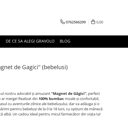
0762566299
0,00
DE CE SA ALEGI GRAVOLO
BLOG
gnet de Gagici" (bebelusi)
-ul nostru adorabil și amuzant
"Magnet de Găgici"
, perfect
ar merge! Realizat din
100% bumbac
moale și confortabil,
sul cu aventurile zilnice ale bebelușului, dar va adăuga și o
mărimi pentru bebeluși de la 0 la 18 luni, cu opțiuni de mânecă
ică albă. Un cadou ideal pentru micul farmecător din viața ta!