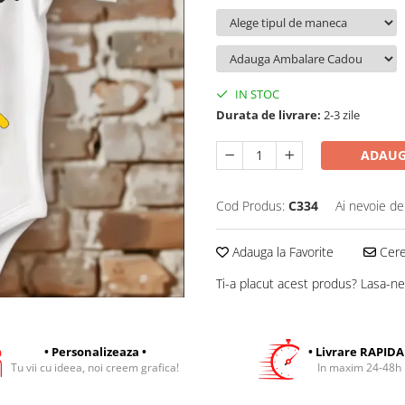
IN STOC
Durata de livrare:
2-3 zile
ADAUG
Cod Produs:
C334
Ai nevoie de
Adauga la Favorite
Cere 
Ti-a placut acest produs? Lasa-ne
• Personalizeaza •
• Livrare RAPIDA
Tu vii cu ideea, noi creem grafica!
In maxim 24-48h