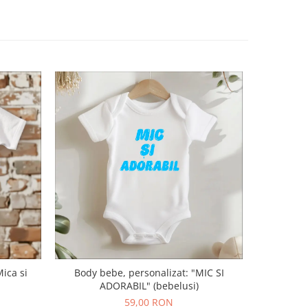
ica si
Body bebe, personalizat: "MIC SI
Body pe
ADORABIL" (bebelusi)
59,00 RON