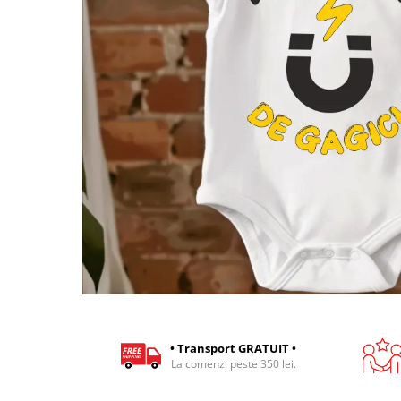
Cadouri pentru Colegi
Body bebelusi personalizate
Cadouri pentru Doctori
Perne personalizate
Cadouri Pensionare
Plusuri personalizate
Cadouri Profesori
Agende personalizate
Etichete pentru sticla de vin
Cadouri Personalizate Unice
Sorturi Personalizate
• Transport GRATUIT •
La comenzi peste 350 lei.