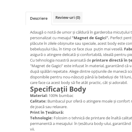
Review-uri
(0)
Descriere
Adaugă o notă de umor și căldură în garderoba micuțului 
personalizat cu mesajul
"Magnet de Gagici".
Perfect pent
plăcute în zilele obișnuite sau speciale, acest body este c
bebelușului tău, în timp ce face ziua puțin mai veselă.
Fab
asigură o atingere delicată și confortabilă, ideală pentru pi
Cu tehnologia noastră avansată de
printare directă în ț
"Magnet de Gagici" este infuzat în material, garantând că va
după spălări repetate. Alege dintre opțiunile de manecă sc
disponibile pentru nou-născuți până la bebeluși de 18 luni, 
care face ca acest body să fie atât practic, cât și adorabil.
Specificații Body
Material:
100% bumbac
Calitate:
Bumbacul pur oferă o atingere moale și confort m
de joacă sau relaxare.
Print în Țesătură:
Tehnologie:
Folosim o tehnică de printare de înaltă calita
permanentă a mesajului în țesătura body-ului, garantând o 
vii.