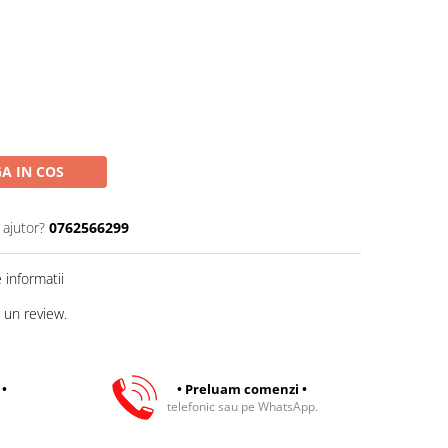
A IN COS
 ajutor?
0762566299
informatii
 un review.
 •
• Preluam comenzi •
telefonic sau pe WhatsApp.