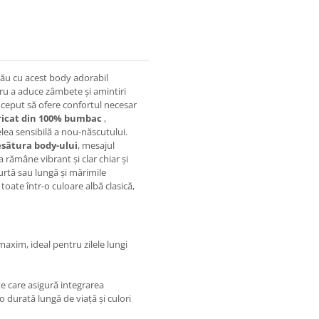
tău cu acest body adorabil
ru a aduce zâmbete și amintiri
onceput să ofere confortul necesar
ricat din 100% bumbac
,
elea sensibilă a nou-născutului.
esătura body-ului
, mesajul
 rămâne vibrant și clar chiar și
urtă sau lungă și mărimile
toate într-o culoare albă clasică,
axim, ideal pentru zilele lungi
te care asigură integrarea
durată lungă de viață și culori