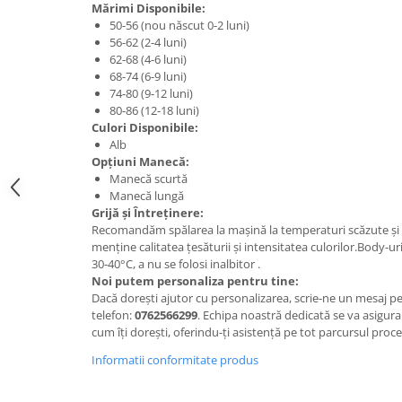
Mărimi Disponibile:
50-56 (nou născut 0-2 luni)
56-62 (2-4 luni)
62-68 (4-6 luni)
68-74 (6-9 luni)
74-80 (9-12 luni)
80-86 (12-18 luni)
Culori Disponibile:
Alb
Opțiuni Manecă:
Manecă scurtă
Manecă lungă
Grijă și Întreținere:
Recomandăm spălarea la mașină la temperaturi scăzute și 
menține calitatea țesăturii și intensitatea culorilor.Body-uri
30-40°C, a nu se folosi inalbitor .
Noi putem personaliza pentru tine:
Dacă dorești ajutor cu personalizarea, scrie-ne un mesaj 
telefon:
0762566299
. Echipa noastră dedicată se va asigura 
cum îți dorești, oferindu-ți asistență pe tot parcursul proc
Informatii conformitate produs