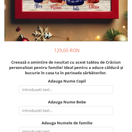
Cadouri pentru Colegi
Body bebelusi personalizate
Cadouri pentru Doctori
Perne personalizate
Cadouri Pensionare
Plusuri personalizate
Cadouri Profesori
Agende personalizate
Etichete pentru sticla de vin
Cadouri Personalizate Unice
129,00 RON
Sorturi Personalizate
Creează o amintire de neuitat cu acest tablou de Crăciun
personalizat pentru familie! Ideal pentru a aduce căldură și
bucurie în casa ta în perioada sărbătorilor.
Adauga Nume Copil
Adauga Nume Bebe
Adauga Numele de familie