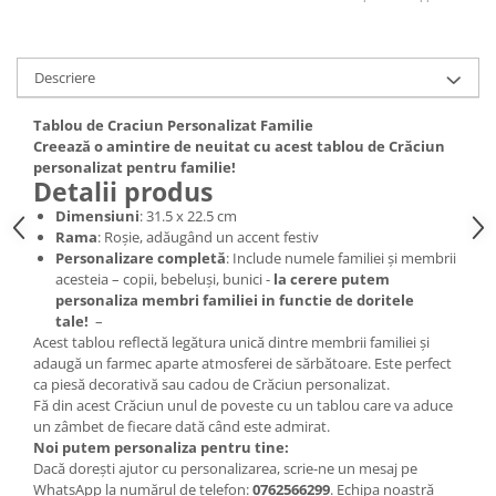
Descriere
Tablou de Craciun Personalizat Familie
Creează o amintire de neuitat cu acest tablou de Crăciun
personalizat pentru familie!
Detalii produs
Dimensiuni
: 31.5 x 22.5 cm
Rama
: Roșie, adăugând un accent festiv
Personalizare completă
: Include numele familiei și membrii
acesteia – copii, bebeluși, bunici -
la cerere putem
personaliza membri familiei in functie de doritele
tale!
–
Acest tablou reflectă legătura unică dintre membrii familiei și
adaugă un farmec aparte atmosferei de sărbătoare. Este perfect
ca piesă decorativă sau cadou de Crăciun personalizat.
Fă din acest Crăciun unul de poveste cu un tablou care va aduce
un zâmbet de fiecare dată când este admirat.
Noi putem personaliza pentru tine:
Dacă dorești ajutor cu personalizarea, scrie-ne un mesaj pe
WhatsApp la numărul de telefon:
0762566299
. Echipa noastră