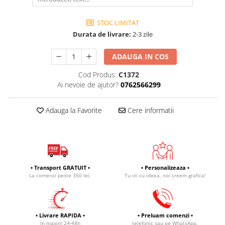
STOC LIMITAT
Durata de livrare:
2-3 zile
ADAUGA IN COS
Cod Produs:
C1372
Ai nevoie de ajutor?
0762566299
Adauga la Favorite
Cere informatii
• Transport GRATUIT •
• Personalizeaza •
La comenzi peste 350 lei.
Tu vii cu ideea, noi creem grafica!
• Livrare RAPIDA •
• Preluam comenzi •
In maxim 24-48h
telefonic sau pe WhatsApp.