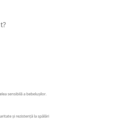
t?
elea sensibilă a bebelușilor.
aritate și rezistență la spălări