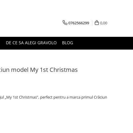
0762566299
0,00
DE CE SA ALEGI GRAVOLO
BLOG
ciun model My 1st Christmas
l „My 1st Christmas”, perfect pentru a marca primul Crăciun