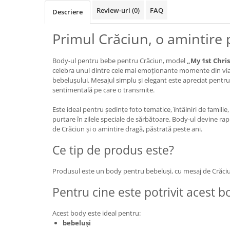
Review-uri
(0)
FAQ
Descriere
Primul Crăciun, o amintire 
Body-ul pentru bebe pentru Crăciun, model
„My 1st Chri
celebra unul dintre cele mai emoționante momente din viața
bebelușului. Mesajul simplu și elegant este apreciat pentru 
sentimentală pe care o transmite.
Este ideal pentru ședințe foto tematice, întâlniri de famili
purtare în zilele speciale de sărbătoare. Body-ul devine rapi
de Crăciun și o amintire dragă, păstrată peste ani.
Ce tip de produs este?
Produsul este un body pentru bebeluși, cu mesaj de Crăciu
Pentru cine este potrivit acest b
Acest body este ideal pentru:
bebeluși