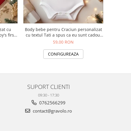
zat cu
Body bebe pentru Craciun personalizat
Body bebe
's first
cu textul Tati a spus ca eu sunt cadoul
cu textul 
tau
59,00 RON
CONFIGUREAZA
SUPORT CLIENTI
09:30 - 17:30
0762566299
contact@gravolo.ro