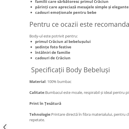
familii care sărbătoresc primul Crăciun
părinți care apreciază mesajele simple și elegante
cadouri emoționale pentru bebe
Pentru ce ocazii este recomanda
Body-ul este potrivit pentru:
primul Crăciun al bebelușului
ședințe foto festive
întâlniri de familie
cadouri de Crăciun
Specificații Body Bebeluși
Material
: 100% bumbac
Calitate
:Bumbacul este moale, respirabil și ideal pentru pi
Print în Țesătură
Tehnologie
:Printare directă în fibra materialului, pentru cl
repetate.