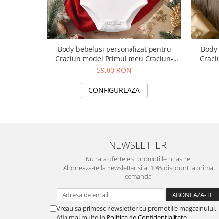
Body bebelusi personalizat pentru
Body 
Craciun model Primul meu Craciun-
Craci
rosu-auriu
59,00 RON
CONFIGUREAZA
NEWSLETTER
Nu rata ofertele si promotiile noastre
Aboneaza-te la newsletter si ai 10% discount la prima
comanda
Vreau sa primesc newsletter cu promotiile magazinului.
Afla mai multe in
Politica de Confidentialitate