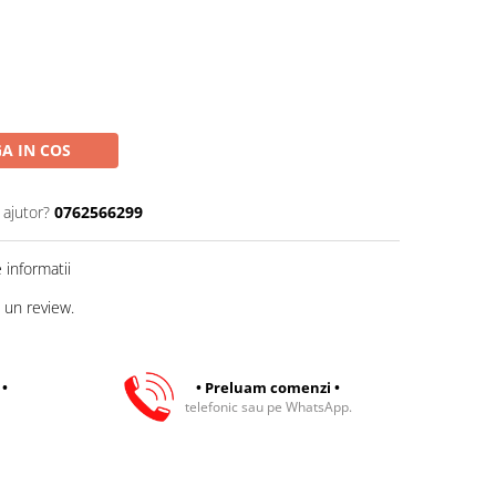
A IN COS
 ajutor?
0762566299
informatii
 un review.
 •
• Preluam comenzi •
telefonic sau pe WhatsApp.