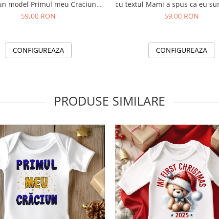
un model Primul meu Craciun
cu textul Mami a spus ca eu su
albastru auriu
tau
59,00 RON
59,00 RON
CONFIGUREAZA
CONFIGUREAZA
PRODUSE SIMILARE