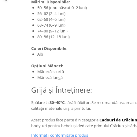
Mărimi Disponibile:
50–56 (nou născut 0–2 luni)
56–62 (2–4 luni)
62–68 (4–6 luni)
68–74 (6–9 luni)
74–80 (9–12 luni)
80–86 (12–18 luni)
Culori Disponibile:
Alb
Opțiuni Mâneci:
Mânecă scurtă
Mânecă lungă
Grijă și Întreținere:
Spălare la
30–40°C
, fără înălbitor. Se recomandă uscarea 
calității materialului și a printului.
Acest produs face parte din categoria
Cadouri de Crăciu
body-uri pentru bebeluși dedicate primului Crăciun și sărbă
Informatii conformitate produs