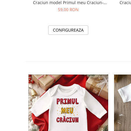
Craciun model Primul meu Craciun-
Craci
rosu-auriu
59,00 RON
CONFIGUREAZA