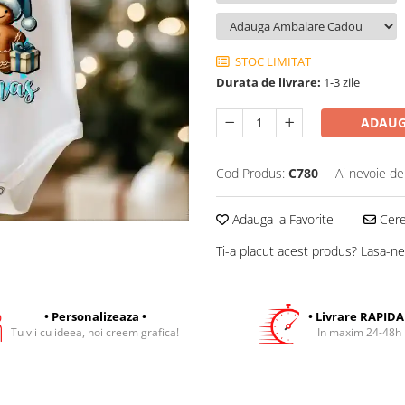
STOC LIMITAT
Durata de livrare:
1-3 zile
ADAUG
Cod Produs:
C780
Ai nevoie de
Adauga la Favorite
Cere 
Ti-a placut acest produs? Lasa-ne
• Personalizeaza •
• Livrare RAPIDA
Tu vii cu ideea, noi creem grafica!
In maxim 24-48h