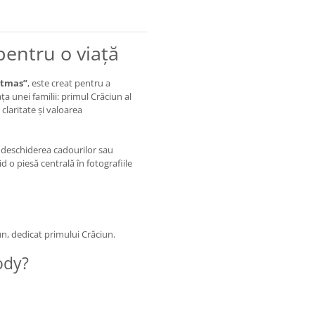
pentru o viață
stmas”
, este creat pentru a
 unei familii: primul Crăciun al
claritate și valoarea
e, deschiderea cadourilor sau
d o piesă centrală în fotografiile
n, dedicat primului Crăciun.
ody?