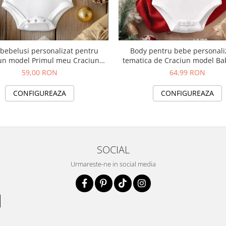
bebelusi personalizat pentru
Body pentru bebe personali
un model Primul meu Craciun
tematica de Craciun model Baby
albastru auriu
Christmas
59,00 RON
64,99 RON
CONFIGUREAZA
CONFIGUREAZA
SOCIAL
Urmareste-ne in social media