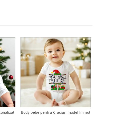
Body bebe pentru Craciun model Im not
Body bebe
onalizat