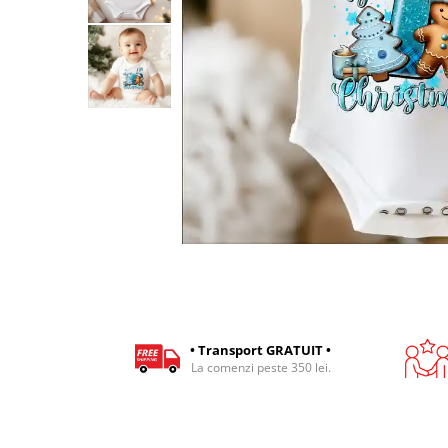
Cadouri pentru Colegi
Body bebelusi personalizate
Cadouri pentru Doctori
Perne personalizate
Cadouri Pensionare
Plusuri personalizate
Cadouri Profesori
Agende personalizate
Etichete pentru sticla de vin
Cadouri Personalizate Unice
Sorturi Personalizate
• Transport GRATUIT •
La comenzi peste 350 lei.