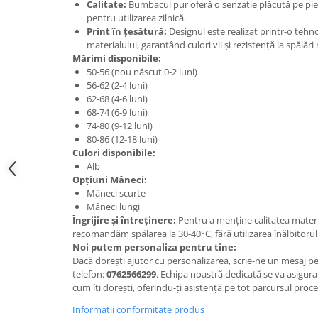
Calitate:
Bumbacul pur oferă o senzație plăcută pe piel
pentru utilizarea zilnică.
Print în țesătură:
Designul este realizat printr-o tehno
materialului, garantând culori vii și rezistență la spălări
Mărimi disponibile:
50-56 (nou născut 0-2 luni)
56-62 (2-4 luni)
62-68 (4-6 luni)
68-74 (6-9 luni)
74-80 (9-12 luni)
80-86 (12-18 luni)
Culori disponibile:
Alb
Opțiuni Mâneci:
Mâneci scurte
Mâneci lungi
Îngrijire și întreținere:
Pentru a menține calitatea material
recomandăm spălarea la 30-40°C, fără utilizarea înălbitorulu
Noi putem personaliza pentru tine:
Dacă dorești ajutor cu personalizarea, scrie-ne un mesaj 
telefon:
0762566299
. Echipa noastră dedicată se va asigura 
cum îți dorești, oferindu-ți asistență pe tot parcursul proc
Informatii conformitate produs