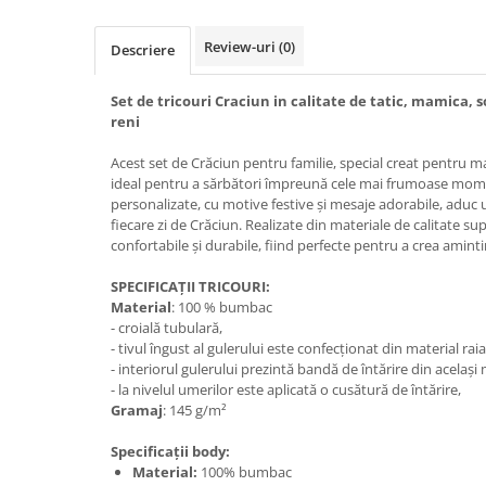
Review-uri
(0)
Descriere
Set de tricouri Craciun in calitate de tatic, mamica,
reni
Acest set de Crăciun pentru familie, special creat pentru ma
ideal pentru a sărbători împreună cele mai frumoase momen
personalizate, cu motive festive și mesaje adorabile, aduc u
fiecare zi de Crăciun. Realizate din materiale de calitate su
confortabile și durabile, fiind perfecte pentru a crea amintir
SPECIFICAȚII TRICOURI:
Material
: 100 % bumbac
- croială tubulară,
- tivul îngust al gulerului este confecționat din material raia
- interiorul gulerului prezintă bandă de întărire din același
- la nivelul umerilor este aplicată o cusătură de întărire,
Gramaj
: 145 g/m²
Specificații body:
Material:
100% bumbac