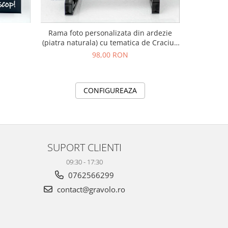
Rama foto personalizata din ardezie
Elefant In
(piatra naturala) cu tematica de Craciun
20x15 cm
98,00 RON
CONFIGUREAZA
SUPORT CLIENTI
09:30 - 17:30
0762566299
contact@gravolo.ro