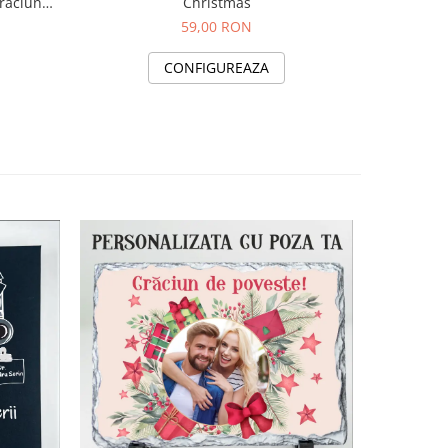
raciun
Christmas
cu textul 
59,00 RON
CONFIGUREAZA