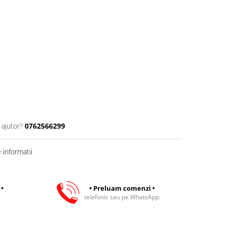
 ajutor?
0762566299
informatii
 •
• Preluam comenzi •
telefonic sau pe WhatsApp.