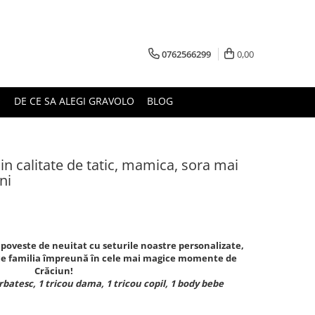
0762566299
0,00
DE CE SA ALEGI GRAVOLO
BLOG
 in calitate de tatic, mamica, sora mai
ni
 poveste de neuitat cu seturile noastre personalizate,
uce familia împreună în cele mai magice momente de
Crăciun!
rbatesc, 1 tricou dama, 1 tricou copil, 1 body bebe