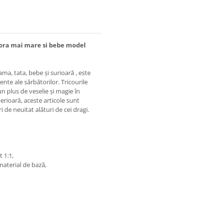
 sora mai mare si bebe model
ma, tata, bebe și surioară , este
te ale sărbătorilor. Tricourile
n plus de veselie și magie în
perioară, aceste articole sunt
i de neuitat alături de cei dragi.
t 1:1,
 material de bază,