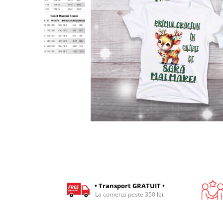
Cadouri pentru Colegi
Body bebelusi personalizate
Cadouri pentru Doctori
Perne personalizate
Cadouri Pensionare
Plusuri personalizate
Cadouri Profesori
Agende personalizate
Etichete pentru sticla de vin
Cadouri Personalizate Unice
Sorturi Personalizate
• Transport GRATUIT •
La comenzi peste 350 lei.