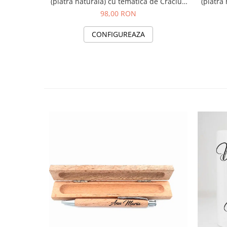
(piatra naturala) cu tematica de Craciun
(piatra
20x15 cm
98,00 RON
CONFIGUREAZA