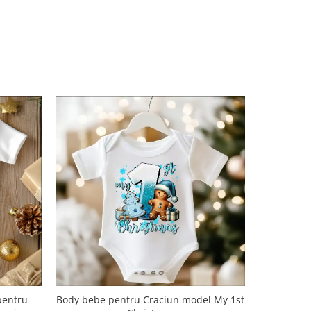
pentru
Body bebe pentru Craciun model My 1st
Body bebe