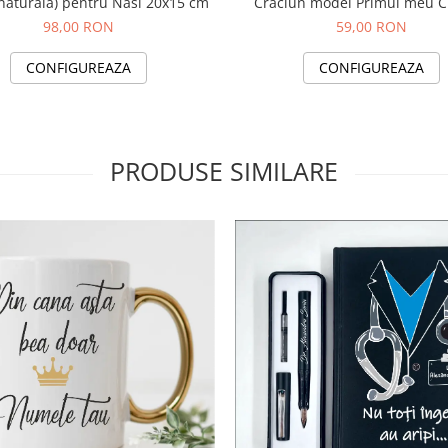
 naturala) pentru Nasi 20x15 cm
Craciun model Primul meu C
albastru auriu
98,00 RON
59,00 RON
CONFIGUREAZA
CONFIGUREAZA
PRODUSE SIMILARE