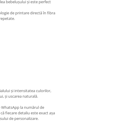
ea bebelușului și este perfect
logie de printare directă în fibra
 repetate.
ului și intensitatea culorilor,
i, și uscarea naturală.
pe WhatsApp la numărul de
că fiecare detaliu este exact așa
esului de personalizare.