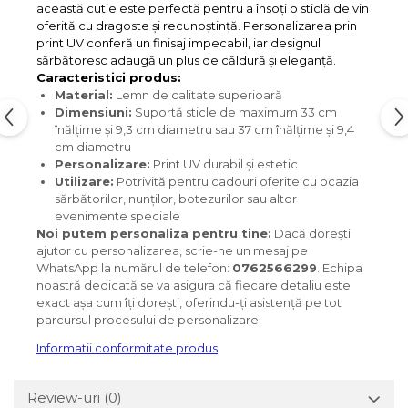
această cutie este perfectă pentru a însoți o sticlă de vin
oferită cu dragoste și recunoștință. Personalizarea prin
print UV conferă un finisaj impecabil, iar designul
sărbătoresc adaugă un plus de căldură și eleganță.
Caracteristici produs:
Material:
Lemn de calitate superioară
Dimensiuni:
Suportă sticle de maximum 33 cm
înălțime și 9,3 cm diametru sau 37 cm înălțime și 9,4
cm diametru
Personalizare:
Print UV durabil și estetic
Utilizare:
Potrivită pentru cadouri oferite cu ocazia
sărbătorilor, nunților, botezurilor sau altor
evenimente speciale
Noi putem personaliza pentru tine:
Dacă dorești
ajutor cu personalizarea, scrie-ne un mesaj pe
WhatsApp la numărul de telefon:
0762566299
. Echipa
noastră dedicată se va asigura că fiecare detaliu este
exact așa cum îți dorești, oferindu-ți asistență pe tot
parcursul procesului de personalizare.
Informatii conformitate produs
Review-uri
(0)