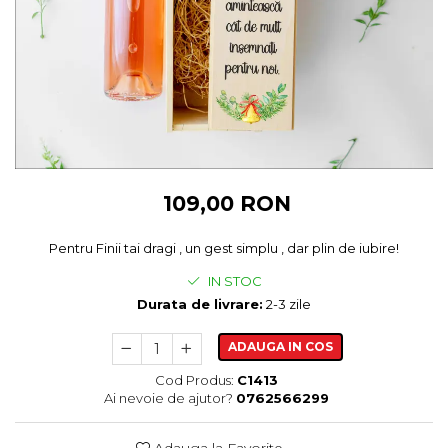
Cadouri pentru Colegi
Body bebelusi personalizate
Cadouri pentru Doctori
Perne personalizate
Cadouri Pensionare
Plusuri personalizate
Cadouri Profesori
Agende personalizate
Etichete pentru sticla de vin
Cadouri Personalizate Unice
Sorturi Personalizate
109,00 RON
Pentru Finii tai dragi , un gest simplu , dar plin de iubire!
IN STOC
Durata de livrare:
2-3 zile
ADAUGA IN COS
Cod Produs:
C1413
Ai nevoie de ajutor?
0762566299