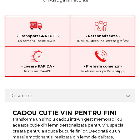
Adauga la Favorite
• Transport GRATUIT •
• Personalizeaza •
La comenzi peste 350 lei.
Tu vii cu ideea, noi creem grafica!
• Livrare RAPIDA •
• Preluam comenzi •
In maxim 24-48h
telefonic sau pe WhatsApp.
Descriere
CADOU CUTIE VIN PENTRU FINI
Transformă un simplu cadou într-un gest memorabil cu
această cutie din lemn personalizată pentru vin, special
creată pentru a aduce bucurie finilor. Decorată cu un
mesaj emoționant și realizată din lemn de calitate,