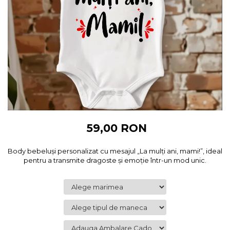
Cadouri pentru Colegi
Body bebelusi personalizate
Cadouri pentru Doctori
Perne personalizate
Cadouri Pensionare
Plusuri personalizate
Cadouri Profesori
Agende personalizate
Etichete pentru sticla de vin
Cadouri Personalizate Unice
Sorturi Personalizate
59,00 RON
Body bebeluși personalizat cu mesajul „La mulți ani, mami!”, ideal
pentru a transmite dragoste și emoție într-un mod unic.