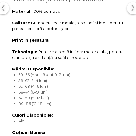
Material
: 100% bumbac
Calitate
:Bumbacul este moale, respirabil și ideal pentru
pielea sensibilă a bebelușilor.
Print în Țesătură
Tehnologie
:Printare directă în fibra materialului, pentru
claritate și rezistență la spălări repetate.
Mărimi Disponibile:
50–56 (nou născut 0–2 luni)
56–62 (2–4 luni)
62–68 (4–6 luni)
68–74 (6–9 luni)
74–80 (9–12 luni)
80–86 (12–18 luni)
Culori Disponibile:
Alb
Opțiuni Mâneci: