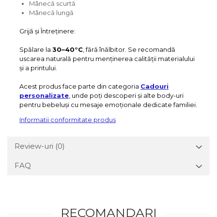
Mânecă scurtă
Mânecă lungă
Grijă și Întreținere:
Spălare la
30–40°C
, fără înălbitor. Se recomandă
uscarea naturală pentru menținerea calității materialului
și a printului.
Acest produs face parte din categoria
Cadouri
personalizate
, unde poți descoperi și alte body-uri
pentru bebeluși cu mesaje emoționale dedicate familiei.
Informatii conformitate produs
Review-uri
(0)
FAQ
RECOMANDARI