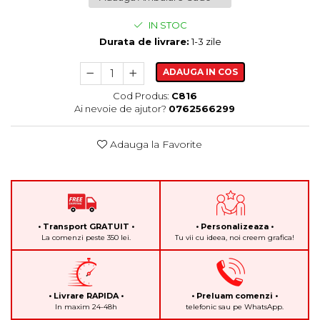
IN STOC
Durata de livrare:
1-3 zile
ADAUGA IN COS
Cod Produs:
C816
Ai nevoie de ajutor?
0762566299
Adauga la Favorite
• Transport GRATUIT •
• Personalizeaza •
La comenzi peste 350 lei.
Tu vii cu ideea, noi creem grafica!
• Livrare RAPIDA •
• Preluam comenzi •
In maxim 24-48h
telefonic sau pe WhatsApp.