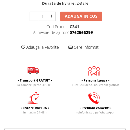
Durata de livrare:
2-3 zile
ADAUGA IN COS
Cod Produs:
C341
Ai nevoie de ajutor?
0762566299
Adauga la Favorite
Cere informatii
• Transport GRATUIT •
• Personalizeaza •
La comenzi peste 350 lei.
Tu vii cu ideea, noi creem grafica!
• Livrare RAPIDA •
• Preluam comenzi •
In maxim 24-48h
telefonic sau pe WhatsApp.