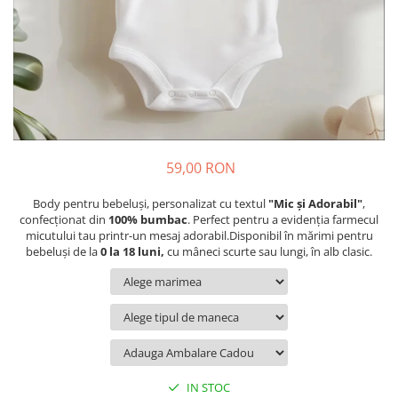
Cadouri pentru Colegi
Body bebelusi personalizate
Cadouri pentru Doctori
Perne personalizate
Cadouri Pensionare
Plusuri personalizate
Cadouri Profesori
Agende personalizate
Etichete pentru sticla de vin
Cadouri Personalizate Unice
59,00 RON
Sorturi Personalizate
Body pentru bebeluși, personalizat cu textul
"Mic și Adorabil"
,
confecționat din
100% bumbac
. Perfect pentru a evidenția farmecul
micutului tau printr-un mesaj adorabil.Disponibil în mărimi pentru
bebeluși de la
0 la 18 luni,
cu mâneci scurte sau lungi, în alb clasic.
IN STOC