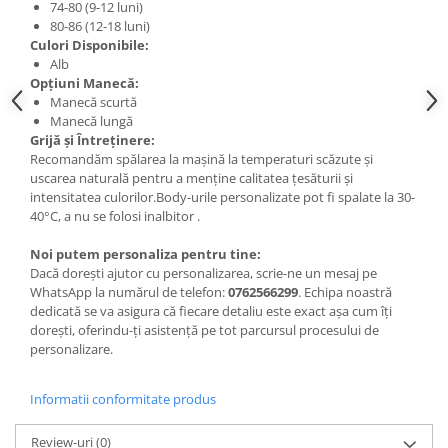
74-80 (9-12 luni)
80-86 (12-18 luni)
Culori Disponibile:
Alb
Opțiuni Manecă:
Manecă scurtă
Manecă lungă
Grijă și Întreținere:
Recomandăm spălarea la mașină la temperaturi scăzute și
uscarea naturală pentru a menține calitatea țesăturii și
intensitatea culorilor.Body-urile personalizate pot fi spalate la 30-
40°C, a nu se folosi inalbitor .
Noi putem personaliza pentru tine:
Dacă dorești ajutor cu personalizarea, scrie-ne un mesaj pe
WhatsApp la numărul de telefon:
0762566299
. Echipa noastră
dedicată se va asigura că fiecare detaliu este exact așa cum îți
dorești, oferindu-ți asistență pe tot parcursul procesului de
personalizare.
Informatii conformitate produs
Review-uri
(0)