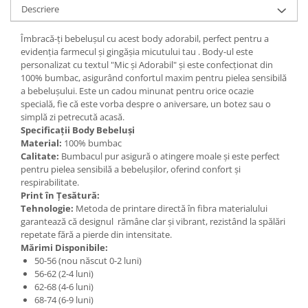
Descriere
Îmbracă-ți bebelușul cu acest body adorabil, perfect pentru a
evidenția farmecul și gingășia micutului tau . Body-ul este
personalizat cu textul "Mic și Adorabil" și este confecționat din
100% bumbac, asigurând confortul maxim pentru pielea sensibilă
a bebelușului. Este un cadou minunat pentru orice ocazie
specială, fie că este vorba despre o aniversare, un botez sau o
simplă zi petrecută acasă.
Specificații Body Bebeluși
Material:
100% bumbac
Calitate:
Bumbacul pur asigură o atingere moale și este perfect
pentru pielea sensibilă a bebelușilor, oferind confort și
respirabilitate.
Print în Țesătură:
Tehnologie:
Metoda de printare directă în fibra materialului
garantează că designul rămâne clar și vibrant, rezistând la spălări
repetate fără a pierde din intensitate.
Mărimi Disponibile:
50-56 (nou născut 0-2 luni)
56-62 (2-4 luni)
62-68 (4-6 luni)
68-74 (6-9 luni)