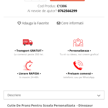
Cod Produs:
C1306
Ai nevoie de ajutor?
0762566299
Adauga la Favorite
Cere informatii
• Transport GRATUIT •
• Personalizeaza •
La comenzi peste 350 lei.
Tu vii cu ideea, noi creem grafica!
• Livrare RAPIDA •
• Preluam comenzi •
In maxim 24-48h
telefonic sau pe WhatsApp.
Descriere
Cutie De Pranz Pentru Scoala Personalizata - Dinozaur