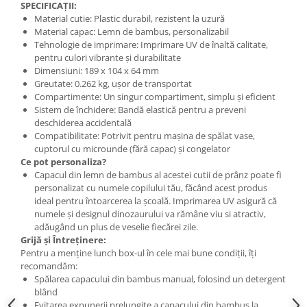
SPECIFICAȚII:
Material cutie: Plastic durabil, rezistent la uzură
Material capac: Lemn de bambus, personalizabil
Tehnologie de imprimare: Imprimare UV de înaltă calitate,
pentru culori vibrante și durabilitate
Dimensiuni: 189 x 104 x 64 mm
Greutate: 0.262 kg, ușor de transportat
Compartimente: Un singur compartiment, simplu și eficient
Sistem de închidere: Bandă elastică pentru a preveni
deschiderea accidentală
Compatibilitate: Potrivit pentru mașina de spălat vase,
cuptorul cu microunde (fără capac) și congelator
Ce pot personaliza?
Capacul din lemn de bambus al acestei cutii de prânz poate fi
personalizat cu numele copilului tău, făcând acest produs
ideal pentru întoarcerea la școală. Imprimarea UV asigură că
numele și designul dinozaurului va rămâne viu si atractiv,
adăugând un plus de veselie fiecărei zile.
Grijă și Întreținere:
Pentru a menține lunch box-ul în cele mai bune condiții, îți
recomandăm:
Spălarea capacului din bambus manual, folosind un detergent
blând
Evitarea expunerii prelungite a capacului din bambus la