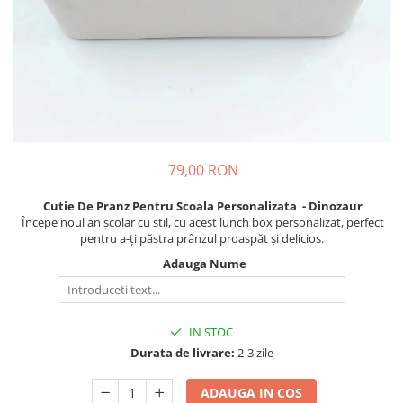
Cadouri pentru Colegi
Body bebelusi personalizate
Cadouri pentru Doctori
Perne personalizate
Cadouri Pensionare
Plusuri personalizate
Cadouri Profesori
Agende personalizate
Etichete pentru sticla de vin
Cadouri Personalizate Unice
79,00 RON
Sorturi Personalizate
Cutie De Pranz Pentru Scoala Personalizata - Dinozaur
Începe noul an școlar cu stil, cu acest lunch box personalizat, perfect
pentru a-ți păstra prânzul proaspăt și delicios.
Adauga Nume
IN STOC
Durata de livrare:
2-3 zile
ADAUGA IN COS