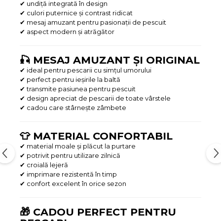
✔ undiță integrată în design
✔ culori puternice și contrast ridicat
✔ mesaj amuzant pentru pasionații de pescuit
✔ aspect modern și atrăgător
🎣 MESAJ AMUZANT ȘI ORIGINAL
✔ ideal pentru pescarii cu simțul umorului
✔ perfect pentru ieșirile la baltă
✔ transmite pasiunea pentru pescuit
✔ design apreciat de pescarii de toate vârstele
✔ cadou care stârnește zâmbete
👕 MATERIAL CONFORTABIL
✔ material moale și plăcut la purtare
✔ potrivit pentru utilizare zilnică
✔ croială lejeră
✔ imprimare rezistentă în timp
✔ confort excelent în orice sezon
🎁 CADOU PERFECT PENTRU