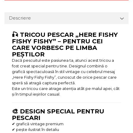
Descriere
🎣 TRICOU PESCAR „HERE FISHY
FISHY FISHY” – PENTRU CEI
CARE VORBESC PE LIMBA
PEȘTILOR
Dacă pescuitul este pasiunea ta, atunci acest tricou a
fost creat special pentru tine. Designul combină o
grafică spectaculoasă în stil vintage cu celebrul mesaj
„Here Fishy Fishy Fishy”, cunoscut de orice pescar care
speră să atragă captura perfectă.
Este un tricou care atrage atenția atât pe malul apei, cât
și în timpul ieșirilor casual.
🎨 DESIGN SPECIAL PENTRU
PESCARI
✔ grafică vintage premium
✔ pește ilustrat în detaliu