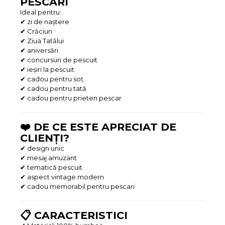
PESCARI
Ideal pentru:
✔ zi de naștere
✔ Crăciun
✔ Ziua Tatălui
✔ aniversări
✔ concursuri de pescuit
✔ ieșiri la pescuit
✔ cadou pentru soț
✔ cadou pentru tată
✔ cadou pentru prieten pescar
❤️ DE CE ESTE APRECIAT DE
CLIENȚI?
✔ design unic
✔ mesaj amuzant
✔ tematică pescuit
✔ aspect vintage modern
✔ cadou memorabil pentru pescari
📋 CARACTERISTICI