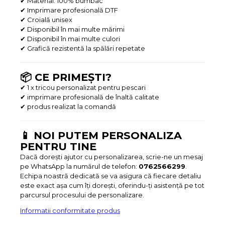
✔ Material: 100% bumbac
✔ Imprimare profesională DTF
✔ Croială unisex
✔ Disponibil în mai multe mărimi
✔ Disponibil în mai multe culori
✔ Grafică rezistentă la spălări repetate
📦 CE PRIMEȘTI?
✔ 1 x tricou personalizat pentru pescari
✔ imprimare profesională de înaltă calitate
✔ produs realizat la comandă
📱 NOI PUTEM PERSONALIZA
PENTRU TINE
Dacă dorești ajutor cu personalizarea, scrie-ne un mesaj
pe WhatsApp la numărul de telefon:
0762566299
.
Echipa noastră dedicată se va asigura că fiecare detaliu
este exact așa cum îți dorești, oferindu-ți asistență pe tot
parcursul procesului de personalizare.
Informatii conformitate produs