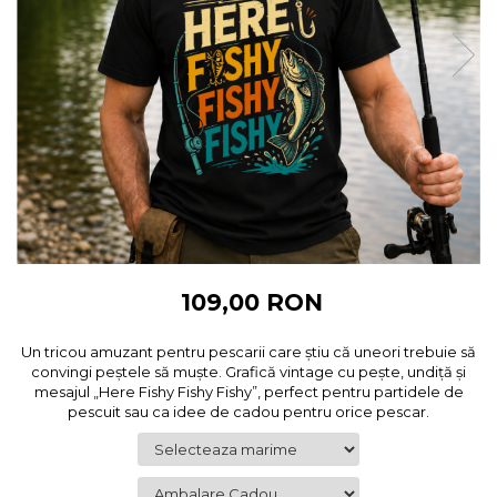
Cadouri pentru Colegi
Body bebelusi personalizate
Cadouri pentru Doctori
Perne personalizate
Cadouri Pensionare
Plusuri personalizate
Cadouri Profesori
Agende personalizate
Etichete pentru sticla de vin
Cadouri Personalizate Unice
Sorturi Personalizate
109,00 RON
Un tricou amuzant pentru pescarii care știu că uneori trebuie să
convingi peștele să muște. Grafică vintage cu pește, undiță și
mesajul „Here Fishy Fishy Fishy”, perfect pentru partidele de
pescuit sau ca idee de cadou pentru orice pescar.