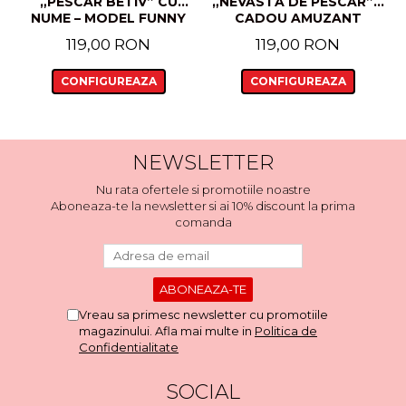
„PESCAR BETIV” CU
„NEVASTA DE PESCAR” –
NUME – MODEL FUNNY
CADOU AMUZANT
CU CRAP ȘI WHISKY
PENTRU CUPLURI, CU
119,00 RON
119,00 RON
NUME
CONFIGUREAZA
CONFIGUREAZA
NEWSLETTER
Nu rata ofertele si promotiile noastre
Aboneaza-te la newsletter si ai 10% discount la prima
comanda
Vreau sa primesc newsletter cu promotiile
magazinului. Afla mai multe in
Politica de
Confidentialitate
SOCIAL