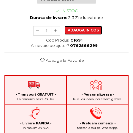
IN STOC
Durata de livrare:
2-3 Zile lucratoare
ADAUGA IN COS
Cod Produs:
C1691
Ai nevoie de ajutor?
0762566299
Adauga la Favorite
• Transport GRATUIT •
• Personalizeaza •
La comenzi peste 350 lei.
Tu vii cu ideea, noi creem grafica!
• Livrare RAPIDA •
• Preluam comenzi •
In maxim 24-48h
telefonic sau pe WhatsApp.