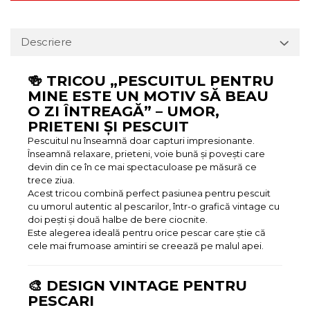
Descriere
🍻 TRICOU „PESCUITUL PENTRU
MINE ESTE UN MOTIV SĂ BEAU
O ZI ÎNTREAGĂ” – UMOR,
PRIETENI ȘI PESCUIT
Pescuitul nu înseamnă doar capturi impresionante.
Înseamnă relaxare, prieteni, voie bună și povești care
devin din ce în ce mai spectaculoase pe măsură ce
trece ziua.
Acest tricou combină perfect pasiunea pentru pescuit
cu umorul autentic al pescarilor, într-o grafică vintage cu
doi pești și două halbe de bere ciocnite.
Este alegerea ideală pentru orice pescar care știe că
cele mai frumoase amintiri se creează pe malul apei.
🎨 DESIGN VINTAGE PENTRU
PESCARI