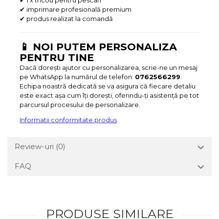
✔ 1 x tricou pentru pescari
✔ imprimare profesională premium
✔ produs realizat la comandă
📱 NOI PUTEM PERSONALIZA
PENTRU TINE
Dacă dorești ajutor cu personalizarea, scrie-ne un mesaj
pe WhatsApp la numărul de telefon:
0762566299
.
Echipa noastră dedicată se va asigura că fiecare detaliu
este exact așa cum îți dorești, oferindu-ți asistență pe tot
parcursul procesului de personalizare.
Informatii conformitate produs
Review-uri
(0)
FAQ
PRODUSE SIMILARE