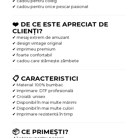
✔ cadou pentru coleg
✔ cadou pentru orice pescar pasionat
❤️ DE CE ESTE APRECIAT DE
CLIENȚI?
✔ mesaj extrem de amuzant
✔ design vintage original
✔ imprimeu premium
✔ foarte confortabil
✔ cadou care stârnește zâmbete
📋 CARACTERISTICI
✔ Material: 100% bumbac
✔ Imprimare: DTF profesională
✔ Croială: unisex
✔ Disponibil în mai multe mărimi
✔ Disponibil în mai multe culori
✔ Imprimare rezistentă în timp
📦 CE PRIMEȘTI?