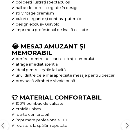
✔ doi pești ilustrați spectaculos
✔ halbe de bere integrate în design
✔ stil vintage premium
✔ culori elegante și contrast puternic
✔ design exclusiv Gravolo
✔ imprimeu profesional de înaltă calitate
😂 MESAJ AMUZANT ȘI
MEMORABIL
✔ perfect pentru pescarii cu simțul umorului
✔ atrage imediat atenția
✔ ideal pentru ieșirile la baltă
✔ unul dintre cele mai apreciate mesaje pentru pescari
✔ provoacă zâmbete și voie bună
👕 MATERIAL CONFORTABIL
✔ 100% bumbac de calitate
✔ croială unisex
✔ foarte confortabil
✔ imprimare profesională DTF
✔ rezistent la spălări repetate