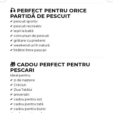
🎣 PERFECT PENTRU ORICE
PARTIDĂ DE PESCUIT
✔ pescuit sportiv
✔ pescuit recreativ
✔ ieșiri la baltă
✔ concursuri de pescuit
✔ grătare cu prietenii
✔ weekend-uri în natură
✔ întâlniri între pescari
🎁 CADOU PERFECT PENTRU
PESCARI
Ideal pentru:
✔ zi de naștere
✔ Crăciun
✔ Ziua Tatălui
✔ aniversări
✔ cadou pentru soț
✔ cadou pentru tată
✔ cadou pentru bunic