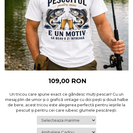
Cadouri pentru Colegi
Body bebelusi personalizate
Cadouri pentru Doctori
Perne personalizate
Cadouri Pensionare
Plusuri personalizate
Cadouri Profesori
Agende personalizate
Etichete pentru sticla de vin
Cadouri Personalizate Unice
Sorturi Personalizate
109,00 RON
Un tricou care spune exact ce gândesc mulți pescari! Cu un
mesaj plin de umor și o grafică vintage cu doi pești și două halbe
de bere, acest tricou este alegerea perfectă pentru ieșirile la
pescuit și pentru cei care iubesc glumele pescărești.