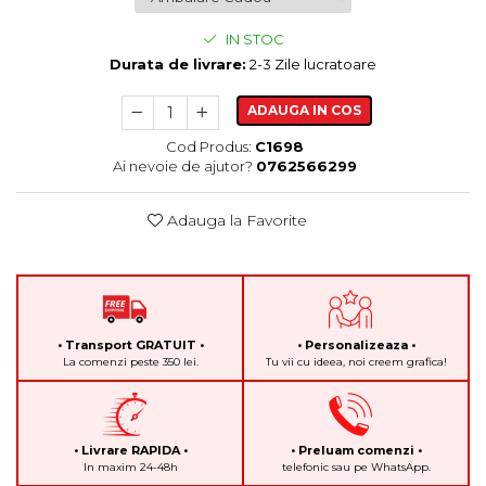
IN STOC
Durata de livrare:
2-3 Zile lucratoare
ADAUGA IN COS
Cod Produs:
C1698
Ai nevoie de ajutor?
0762566299
Adauga la Favorite
• Transport GRATUIT •
• Personalizeaza •
La comenzi peste 350 lei.
Tu vii cu ideea, noi creem grafica!
• Livrare RAPIDA •
• Preluam comenzi •
In maxim 24-48h
telefonic sau pe WhatsApp.