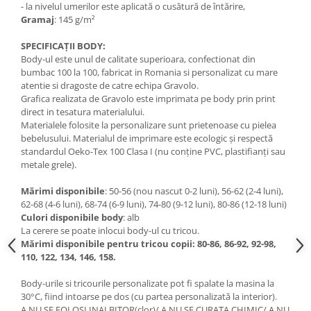
- la nivelul umerilor este aplicată o cusătură de întărire,
Gramaj
: 145 g/m²
SPECIFICAȚII BODY:
Body-ul este unul de calitate superioara, confectionat din
bumbac 100 la 100, fabricat in Romania si personalizat cu mare
atentie si dragoste de catre echipa Gravolo.
Grafica realizata de Gravolo este imprimata pe body prin print
direct in tesatura materialului.
Materialele folosite la personalizare sunt prietenoase cu pielea
bebelusului. Materialul de imprimare este ecologic și respectă
standardul Oeko-Tex 100 Clasa I (nu conține PVC, plastifianți sau
metale grele).
Mărimi disponibile
: 50-56 (nou nascut 0-2 luni), 56-62 (2-4 luni),
62-68 (4-6 luni), 68-74 (6-9 luni), 74-80 (9-12 luni), 80-86 (12-18 luni)
Culori disponibile body
: alb
La cerere se poate inlocui body-ul cu tricou.
Mărimi disponibile pentru tricou copii: 80-86, 86-92, 92-98,
110, 122, 134, 146, 158.
Body-urile si tricourile personalizate pot fi spalate la masina la
30°C, fiind intoarse pe dos (cu partea personalizată la interior).
A NU SE FOLOSI INALBITOR(clor)/ A NU SE CURATA CHIMIC/ A NU