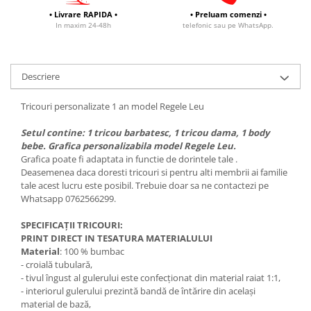
• Livrare RAPIDA •
• Preluam comenzi •
In maxim 24-48h
telefonic sau pe WhatsApp.
Descriere
Tricouri personalizate 1 an model Regele Leu
Setul contine: 1 tricou barbatesc, 1 tricou dama, 1 body
bebe. Grafica personalizabila model Regele Leu.
Grafica poate fi adaptata in functie de dorintele tale .
Deasemenea daca doresti tricouri si pentru alti membrii ai familie
tale acest lucru este posibil. Trebuie doar sa ne contactezi pe
Whatsapp 0762566299.
SPECIFICAȚII TRICOURI:
PRINT DIRECT IN TESATURA MATERIALULUI
Material
: 100 % bumbac
- croială tubulară,
- tivul îngust al gulerului este confecționat din material raiat 1:1,
- interiorul gulerului prezintă bandă de întărire din același
material de bază,