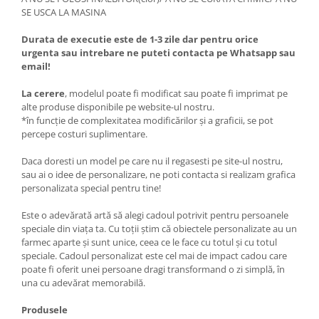
SE USCA LA MASINA
Durata de executie este de 1-3 zile dar pentru orice
urgenta sau intrebare ne puteti contacta pe Whatsapp sau
email!
La cerere
, modelul poate fi modificat sau poate fi imprimat pe
alte produse disponibile pe website-ul nostru.
*în funcție de complexitatea modificărilor și a graficii, se pot
percepe costuri suplimentare.
Daca doresti un model pe care nu il regasesti pe site-ul nostru,
sau ai o idee de personalizare, ne poti contacta si realizam grafica
personalizata special pentru tine!
Este o adevărată artă să alegi cadoul potrivit pentru persoanele
speciale din viața ta. Cu toții știm că obiectele personalizate au un
farmec aparte și sunt unice, ceea ce le face cu totul și cu totul
speciale. Cadoul personalizat este cel mai de impact cadou care
poate fi oferit unei persoane dragi transformand o zi simplă, în
una cu adevărat memorabilă.
Produsele