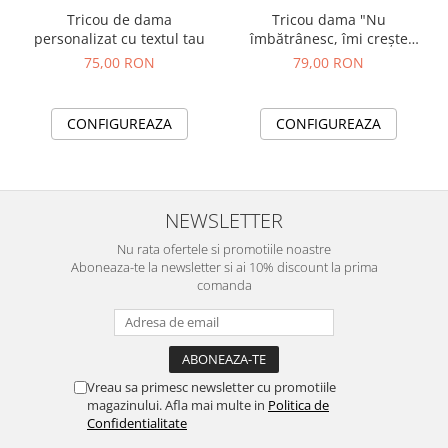
Tricou de dama
Tricou dama "Nu
personalizat cu textul tau
îmbătrânesc, îmi crește
valoarea"
75,00 RON
79,00 RON
CONFIGUREAZA
CONFIGUREAZA
NEWSLETTER
Nu rata ofertele si promotiile noastre
Aboneaza-te la newsletter si ai 10% discount la prima
comanda
Vreau sa primesc newsletter cu promotiile
magazinului. Afla mai multe in
Politica de
Confidentialitate