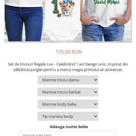
Cadouri pentru Colegi
Body bebelusi personalizate
Cadouri pentru Doctori
Perne personalizate
Cadouri Pensionare
Plusuri personalizate
Cadouri Profesori
Agende personalizate
Etichete pentru sticla de vin
Cadouri Personalizate Unice
175,00 RON
Sorturi Personalizate
Set de tricouri Regele Leu - Celebrând 1 an! Design unic, inspirat din
sălbăticia junglei pentru a marca magia primului an aniversar.
Adauga nume bebe