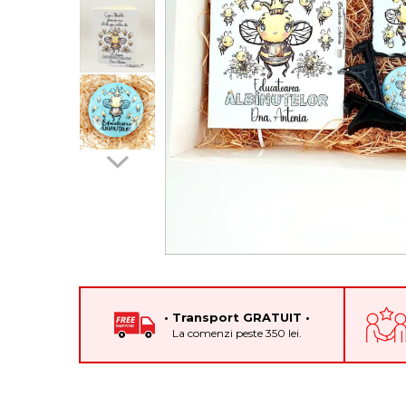
Cadouri pentru Colegi
Body bebelusi personalizate
Cadouri pentru Doctori
Perne personalizate
Cadouri Pensionare
Plusuri personalizate
Cadouri Profesori
Agende personalizate
Etichete pentru sticla de vin
Cadouri Personalizate Unice
Sorturi Personalizate
• Transport GRATUIT •
La comenzi peste 350 lei.