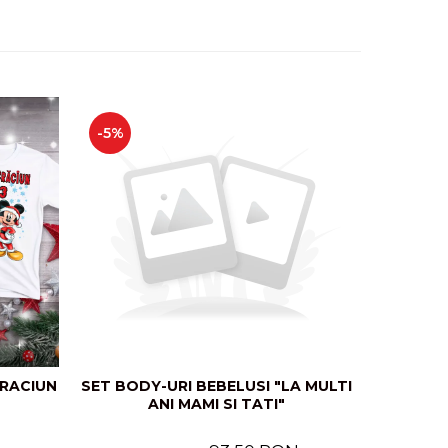
-5%
-8%
CRACIUN
SET BODY-URI BEBELUSI "LA MULTI
SET BODY
ANI MAMI SI TATI"