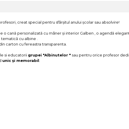
esori, creat special pentru sfârșitul anului școlar sau absolvire!
e o cană personalizată cu mâner și interior Galben , o agendă elegantă 
ă tematică cu albine .
in carton cu fereastra transparenta.
e si educatorii
grupei "Albinutelor "
sau pentru orice profesor dedi
od
unic și memorabil
.
e: 0,9cm