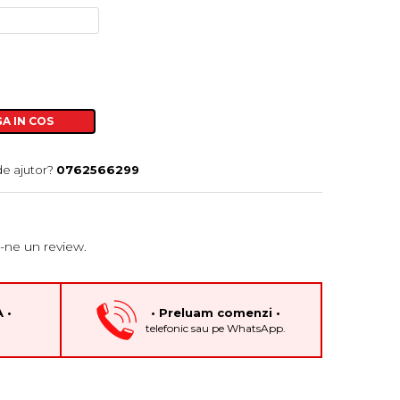
A IN COS
de ajutor?
0762566299
-ne un review.
 •
• Preluam comenzi •
h
telefonic sau pe WhatsApp.