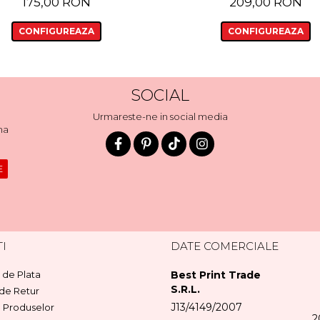
175,00 RON
209,00 RON
CONFIGUREAZA
CONFIGUREAZA
SOCIAL
Urmareste-ne in social media
ma
I
DATE COMERCIALE
de Plata
Best Print Trade
S.R.L.
 de Retur
J13/4149/2007
a Produselor
2