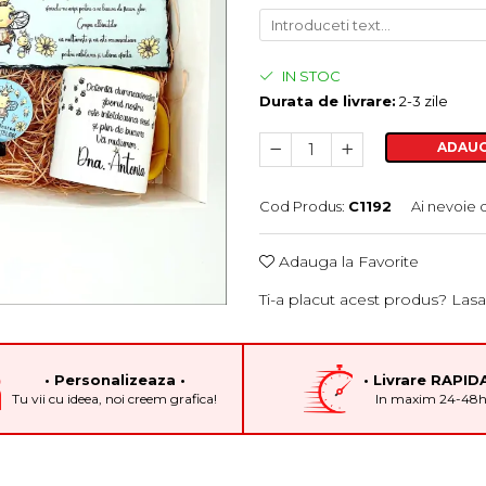
IN STOC
Durata de livrare:
2-3 zile
ADAUG
Cod Produs:
C1192
Ai nevoie 
Adauga la Favorite
Ti-a placut acest produs? Lasa
• Personalizeaza •
• Livrare RAPIDA
Tu vii cu ideea, noi creem grafica!
In maxim 24-48