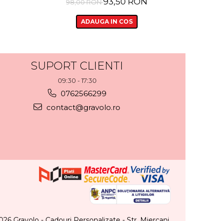
93,50 RON
98,00 RON
117
ADAUGA IN COS
SUPORT CLIENTI
09:30 - 17:30
0762566299
contact@gravolo.ro
026 Gravolo - Cadouri Personalizate - Str. Miercani,