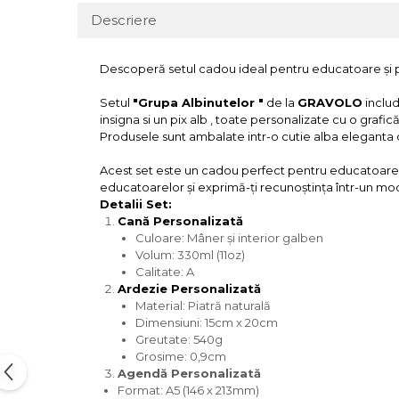
Descriere
Descoperă setul cadou ideal pentru educatoare și prof
Setul
"Grupa Albinutelor "
de la
GRAVOLO
includ
insigna si un pix alb , toate personalizate cu o grafic
Produsele sunt ambalate intr-o cutie alba eleganta d
Acest set este un cadou perfect pentru educatoarel
educatoarelor și exprimă-ți recunoștința într-un m
Detalii Set:
Cană Personalizată
Culoare: Mâner și interior galben
Volum: 330ml (11oz)
Calitate: A
Ardezie Personalizată
Material: Piatră naturală
Dimensiuni: 15cm x 20cm
Greutate: 540g
Grosim
Agendă Personalizată
Format: A5 (146 x 213mm)