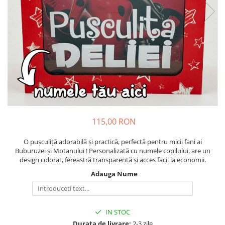
Cadouri pentru Colegi
Body bebelusi personalizate
Cadouri pentru Doctori
Perne personalizate
Cadouri Pensionare
Plusuri personalizate
Cadouri Profesori
Agende personalizate
Etichete pentru sticla de vin
Cadouri Personalizate Unice
Sorturi Personalizate
115,00 RON
O pușculiță adorabilă și practică, perfectă pentru micii fani ai
Buburuzei și Motanului ! Personalizată cu numele copilului, are un
design colorat, fereastră transparentă și acces facil la economii.
Adauga Nume
IN STOC
Durata de livrare:
2-3 zile