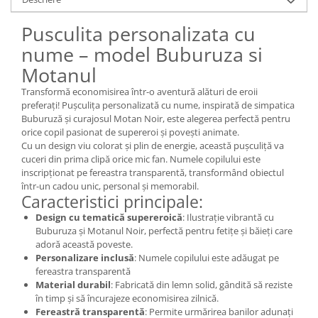
Pusculita personalizata cu
nume – model Buburuza si
Motanul
Transformă economisirea într-o aventură alături de eroii
preferați! Pușculița personalizată cu nume, inspirată de simpatica
Buburuză și curajosul Motan Noir, este alegerea perfectă pentru
orice copil pasionat de supereroi și povești animate.
Cu un design viu colorat și plin de energie, această pușculiță va
cuceri din prima clipă orice mic fan. Numele copilului este
inscripționat pe fereastra transparentă, transformând obiectul
într-un cadou unic, personal și memorabil.
Caracteristici principale:
Design cu tematică supereroică
: Ilustrație vibrantă cu
Buburuza și Motanul Noir, perfectă pentru fetițe și băieți care
adoră această poveste.
Personalizare inclusă
: Numele copilului este adăugat pe
fereastra transparentă
Material durabil
: Fabricată din lemn solid, gândită să reziste
în timp și să încurajeze economisirea zilnică.
Fereastră transparentă
: Permite urmărirea banilor adunați