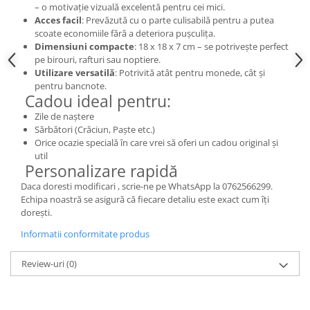
– o motivație vizuală excelentă pentru cei mici.
Acces facil
: Prevăzută cu o parte culisabilă pentru a putea
scoate economiile fără a deteriora pușculița.
Dimensiuni compacte
: 18 x 18 x 7 cm – se potrivește perfect
pe birouri, rafturi sau noptiere.
Utilizare versatilă
: Potrivită atât pentru monede, cât și
pentru bancnote.
Cadou ideal pentru:
Zile de naștere
Sărbători (Crăciun, Paște etc.)
Orice ocazie specială în care vrei să oferi un cadou original și
util
Personalizare rapidă
Daca doresti modificari , scrie-ne pe WhatsApp la 0762566299.
Echipa noastră se asigură că fiecare detaliu este exact cum îți
dorești.
Informatii conformitate produs
Review-uri
(0)