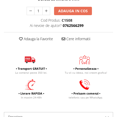
ADAUGA IN COS
Cod Produs:
C1508
Ai nevoie de ajutor?
0762566299
Adauga la Favorite
Cere informatii
• Transport GRATUIT •
• Personalizeaza •
La comenzi peste 350 lei.
Tu vii cu ideea, noi creem grafica!
• Livrare RAPIDA •
• Preluam comenzi •
In maxim 24-48h
telefonic sau pe WhatsApp.
Descriere