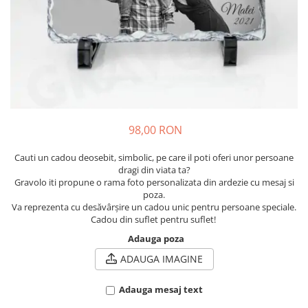
Cadouri pentru Colegi
Body bebelusi personalizate
Cadouri pentru Doctori
Perne personalizate
Cadouri Pensionare
Plusuri personalizate
Cadouri Profesori
Agende personalizate
Etichete pentru sticla de vin
Cadouri Personalizate Unice
98,00 RON
Sorturi Personalizate
Cauti un cadou deosebit, simbolic, pe care il poti oferi unor persoane
dragi din viata ta?
Gravolo iti propune o rama foto personalizata din ardezie cu mesaj si
poza.
Va reprezenta cu desăvârșire un cadou unic pentru persoane speciale.
Cadou din suflet pentru suflet!
Adauga poza
ADAUGA IMAGINE
Adauga mesaj text