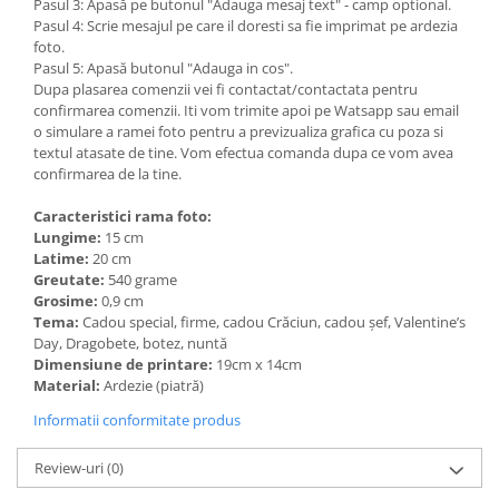
Pasul 3: Apasă pe butonul "Adauga mesaj text" - camp optional.
Pasul 4: Scrie mesajul pe care il doresti sa fie imprimat pe ardezia
foto.
Pasul 5: Apasă butonul "Adauga in cos".
Dupa plasarea comenzii vei fi contactat/contactata pentru
confirmarea comenzii. Iti vom trimite apoi pe Watsapp sau email
o simulare a ramei foto pentru a previzualiza grafica cu poza si
textul atasate de tine. Vom efectua comanda dupa ce vom avea
confirmarea de la tine.
Caracteristici rama foto:
Lungime:
15 cm
Latime:
20 cm
Greutate:
540 grame
Grosime:
0,9 cm
Tema:
Cadou special, firme, cadou Crăciun, cadou șef, Valentine’s
Day, Dragobete, botez, nuntă
Dimensiune de printare:
19cm x 14cm
Material:
Ardezie (piatră)
Informatii conformitate produs
Review-uri
(0)