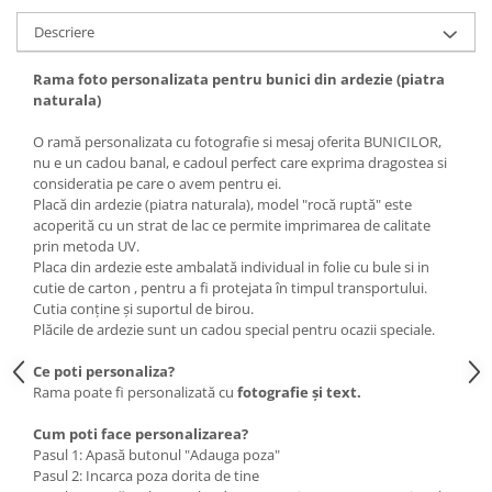
Descriere
Rama foto personalizata pentru bunici din ardezie (piatra
naturala)
O ramă personalizata cu fotografie si mesaj oferita BUNICILOR,
nu e un cadou banal, e cadoul perfect care exprima dragostea si
consideratia pe care o avem pentru ei.
Placă din ardezie (piatra naturala), model "rocă ruptă" este
acoperită cu un strat de lac ce permite imprimarea de calitate
prin metoda UV.
Placa din ardezie este ambalată individual in folie cu bule si in
cutie de carton , pentru a fi protejata în timpul transportului.
Cutia conține și suportul de birou.
Plăcile de ardezie sunt un cadou special pentru ocazii speciale.
Ce poti personaliza?
Rama poate fi personalizată cu
fotografie
și text.
Cum poti face personalizarea?
Pasul 1: Apasă butonul "Adauga poza"
Pasul 2: Incarca poza dorita de tine