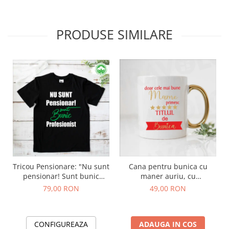
PRODUSE SIMILARE
Tricou Pensionare: "Nu sunt
Cana pentru bunica cu
pensionar! Sunt bunic
maner auriu, cu
profesionist"
mesajul "doar cele mai
79,00 RON
49,00 RON
bune mame primesc titlul
de bunica​​​​​​​"
CONFIGUREAZA
ADAUGA IN COS