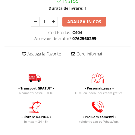
IN STOC
Durata de livrare:
1
ADAUGA IN COS
Cod Produs:
C404
Ai nevoie de ajutor?
0762566299
Adauga la Favorite
Cere informatii
• Transport GRATUIT •
• Personalizeaza •
La comenzi peste 350 lei.
Tu vii cu ideea, noi creem grafica!
• Livrare RAPIDA •
• Preluam comenzi •
In maxim 24-48h
telefonic sau pe WhatsApp.