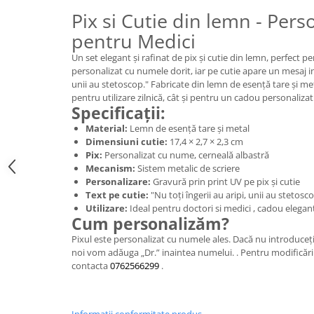
Pix si Cutie din lemn - Pers
pentru Medici
Un set elegant și rafinat de pix și cutie din lemn, perfect p
personalizat cu numele dorit, iar pe cutie apare un mesaj ins
unii au stetoscop." Fabricate din lemn de esență tare și me
pentru utilizare zilnică, cât și pentru un cadou personalizat
Specificații:
Material:
Lemn de esență tare și metal
Dimensiuni cutie:
17,4 × 2,7 × 2,3 cm
Pix:
Personalizat cu nume, cerneală albastră
Mecanism:
Sistem metalic de scriere
Personalizare:
Gravură prin print UV pe pix și cutie
Text pe cutie:
"Nu toți îngerii au aripi, unii au stetosco
Utilizare:
Ideal pentru doctori si medici , cadou elegant 
Cum personalizăm?
Pixul este personalizat cu numele ales. Dacă nu introduceți
noi vom adăuga „Dr.” inaintea numelui. . Pentru modificări 
contacta
0762566299
.