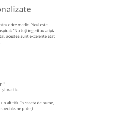
onalizate
entru orice medic. Pixul este
pirat: "Nu toți îngerii au aripi,
tal, acestea sunt excelente atât
.
p."
și practic.
 un alt titlu în caseta de nume,
speciale, ne puteți