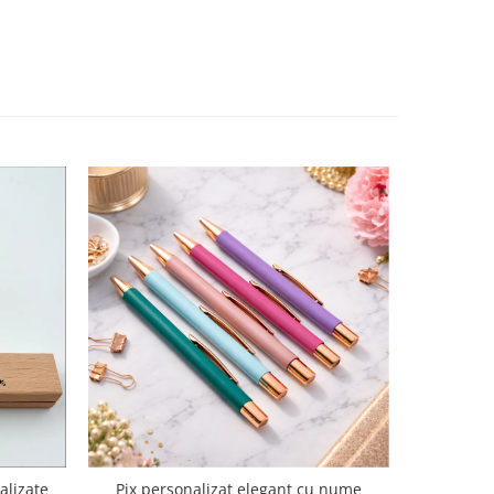
alizate
Pix personalizat elegant cu nume
Pix Rosu 