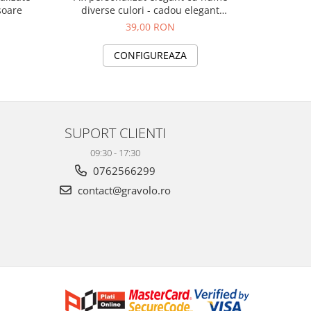
soare
diverse culori - cadou elegant
profesional
39,00 RON
CONFIGUREAZA
SUPORT CLIENTI
09:30 - 17:30
0762566299
contact@gravolo.ro