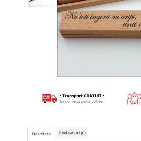
Cadouri pentru Colegi
Body bebelusi personalizate
Cadouri pentru Doctori
Perne personalizate
Cadouri Pensionare
Plusuri personalizate
Cadouri Profesori
Agende personalizate
Etichete pentru sticla de vin
Cadouri Personalizate Unice
Sorturi Personalizate
• Transport GRATUIT •
La comenzi peste 350 lei.
Review-uri
(0)
Descriere