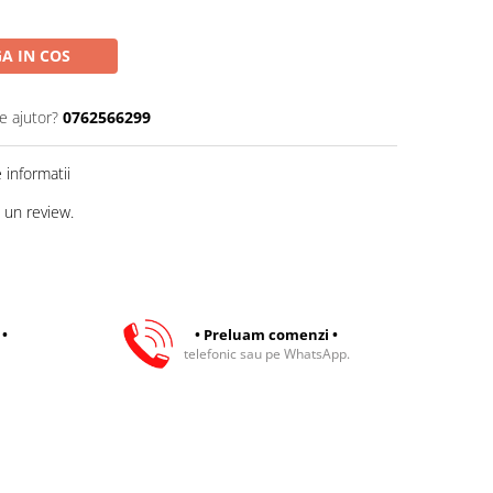
A IN COS
e ajutor?
0762566299
informatii
 un review.
 •
• Preluam comenzi •
telefonic sau pe WhatsApp.