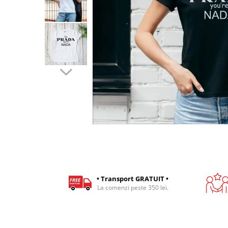
Cadouri pentru Colegi
Body bebelusi personalizate
Cadouri pentru Doctori
Perne personalizate
Cadouri Pensionare
Plusuri personalizate
Cadouri Profesori
Agende personalizate
Etichete pentru sticla de vin
Cadouri Personalizate Unice
Sorturi Personalizate
• Transport GRATUIT •
La comenzi peste 350 lei.