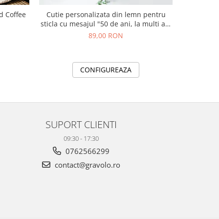
Cutie personalizata din lemn pentru
Breloc 
sticla cu mesajul "50 de ani, la multi ani
din partea familiei!"
89,00 RON
CONFIGUREAZA
SUPORT CLIENTI
09:30 - 17:30
0762566299
contact@gravolo.ro