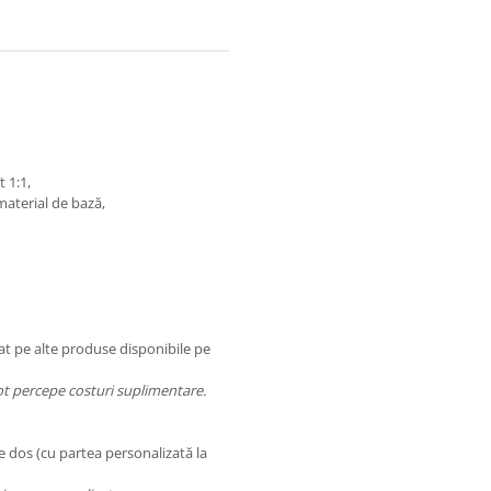
t 1:1,
 material de bază,
at pe alte produse disponibile pe
 pot percepe costuri suplimentare.
e dos (cu partea personalizată la