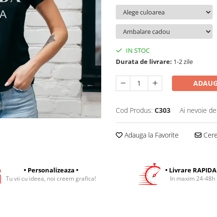
IN STOC
Durata de livrare:
1-2 zile
ADAUG
Cod Produs:
C303
Ai nevoie de
Adauga la Favorite
Cere 
• Personalizeaza •
• Livrare RAPIDA
Tu vii cu ideea, noi creem grafica!
In maxim 24-48h