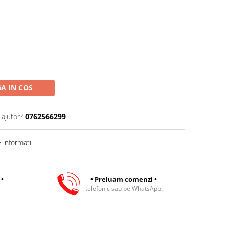
A IN COS
 ajutor?
0762566299
informatii
 •
• Preluam comenzi •
telefonic sau pe WhatsApp.