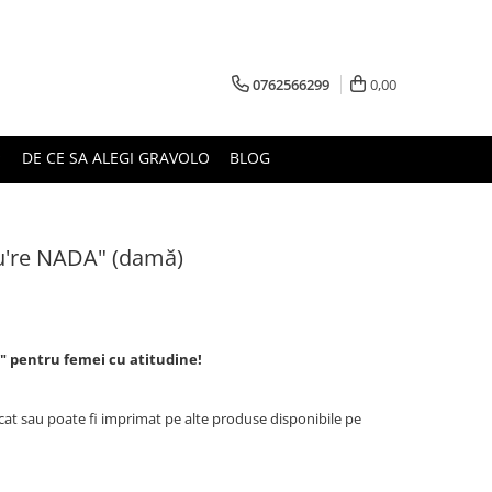
0762566299
0,00
DE CE SA ALEGI GRAVOLO
BLOG
u're NADA" (damă)
" pentru femei cu atitudine!
cat sau poate fi imprimat pe alte produse disponibile pe