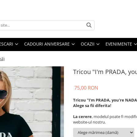
ESCARI
CADOURI ANIVERSARE
OCAZII
EVENIMENTE
mă)
Tricou "I'm PRADA, yo
75,00 RON
Tricou "I'm PRADA, you're NADA
Alege sa fii diferita!
La cerere
, modelul poate fi modifi
website-ul nostru.